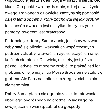
współczucie jest znakiem Boga w naszym sercu. Oto
klucz. Oto punkt zwrotny. Istotnie, od tej chwili życie
owego zranionego człowieka zaczyna się podnosić
dzięki temu obcemu, który zachował się jak brat
. W
ten sposób owocem jest nie tylko dobry uczynek
pomocy, owocem jest braterstwo.
Podobnie jak dobry Samarytanin, jesteśmy wezwani,
żeby stać się bliźnimi wszystkich współczesnych
podróżnych, aby ratować ich życie, leczyć ich rany,
koić ich cierpienie. Dla wielu, niestety, jest już za
późno i jedyne, co możemy zrobić, to płakać nad ich
grobami, o ile je mają, lub Morze Śródziemne stało się
grobem. Ale Pan zna oblicze każdego z nich i o nim
nie zapomina.
Dobry Samarytanin nie ogranicza się do ratowania
ubogiego podróżnego na drodze. Wsadził go na
swoje juczne zwierzę, zabrał do gospody i