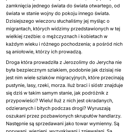
zamknięcia jednego świata do świata otwartego, od
świata w stanie wojny do pokoju innego świata.
Dzisiejszego wieczoru słuchaliśmy jej myśląc o
migrantach, których widzimy przedstawionych w tej
wielkiej rzeźbie: o mężczyznach i kobietach w
każdym wieku i różnego pochodzenia; a pośród nich
są aniołowie, którzy ich prowadzą.
Droga która prowadziła z Jerozolimy do Jerycha nie
była bezpiecznym szlakiem, podobnie jak dzisiaj nie
jest nim wiele szlaków migracyjnych, które przecinają
pustynie, lasy, rzeki, morza. Iluż braci i sióstr znajduje
się dziś w takim samym stanie, jak podróżnik z
przypowieści? Wielu! Iluż z nich jest okradanych,
odzieranych i bitych podczas drogi? Wyruszają
oszukani przez pozbawionych skrupułów handlarzy.
Następnie są sprzedawani jako towar wymienny. Są
porywani, więzieni, wyzyskiwani i zniewalani. Są