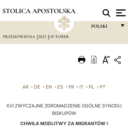
STOLICA APOSTOLSKA
POLSKI
PRZEMÓWIENIA
2023
OCTOBER
FRANÇAIS
ENGLISH
ITALIANO
PORTUGUÊS
ESPAÑOL
AR
-
DE
-
EN
-
ES
-
FR
-
IT
-
PL
-
PT
DEUTSCH
POLSKI
XVI ZWYCZAJNE ZGROMADZENIE OGÓLNE SYNODU
BISKUPÓW
العربيّة
CHWILA MODLITWY ZA MIGRANTÓW I
中文