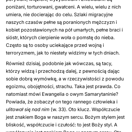
poniżani, torturowani, gwałceni. A wielu, wielu z nich
umiera, nie docierając do celu. Szlaki migracyjne
naszych czasów pełne są poranionych mężczyzn i
kobiet pozostawionych na pół umarłych, pełne braci i
sióstr, których cierpienie woła o pomstę do nieba.
Często są to osoby uciekające przed wojną i
terroryzmem, jak to niestety widzimy w tych dniach.
Również dzisiaj, podobnie jak wówczas, są tacy,
którzy widzą i przechodzą dalej, z pewnością dając
sobie dobrą wymówkę, a w rzeczywistości z powodu
egoizmu, obojętności, strachu. Taka jest prawda. Co
natomiast mówi Ewangelia o owym Samarytaninie?
Powiada, że zobaczył on tego rannego człowieka i
ulitował się
nad nim
(w. 33). Oto klucz. Współczucie
jest znakiem Boga w naszym sercu. Bożym stylem jest
bliskość, współczucie i czułość: to jest Boży styl. A