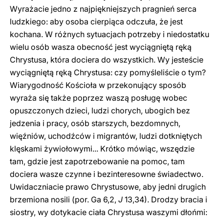
Wyrażacie jedno z najpiękniejszych pragnień serca
ludzkiego: aby osoba cierpiąca odczuła, że jest
kochana. W różnych sytuacjach potrzeby i niedostatku
wielu osób wasza obecność jest wyciągniętą ręką
Chrystusa, która dociera do wszystkich. Wy jesteście
wyciągniętą ręką Chrystusa: czy pomyśleliście o tym?
Wiarygodność Kościoła w przekonujący sposób
wyraża się także poprzez waszą posługę wobec
opuszczonych dzieci, ludzi chorych, ubogich bez
jedzenia i pracy, osób starszych, bezdomnych,
więźniów, uchodźców i migrantów, ludzi dotkniętych
klęskami żywiołowymi... Krótko mówiąc, wszędzie
tam, gdzie jest zapotrzebowanie na pomoc, tam
dociera wasze czynne i bezinteresowne świadectwo.
Uwidaczniacie prawo Chrystusowe, aby jedni drugich
brzemiona nosili (por. Ga 6,2,
J
13,34). Drodzy bracia i
siostry, wy dotykacie ciała Chrystusa waszymi dłońmi: