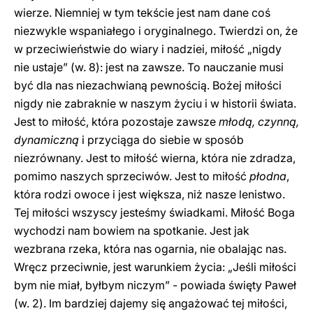
wierze. Niemniej w tym tekście jest nam dane coś
niezwykle wspaniałego i oryginalnego. Twierdzi on, że
w przeciwieństwie do wiary i nadziei, miłość „nigdy
nie ustaje” (w. 8): jest na zawsze. To nauczanie musi
być dla nas niezachwianą pewnością. Bożej miłości
nigdy nie zabraknie w naszym życiu i w historii świata.
Jest to miłość, która pozostaje zawsze
młodą, czynną,
dynamiczną
i przyciąga do siebie w sposób
niezrównany. Jest to miłość wierna, która nie zdradza,
pomimo naszych sprzeciwów. Jest to miłość
płodna
,
która rodzi owoce i jest większa, niż nasze lenistwo.
Tej miłości wszyscy jesteśmy świadkami. Miłość Boga
wychodzi nam bowiem na spotkanie. Jest jak
wezbrana rzeka, która nas ogarnia, nie obalając nas.
Wręcz przeciwnie, jest warunkiem życia: „Jeśli miłości
bym nie miał, byłbym niczym” - powiada święty Paweł
(w. 2). Im bardziej dajemy się angażować tej miłości,