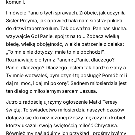
komunii.
I mówcie Panu o tych sprawach. Zróbcie, jak uczyniła
Sister Preyma, jak opowiedziała nam siostra: pukała
do drzwi tabernakulum. Tak odważna! Pan nas słucha:
wzywajcie Go! Panie, spójrz na to… Zobacz wielką
biedę, wielką obojętność, wielkie patrzenie z daleka:
„To mnie nie dotyczy, mnie to nie obchodzi”.
Rozmawiajcie o tym z Panem: „Panie, dlaczego?
Panie, dlaczego? Dlaczego jestem tak bardzo słaby a
Ty mnie wezwałeś, bym czynił tę posługę? Pomóż mi i
daj mi moc, i daj mi pokorę”. Sednem miłosierdzia jest
ten dialog z miłosiernym sercem Jezusa.
Jutro z radością ujrzymy ogłoszenie Matki Teresy
świętą. To świadectwo miłosierdzia naszych czasów
dołącza się do niezliczonej rzeszy mężczyzn i kobiet,
którzy ukazali swoją świętością miłość Chrystusa.
Również my naśladujmy ich przykład i prośmy byśmy