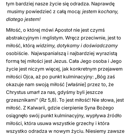
tym bardziej nasze życie się odradza. Naprawdę
musimy powiedzieć z całą mocą:
jestem kochany,
dlatego jestem!
Miłość, o której mówi Apostoł nie jest czymś
abstrakcyjnym i mglistym. Wręcz przeciwnie, jest to
miłość, którą
widzimy, dotykamy i doświadczamy
osobiście. Najwspanialszą i najbardziej wyrazistą
formą tej miłości jest Jezus. Cała Jego osoba i Jego
życie jest niczym więcej, jak konkretnym przejawem
miłości Ojca, aż po punkt kulminacyjny: „Bóg zaś
okazuje nam swoją miłość [właśnie] przez to, że
Chrystus umarł za nas, gdyśmy byli jeszcze
grzesznikami” (
Rz
5,8). To jest miłość! Nie słowa, jest
miłość. Z Kalwarii, gdzie cierpienie Syna Bożego
osiągnęło swój punkt kulminacyjny, wypływa źródło
miłości, która usuwa wszystkie grzechy i która
wszystko odradza w nowym życiu. Niesiemy zawsze