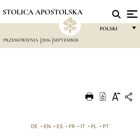
STOLICA APOSTOLSKA
POLSKI
PRZEMÓWIENIA
2016
SEPTEMBER
FRANÇAIS
ENGLISH
ITALIANO
PORTUGUÊS
ESPAÑOL
DEUTSCH
POLSKI
DE
-
EN
-
ES
-
FR
-
IT
-
PL
-
العربيّة
PT
中文