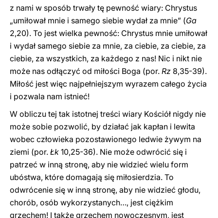
z nami w sposób trwały tę pewność wiary: Chrystus
„umiłował mnie i samego siebie wydał za mnie” (
Ga
2,20). To jest wielka pewność: Chrystus mnie umiłował
i wydał samego siebie za mnie, za ciebie, za ciebie, za
ciebie, za wszystkich, za każdego z nas! Nic i nikt nie
może nas odłączyć od miłości Boga (por.
Rz
8,35-39).
Miłość jest więc najpełniejszym wyrazem całego życia
i pozwala nam istnieć!
W obliczu tej tak istotnej treści wiary Kościół nigdy nie
może sobie pozwolić, by działać jak kapłan i lewita
wobec człowieka pozostawionego ledwie żywym na
ziemi (por.
Łk
10,25-36). Nie może odwrócić się i
patrzeć w inną stronę, aby nie widzieć wielu form
ubóstwa, które domagają się miłosierdzia. To
odwrócenie się w inną stronę, aby nie widzieć głodu,
chorób, osób wykorzystanych…, jest ciężkim
grzechem! I także grzechem nowoczesnym, jest