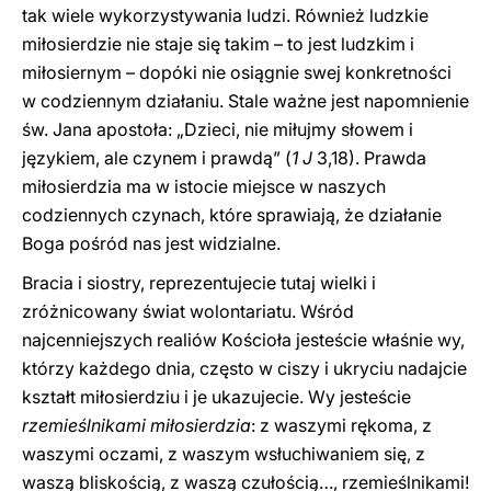
tak wiele wykorzystywania ludzi. Również ludzkie
miłosierdzie nie staje się takim – to jest ludzkim i
miłosiernym – dopóki nie osiągnie swej konkretności
w codziennym działaniu. Stale ważne jest napomnienie
św. Jana apostoła: „Dzieci, nie miłujmy słowem i
językiem, ale czynem i prawdą” (
1 J
3,18). Prawda
miłosierdzia ma w istocie miejsce w naszych
codziennych czynach, które sprawiają, że działanie
Boga pośród nas jest widzialne.
Bracia i siostry, reprezentujecie tutaj wielki i
zróżnicowany świat wolontariatu. Wśród
najcenniejszych realiów Kościoła jesteście właśnie wy,
którzy każdego dnia, często w ciszy i ukryciu nadajcie
kształt miłosierdziu i je ukazujecie. Wy jesteście
rzemieślnikami miłosierdzia
: z waszymi rękoma, z
waszymi oczami, z waszym wsłuchiwaniem się, z
waszą bliskością, z waszą czułością…, rzemieślnikami!