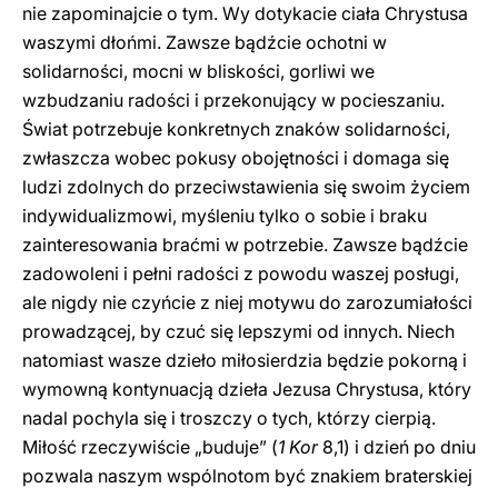
nie zapominajcie o tym. Wy dotykacie ciała Chrystusa
waszymi dłońmi. Zawsze bądźcie ochotni w
solidarności, mocni w bliskości, gorliwi we
wzbudzaniu radości i przekonujący w pocieszaniu.
Świat potrzebuje konkretnych znaków solidarności,
zwłaszcza wobec pokusy obojętności i domaga się
ludzi zdolnych do przeciwstawienia się swoim życiem
indywidualizmowi, myśleniu tylko o sobie i braku
zainteresowania braćmi w potrzebie. Zawsze bądźcie
zadowoleni i pełni radości z powodu waszej posługi,
ale nigdy nie czyńcie z niej motywu do zarozumiałości
prowadzącej, by czuć się lepszymi od innych. Niech
natomiast wasze dzieło miłosierdzia będzie pokorną i
wymowną kontynuacją dzieła Jezusa Chrystusa, który
nadal pochyla się i troszczy o tych, którzy cierpią.
Miłość rzeczywiście „buduje” (
1 Kor
8,1) i dzień po dniu
pozwala naszym wspólnotom być znakiem braterskiej