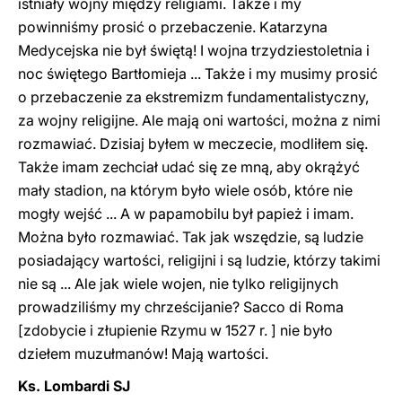
istniały wojny między religiami. Także i my
powinniśmy prosić o przebaczenie. Katarzyna
Medycejska nie był świętą! I wojna trzydziestoletnia i
noc świętego Bartłomieja ... Także i my musimy prosić
o przebaczenie za ekstremizm fundamentalistyczny,
za wojny religijne. Ale mają oni wartości, można z nimi
rozmawiać. Dzisiaj byłem w meczecie, modliłem się.
Także imam zechciał udać się ze mną, aby okrążyć
mały stadion, na którym było wiele osób, które nie
mogły wejść ... A w papamobilu był papież i imam.
Można było rozmawiać. Tak jak wszędzie, są ludzie
posiadający wartości, religijni i są ludzie, którzy takimi
nie są ... Ale jak wiele wojen, nie tylko religijnych
prowadziliśmy my chrześcijanie? Sacco di Roma
[zdobycie i złupienie Rzymu w 1527 r. ] nie było
dziełem muzułmanów! Mają wartości.
Ks. Lombardi SJ