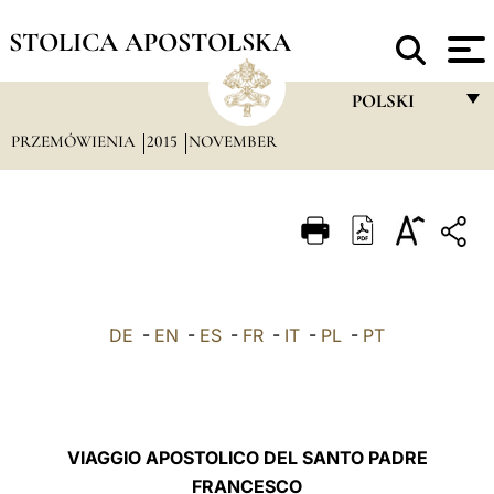
STOLICA APOSTOLSKA
POLSKI
PRZEMÓWIENIA
2015
NOVEMBER
FRANÇAIS
ENGLISH
ITALIANO
PORTUGUÊS
ESPAÑOL
DE
-
EN
-
ES
-
FR
-
IT
-
PL
-
PT
DEUTSCH
POLSKI
العربيّة
VIAGGIO APOSTOLICO DEL SANTO PADRE
FRANCESCO
中文