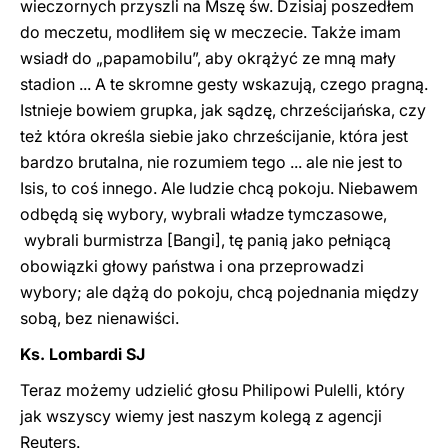
wieczornych przyszli na Mszę św. Dzisiaj poszedłem
do meczetu, modliłem się w meczecie. Także imam
wsiadł do „papamobilu”, aby okrążyć ze mną mały
stadion ... A te skromne gesty wskazują, czego pragną.
Istnieje bowiem grupka, jak sądzę, chrześcijańska, czy
też która określa siebie jako chrześcijanie, która jest
bardzo brutalna, nie rozumiem tego ... ale nie jest to
Isis, to coś innego. Ale ludzie chcą pokoju. Niebawem
odbędą się wybory, wybrali władze tymczasowe,
wybrali burmistrza [Bangi], tę panią jako pełniącą
obowiązki głowy państwa i ona przeprowadzi
wybory; ale dążą do pokoju, chcą pojednania między
sobą, bez nienawiści.
Ks. Lombardi SJ
Teraz możemy udzielić głosu Philipowi Pulelli, który
jak wszyscy wiemy jest naszym kolegą z agencji
Reuters.