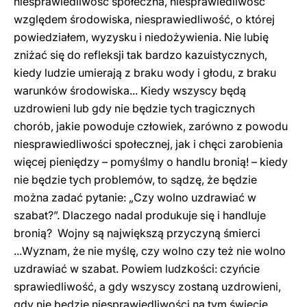
niesprawiedliwość społeczna, niesprawiedliwość
względem środowiska, niesprawiedliwość, o której
powiedziałem, wyzysku i niedożywienia. Nie lubię
zniżać się do refleksji tak bardzo kazuistycznych,
kiedy ludzie umierają z braku wody i głodu, z braku
warunków środowiska... Kiedy wszyscy będą
uzdrowieni lub gdy nie będzie tych tragicznych
chorób, jakie powoduje człowiek, zarówno z powodu
niesprawiedliwości społecznej, jak i chęci zarobienia
więcej pieniędzy – pomyślmy o handlu bronią! – kiedy
nie będzie tych problemów, to sądzę, że będzie
można zadać pytanie: „Czy wolno uzdrawiać w
szabat?”. Dlaczego nadal produkuje się i handluje
bronią? Wojny są największą przyczyną śmierci
...Wyznam, że nie myślę, czy wolno czy też nie wolno
uzdrawiać w szabat. Powiem ludzkości: czyńcie
sprawiedliwość, a gdy wszyscy zostaną uzdrowieni,
gdy nie będzie niesprawiedliwości na tym świecie,