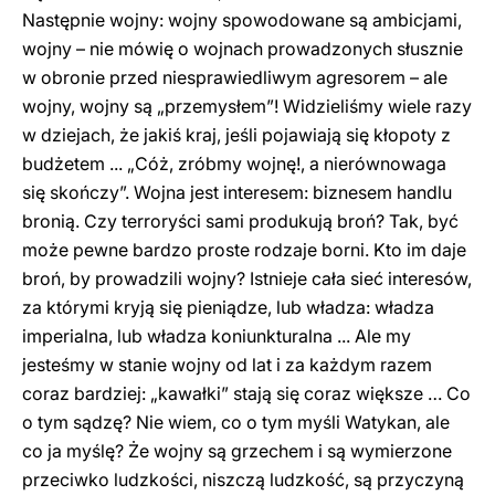
Następnie wojny: wojny spowodowane są ambicjami,
wojny – nie mówię o wojnach prowadzonych słusznie
w obronie przed niesprawiedliwym agresorem – ale
wojny, wojny są „przemysłem”! Widzieliśmy wiele razy
w dziejach, że jakiś kraj, jeśli pojawiają się kłopoty z
budżetem ... „Cóż, zróbmy wojnę!, a nierównowaga
się skończy”. Wojna jest interesem: biznesem handlu
bronią. Czy terroryści sami produkują broń? Tak, być
może pewne bardzo proste rodzaje borni. Kto im daje
broń, by prowadzili wojny? Istnieje cała sieć interesów,
za którymi kryją się pieniądze, lub władza: władza
imperialna, lub władza koniunkturalna ... Ale my
jesteśmy w stanie wojny od lat i za każdym razem
coraz bardziej: „kawałki” stają się coraz większe … Co
o tym sądzę? Nie wiem, co o tym myśli Watykan, ale
co ja myślę? Że wojny są grzechem i są wymierzone
przeciwko ludzkości, niszczą ludzkość, są przyczyną