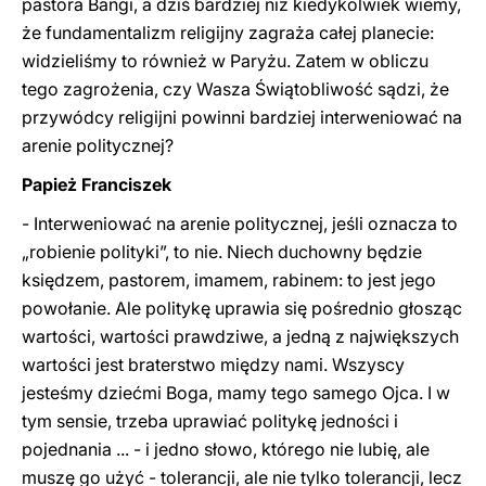
pastora Bangi, a dziś bardziej niż kiedykolwiek wiemy,
że fundamentalizm religijny zagraża całej planecie:
widzieliśmy to również w Paryżu. Zatem w obliczu
tego zagrożenia, czy Wasza Świątobliwość sądzi, że ​​
przywódcy religijni powinni bardziej interweniować na
arenie politycznej?
Papież Franciszek
- Interweniować na arenie politycznej, jeśli oznacza to
„robienie polityki”, to nie. Niech duchowny będzie
księdzem, pastorem, imamem, rabinem: to jest jego
powołanie. Ale politykę uprawia się pośrednio głosząc
wartości, wartości prawdziwe, a jedną z największych
wartości jest braterstwo między nami. Wszyscy
jesteśmy dziećmi Boga, mamy tego samego Ojca. I w
tym sensie, trzeba uprawiać politykę jedności i
pojednania ... - i jedno słowo, którego nie lubię, ale
muszę go użyć - tolerancji, ale nie tylko tolerancji, lecz