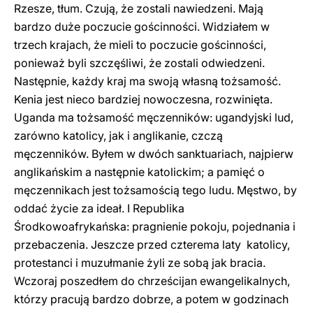
Rzesze, tłum. Czują, że zostali nawiedzeni. Mają
bardzo duże poczucie gościnności. Widziałem w
trzech krajach, że mieli to poczucie gościnności,
ponieważ byli szczęśliwi, że zostali odwiedzeni.
Następnie, każdy kraj ma swoją własną tożsamość.
Kenia jest nieco bardziej nowoczesna, rozwinięta.
Uganda ma tożsamość męczenników: ugandyjski lud,
zarówno katolicy, jak i anglikanie, czczą
męczenników. Byłem w dwóch sanktuariach, najpierw
anglikańskim a następnie katolickim; a pamięć o
męczennikach jest tożsamością tego ludu. Męstwo, by
oddać życie za ideał. I Republika
Środkowoafrykańska: pragnienie pokoju, pojednania i
przebaczenia. Jeszcze przed czterema laty katolicy,
protestanci i muzułmanie żyli ze sobą jak bracia.
Wczoraj poszedłem do chrześcijan ewangelikalnych,
którzy pracują bardzo dobrze, a potem w godzinach