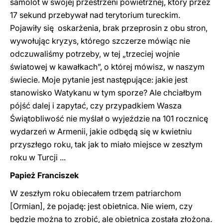
samolot w swojej przestrzeni powietrznej, który przez
17 sekund przebywał nad terytorium tureckim.
Pojawiły się oskarżenia, brak przeprosin z obu stron,
wywołując kryzys, którego szczerze mówiąc nie
odczuwaliśmy potrzeby, w tej „trzeciej wojnie
światowej w kawałkach”, o której mówisz, w naszym
świecie. Moje pytanie jest następujące: jakie jest
stanowisko Watykanu w tym sporze? Ale chciałbym
pójść dalej i zapytać, czy przypadkiem Wasza
Świątobliwość nie myślał o wyjeździe na 101 rocznicę
wydarzeń w Armenii, jakie odbędą się w kwietniu
przyszłego roku, tak jak to miało miejsce w zeszłym
roku w Turcji ...
Papież Franciszek
W zeszłym roku obiecałem trzem patriarchom
[Ormian], że pojadę: jest obietnica. Nie wiem, czy
będzie można to zrobić, ale obietnica została złożona.