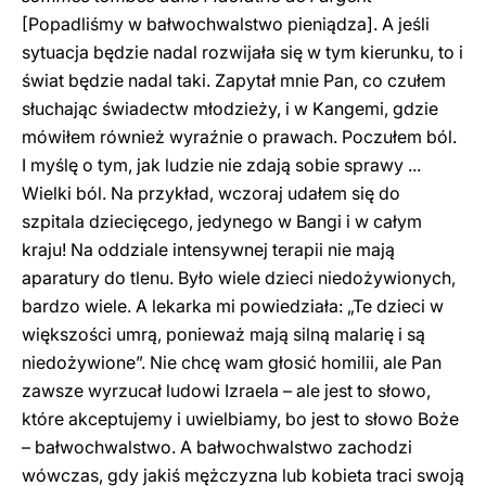
[Popadliśmy w bałwochwalstwo pieniądza]. A jeśli
sytuacja będzie nadal rozwijała się w tym kierunku, to i
świat będzie nadal taki. Zapytał mnie Pan, co czułem
słuchając świadectw młodzieży, i w Kangemi, gdzie
mówiłem również wyraźnie o prawach. Poczułem ból.
I myślę o tym, jak ludzie nie zdają sobie sprawy ...
Wielki ból. Na przykład, wczoraj udałem się do
szpitala dziecięcego, jedynego w Bangi i w całym
kraju! Na oddziale intensywnej terapii nie mają
aparatury do tlenu. Było wiele dzieci niedożywionych,
bardzo wiele. A lekarka mi powiedziała: „Te dzieci w
większości umrą, ponieważ mają silną malarię i są
niedożywione”. Nie chcę wam głosić homilii, ale Pan
zawsze wyrzucał ludowi Izraela – ale jest to słowo,
które akceptujemy i uwielbiamy, bo jest to słowo Boże
– bałwochwalstwo. A bałwochwalstwo zachodzi
wówczas, gdy jakiś mężczyzna lub kobieta traci swoją