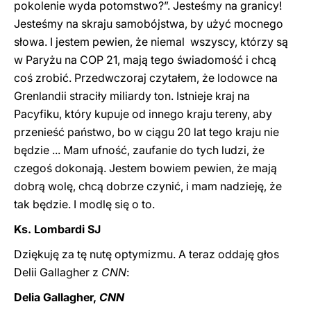
pokolenie wyda potomstwo?”. Jesteśmy na granicy!
Jesteśmy na skraju samobójstwa, by użyć mocnego
słowa. I jestem pewien, że niemal wszyscy, którzy są
w Paryżu na COP 21, mają tego świadomość i chcą
coś zrobić. Przedwczoraj czytałem, że lodowce na
Grenlandii straciły miliardy ton. Istnieje kraj na
Pacyfiku, który kupuje od innego kraju tereny, aby
przenieść państwo, bo w ciągu 20 lat tego kraju nie
będzie ... Mam ufność, zaufanie do tych ludzi, że
czegoś dokonają. Jestem bowiem pewien, że mają
dobrą wolę, chcą dobrze czynić, i mam nadzieję, że
tak będzie. I modlę się o to.
Ks. Lombardi SJ
Dziękuję za tę nutę optymizmu. A teraz oddaję głos
Delii Gallagher z
CNN
:
Delia Gallagher,
CNN