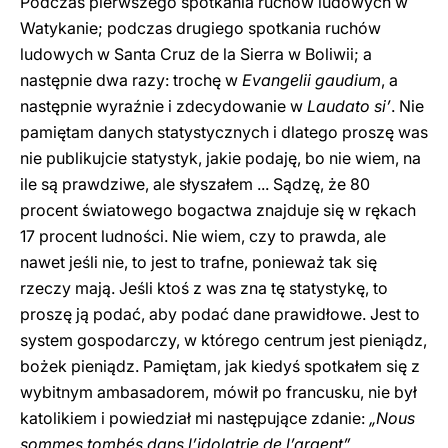
Podczas pierwszego spotkania ruchów ludowych w
Watykanie; podczas drugiego spotkania ruchów
ludowych w Santa Cruz de la Sierra w Boliwii; a
następnie dwa razy: trochę w
Evangelii gaudium
, a
następnie wyraźnie i zdecydowanie w
Laudato si’
. Nie
pamiętam danych statystycznych i dlatego proszę was
nie publikujcie statystyk, jakie podaję, bo nie wiem, na
ile są prawdziwe, ale słyszałem ... Sądzę, że 80
procent światowego bogactwa znajduje się w rękach
17 procent ludności. Nie wiem, czy to prawda, ale
nawet jeśli nie, to jest to trafne, ponieważ tak się
rzeczy mają. Jeśli ktoś z was zna tę statystykę, to
proszę ją podać, aby podać dane prawidłowe. Jest to
system gospodarczy, w którego centrum jest pieniądz,
bożek pieniądz. Pamiętam, jak kiedyś spotkałem się z
wybitnym ambasadorem, mówił po francusku, nie był
katolikiem i powiedział mi następujące zdanie:
„Nous
sommes tombés dans l’idolatrie de l’argent”