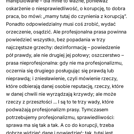
manipulowane – dla mnie to ważne, ponieważ
oskarżenie o niesprawiedliwość, o korupcję, to dobra
praca, bo mówi: „mamy tutaj do czynienia z korupcją”.
Ponadto odpowiedzialny musi coś zrobić, wydać
orzeczenie, osądzić. Ale profesjonalna prasa powinna
powiedzieć wszystko, bez popadania w trzy
najczęstsze grzechy: dezinformację – powiedzenie
pół prawdy, ale nie drugiej jej połowy; oszczerstwo –
prasa nieprofesjonalna: gdy nie ma profesjonalizmu,
oczernia się drugiego posługując się prawdą lub
nieprawdą; i zniesławienie, czyli mówienie rzeczy,
które odbierają danej osobie reputację, rzeczy, które
w danej chwili nie wyrządzają krzywdy; ale może
rzeczy z przeszłości ... I są to te trzy wady, które
podważają profesjonalizm prasy. Tymczasem
potrzebujemy profesjonalizmu, sprawiedliwości:
sprawa ma się tak a tak. A co do korupcji, trzeba
dobrze widzieć dane i powiedzieć: tak, tutaj jest