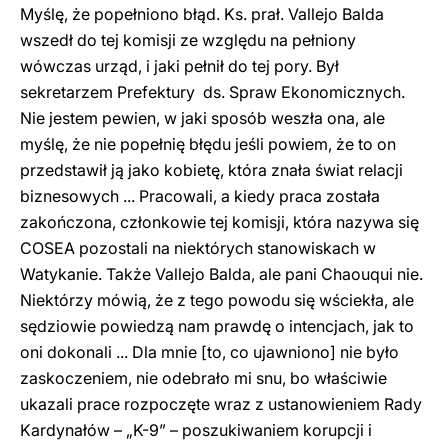
Myślę, że popełniono błąd. Ks. prał. Vallejo Balda
wszedł do tej komisji ze względu na pełniony
wówczas urząd, i jaki pełnił do tej pory. Był
sekretarzem Prefektury ds. Spraw Ekonomicznych.
Nie jestem pewien, w jaki sposób weszła ona, ale
myślę, że nie popełnię błędu jeśli powiem, że to on
przedstawił ją jako kobietę, która znała świat relacji
biznesowych ... Pracowali, a kiedy praca została
zakończona, członkowie tej komisji, która nazywa się
COSEA pozostali na niektórych stanowiskach w
Watykanie. Także Vallejo Balda, ale pani Chaouqui nie.
Niektórzy mówią, że z tego powodu się wściekła, ale
sędziowie powiedzą nam prawdę o intencjach, jak to
oni dokonali ... Dla mnie [to, co ujawniono] nie było
zaskoczeniem, nie odebrało mi snu, bo właściwie
ukazali prace rozpoczęte wraz z ustanowieniem Rady
Kardynałów – „K-9” – poszukiwaniem korupcji i