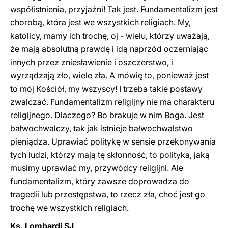
współistnienia, przyjaźni! Tak jest. Fundamentalizm jest
chorobą, która jest we wszystkich religiach. My,
katolicy, mamy ich trochę, oj - wielu, którzy uważają,
że mają absolutną prawdę i idą naprzód oczerniając
innych przez zniesławienie i oszczerstwo, i
wyrządzają zło, wiele zła. A mówię to, ponieważ jest
to mój Kościół, my wszyscy! I trzeba takie postawy
zwalczać. Fundamentalizm religijny nie ma charakteru
religijnego. Dlaczego? Bo brakuje w nim Boga. Jest
bałwochwalczy, tak jak istnieje bałwochwalstwo
pieniądza. Uprawiać politykę w sensie przekonywania
tych ludzi, którzy mają tę skłonność, to polityka, jaką ​​
musimy uprawiać my, przywódcy religijni. Ale
fundamentalizm, który zawsze doprowadza do
tragedii lub przestępstwa, to rzecz zła, choć jest go
trochę we wszystkich religiach.
Ks. Lombardi SJ