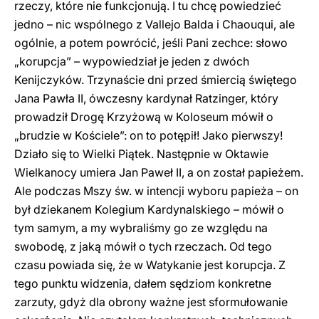
rzeczy, które nie funkcjonują. I tu chcę powiedzieć
jedno – nic wspólnego z Vallejo Balda i Chaouqui, ale
ogólnie, a potem powrócić, jeśli Pani zechce: słowo
„korupcja” – wypowiedział je jeden z dwóch
Kenijczyków. Trzynaście dni przed śmiercią świętego
Jana Pawła II, ówczesny kardynał Ratzinger, który
prowadził Drogę Krzyżową w Koloseum mówił o
„brudzie w Kościele”: on to potępił! Jako pierwszy!
Działo się to Wielki Piątek. Następnie w Oktawie
Wielkanocy umiera Jan Paweł II, a on został papieżem.
Ale podczas Mszy św. w intencji wyboru papieża – on
był dziekanem Kolegium Kardynalskiego – mówił o
tym samym, a my wybraliśmy go ze względu na
swobodę, z jaką mówił o tych rzeczach. Od tego
czasu powiada się, że w Watykanie jest korupcja. Z
tego punktu widzenia, dałem sędziom konkretne
zarzuty, gdyż dla obrony ważne jest sformułowanie