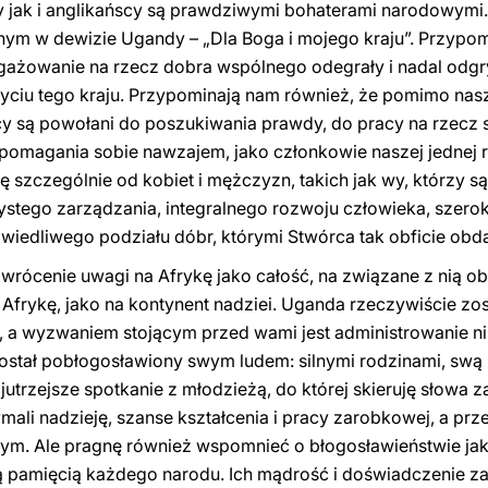
 jak i anglikańscy są prawdziwymi bohaterami narodowymi.
 w dewizie Ugandy – „Dla Boga i mojego kraju”. Przypomi
gażowanie na rzecz dobra wspólnego odegrały i nadal odgr
yciu tego kraju. Przypominają nam również, że pomimo na
scy są powołani do poszukiwania prawdy, do pracy na rzecz s
pomagania sobie nawzajem, jako członkowie naszej jednej r
 szczególnie od kobiet i mężczyzn, takich jak wy, którzy s
ystego zarządzania, integralnego rozwoju człowieka, szero
wiedliwego podziału dóbr, którymi Stwórca tak obficie obda
wrócenie uwagi na Afrykę jako całość, na związane z nią obie
na Afrykę, jako na kontynent nadziei. Uganda rzeczywiście z
, a wyzwaniem stojącym przed wami jest administrowanie ni
ostał pobłogosławiony swym ludem: silnymi rodzinami, swą
 jutrzejsze spotkanie z młodzieżą, do której skieruję słowa 
ymali nadzieję, szanse kształcenia i pracy zarobkowej, a p
nym. Ale pragnę również wspomnieć o błogosławieństwie ja
 pamięcią każdego narodu. Ich mądrość i doświadczenie 