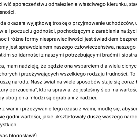
iwić społeczeństwu odnalezienie właściwego kierunku, sta
sności.
nda okazała wyjątkową troskę o przyjmowanie uchodźców,
ie i poczuciu godności, pochodzącym z zarabiania na życie
emoc i różne formy niesprawiedliwości jest świadkiem bez
tujemy jest sprawdzianem naszego człowieczeństwa, naszeg
tkim solidarności z naszymi potrzebującymi braćmi i siostra
tka, mam nadzieję, że będzie ona wsparciem dla wielu cic
 chorych i przeżywających wszelkiego rodzaju trudności. To
zę narodu. Nasz świat na wiele sposobów staje się coraz 
tury odrzucenia”, która sprawia, że jesteśmy ślepi na warto
by ubogich a młodzi są ograbiani z nadziei.
e z wami i przeżywanie tego czasu z wami, modlę się, abyśc
ię godni wartości, jakie ukształtowały duszę waszego narod
ystkich.
was błogosławi!)