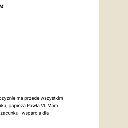
العربيّة
YM
中文
LATINE
ojczyźnie ma przede wszystkim
ika, papieża Pawła VI. Mam
szacunku i wsparcia dla