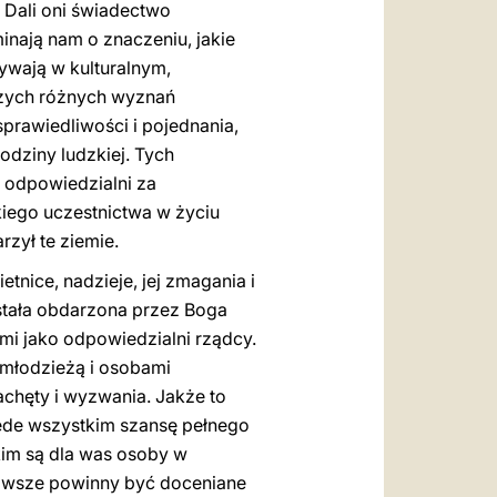
 Dali oni świadectwo
nają nam o znaczeniu, jakie
ywają w kulturalnym,
szych różnych wyznań
prawiedliwości i pojednania,
odziny ludzkiej. Tych
ą odpowiedzialni za
kiego uczestnictwa w życiu
rzył te ziemie.
tnice, nadzieje, jej zmagania i
ostała obdarzona przez Boga
mi jako odpowiedzialni rządcy.
 młodzieżą i osobami
zachęty i wyzwania. Jakże to
rzede wszystkim szansę pełnego
kim są dla was osoby w
zawsze powinny być doceniane