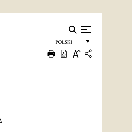
POLSKI
FRANÇAIS
ENGLISH
ITALIANO
PORTUGUÊS
ESPAÑOL
DEUTSCH
A
POLSKI