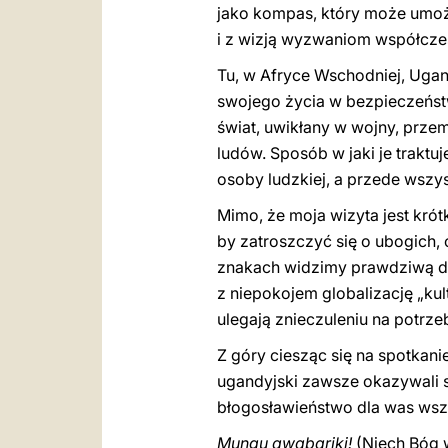
jako kompas, który może umożl
i z wizją wyzwaniom współcze
Tu, w Afryce Wschodniej, Uga
swojego życia w bezpieczeństw
świat, uwikłany w wojny, prz
ludów. Sposób w jaki je trak
osoby ludzkiej, a przede wszys
Mimo, że moja wizyta jest kró
by zatroszczyć się o ubogich,
znakach widzimy prawdziwą dus
z niepokojem globalizację „kul
ulegają znieczuleniu na potrze
Z góry ciesząc się na spotkani
ugandyjski zawsze okazywali s
błogosławieństwo dla was wsz
Mungu awabariki!
(Niech Bóg 