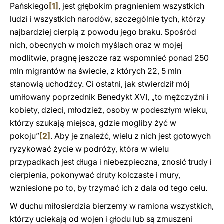
Pańskiego
[1]
, jest głębokim pragnieniem wszystkich
ludzi i wszystkich narodów, szczególnie tych, którzy
najbardziej cierpią z powodu jego braku. Spośród
nich, obecnych w moich myślach oraz w mojej
modlitwie, pragnę jeszcze raz wspomnieć ponad 250
mln migrantów na świecie, z których 22, 5 mln
stanowią uchodźcy. Ci ostatni, jak stwierdził mój
umiłowany poprzednik Benedykt XVI, „to mężczyźni i
kobiety, dzieci, młodzież, osoby w podeszłym wieku,
którzy szukają miejsca, gdzie mogliby żyć w
pokoju”
[2]
. Aby je znaleźć, wielu z nich jest gotowych
ryzykować życie w podróży, która w wielu
przypadkach jest długa i niebezpieczna, znosić trudy i
cierpienia, pokonywać druty kolczaste i mury,
wzniesione po to, by trzymać ich z dala od tego celu.
W duchu miłosierdzia bierzemy w ramiona wszystkich,
którzy uciekają od wojen i głodu lub są zmuszeni