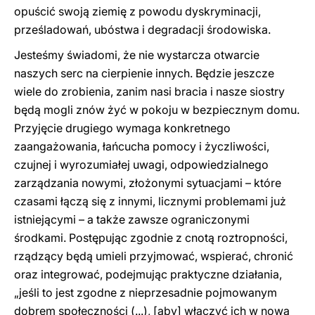
opuścić swoją ziemię z powodu dyskryminacji,
prześladowań, ubóstwa i degradacji środowiska.
Jesteśmy świadomi, że nie wystarcza otwarcie
naszych serc na cierpienie innych. Będzie jeszcze
wiele do zrobienia, zanim nasi bracia i nasze siostry
będą mogli znów żyć w pokoju w bezpiecznym domu.
Przyjęcie drugiego wymaga konkretnego
zaangażowania, łańcucha pomocy i życzliwości,
czujnej i wyrozumiałej uwagi, odpowiedzialnego
zarządzania nowymi, złożonymi sytuacjami – które
czasami łączą się z innymi, licznymi problemami już
istniejącymi – a także zawsze ograniczonymi
środkami. Postępując zgodnie z cnotą roztropności,
rządzący będą umieli przyjmować, wspierać, chronić
oraz integrować, podejmując praktyczne działania,
„jeśli to jest zgodne z nieprzesadnie pojmowanym
dobrem społeczności (...), [aby] włączyć ich w nową