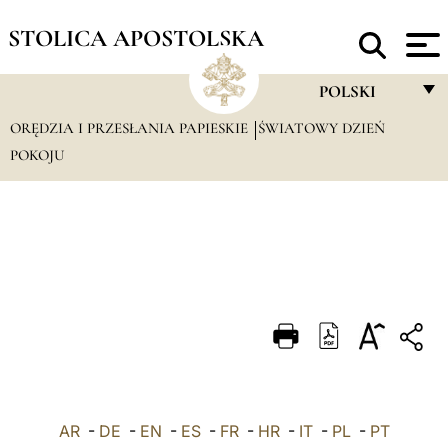
STOLICA APOSTOLSKA
POLSKI
ORĘDZIA I PRZESŁANIA PAPIESKIE
ŚWIATOWY DZIEŃ
FRANÇAIS
POKOJU
ENGLISH
ITALIANO
PORTUGUÊS
ESPAÑOL
DEUTSCH
POLSKI
العربيّة
AR
-
DE
-
EN
-
ES
-
FR
-
HR
-
IT
-
PL
-
PT
中文