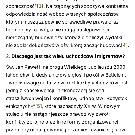
społeczność”
[3]
. Na rządzących spoczywa konkretna
odpowiedzialność wobec własnych społeczeństw,
którym muszą zapewnić sprawiedliwe prawa oraz
harmonijny rozwój, a nie mogą postępować jak
nierozsądny budowniczy, który źle obliczył wydatki i
nie zdołał dokończyć wieży, którą zaczął budować
[4]
.
2.
Dlaczego jest tak wielu uchodźców i migrantów?
Św. Jan Paweł II na progu Wielkiego Jubileuszu 2000
lat od chwili, kiedy aniołowie głosili pokój w Betlejem,
zwrócił uwagę na to, że wzrost liczby uchodźców jest
jedną z konsekwencji „niekończącej się serii
straszliwych wojen i konfliktów, ludobójstw i «czystek
etnicznych»”
[5]
, które naznaczyły XX w. W nowym
stuleciu nie nastąpił jeszcze prawdziwy zwrot:
konflikty zbrojne oraz inne formy zorganizowanej
przemocy nadal powodują przemieszczanie się ludzi