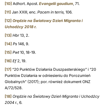
[10]
Adhort. Apost.
Evangelii gaudium
, 71.
[11]
Jan XXIII, enc.
Pacem in terris,
106.
[12]
Orędzie na Światowy Dzień Migranta i
Uchodźcy 2018 r.
[13]
Hbr
13, 2.
[14]
Ps
146, 9.
[15]
Pwt
10, 18-19.
[16]
Ef
2, 19.
[17]
“20 Punktów Działania Duszpasterskiego” i “20
Punktów Działania w odniesieniu do Porozumień
Globalnych” (2017); por. również dokument ONZ
A/72/528.
[18]
Orędzie na Światowy Dzień Migranta i Uchodźcy
2004 r.
, 6.