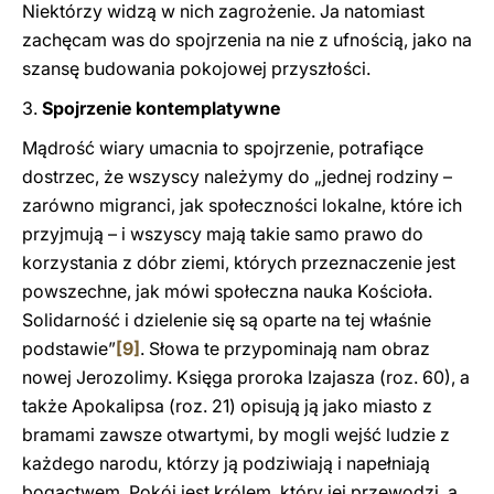
Niektórzy widzą w nich zagrożenie. Ja natomiast
zachęcam was do spojrzenia na nie z ufnością, jako na
szansę budowania pokojowej przyszłości.
3.
Spojrzenie kontemplatywne
Mądrość wiary umacnia to spojrzenie, potrafiące
dostrzec, że wszyscy należymy do „jednej rodziny –
zarówno migranci, jak społeczności lokalne, które ich
przyjmują – i wszyscy mają takie samo prawo do
korzystania z dóbr ziemi, których przeznaczenie jest
powszechne, jak mówi społeczna nauka Kościoła.
Solidarność i dzielenie się są oparte na tej właśnie
podstawie”
[9]
. Słowa te przypominają nam obraz
nowej Jerozolimy. Księga proroka Izajasza (roz. 60), a
także Apokalipsa (roz. 21) opisują ją jako miasto z
bramami zawsze otwartymi, by mogli wejść ludzie z
każdego narodu, którzy ją podziwiają i napełniają
bogactwem. Pokój jest królem, który jej przewodzi, a