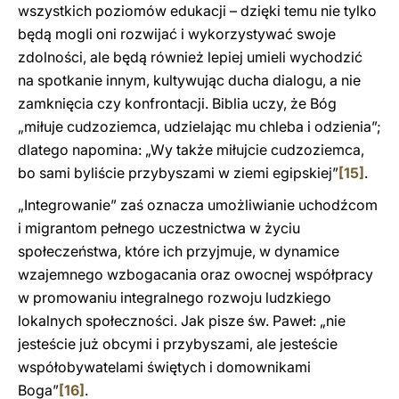
wszystkich poziomów edukacji – dzięki temu nie tylko
będą mogli oni rozwijać i wykorzystywać swoje
zdolności, ale będą również lepiej umieli wychodzić
na spotkanie innym, kultywując ducha dialogu, a nie
zamknięcia czy konfrontacji. Biblia uczy, że Bóg
„miłuje cudzoziemca, udzielając mu chleba i odzienia”;
dlatego napomina: „Wy także miłujcie cudzoziemca,
bo sami byliście przybyszami w ziemi egipskiej”
[15]
.
„Integrowanie” zaś oznacza umożliwianie uchodźcom
i migrantom pełnego uczestnictwa w życiu
społeczeństwa, które ich przyjmuje, w dynamice
wzajemnego wzbogacania oraz owocnej współpracy
w promowaniu integralnego rozwoju ludzkiego
lokalnych społeczności. Jak pisze św. Paweł: „nie
jesteście już obcymi i przybyszami, ale jesteście
współobywatelami świętych i domownikami
Boga”
[16]
.