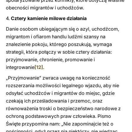
spolaryzowane przez konflikty, które dotyczą właśnie
obecności migrantów i uchodźców.
4.
Cztery kamienie milowe działania
Danie osobom ubiegającym się o azyl, uchodźcom,
migrantom i ofiarom handlu ludźmi szansy na
znalezienie pokoju, którego poszukują, wymaga
strategii, która połączy w sobie cztery działania:
przyjmowanie, chronienie, promowanie i
integrowanie
[12]
.
„Przyjmowanie” zwraca uwagę na konieczność
rozszerzania możliwości legalnego wjazdu, aby nie
odsyłać uchodźców i migrantów do miejsc, gdzie
czekają ich prześladowania i przemoc, oraz
równoważenia troski o bezpieczeństwo narodowe z
ochroną podstawowych praw człowieka. Pismo
Święte przypomina nam: „Nie zapominajcie też o
gościnności, gdyż przez nią niektórzy, nie wiedząc,