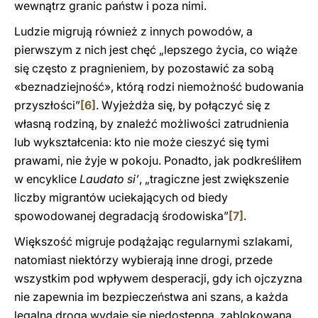
wewnątrz granic państw i poza nimi.
Ludzie migrują również z innych powodów, a
pierwszym z nich jest chęć „lepszego życia, co wiąże
się często z pragnieniem, by pozostawić za sobą
«beznadziejność», którą rodzi niemożność budowania
przyszłości”
[6]
. Wyjeżdża się, by połączyć się z
własną rodziną, by znaleźć możliwości zatrudnienia
lub wykształcenia: kto nie może cieszyć się tymi
prawami, nie żyje w pokoju. Ponadto, jak podkreśliłem
w encyklice
Laudato si’
, „tragiczne jest zwiększenie
liczby migrantów uciekających od biedy
spowodowanej degradacją środowiska”
[7]
.
Większość migruje podążając regularnymi szlakami,
natomiast niektórzy wybierają inne drogi, przede
wszystkim pod wpływem desperacji, gdy ich ojczyzna
nie zapewnia im bezpieczeństwa ani szans, a każda
legalna droga wydaje się niedostępna, zablokowana