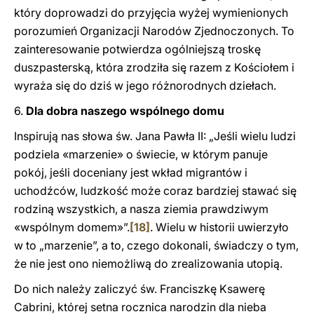
który doprowadzi do przyjęcia wyżej wymienionych
porozumień Organizacji Narodów Zjednoczonych. To
zainteresowanie potwierdza ogólniejszą troskę
duszpasterską, która zrodziła się razem z Kościołem i
wyraża się do dziś w jego różnorodnych dziełach.
6.
Dla dobra naszego wspólnego domu
Inspirują nas słowa św. Jana Pawła II: „Jeśli wielu ludzi
podziela «marzenie» o świecie, w którym panuje
pokój, jeśli doceniany jest wkład migrantów i
uchodźców, ludzkość może coraz bardziej stawać się
rodziną wszystkich, a nasza ziemia prawdziwym
«wspólnym domem»”.
[18]
. Wielu w historii uwierzyło
w to „marzenie”, a to, czego dokonali, świadczy o tym,
że nie jest ono niemożliwą do zrealizowania utopią.
Do nich należy zaliczyć św. Franciszkę Ksawerę
Cabrini, której setna rocznica narodzin dla nieba