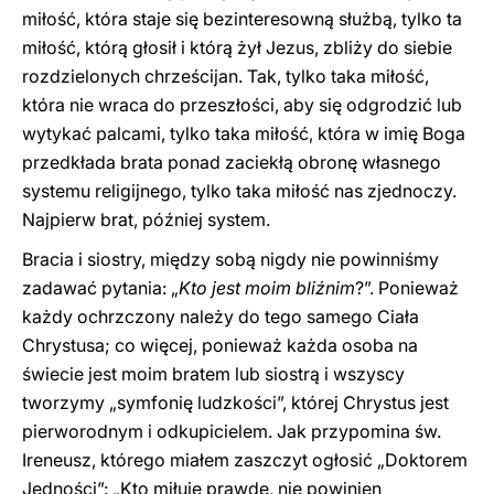
miłość, która staje się bezinteresowną służbą, tylko ta
miłość, którą głosił i którą żył Jezus, zbliży do siebie
rozdzielonych chrześcijan. Tak, tylko taka miłość,
która nie wraca do przeszłości, aby się odgrodzić lub
wytykać palcami, tylko taka miłość, która w imię Boga
przedkłada brata ponad zaciekłą obronę własnego
systemu religijnego, tylko taka miłość nas zjednoczy.
Najpierw brat, później system.
Bracia i siostry, między sobą nigdy nie powinniśmy
zadawać pytania: „
Kto jest moim bliźnim
?”. Ponieważ
każdy ochrzczony należy do tego samego Ciała
Chrystusa; co więcej, ponieważ każda osoba na
świecie jest moim bratem lub siostrą i wszyscy
tworzymy „symfonię ludzkości”, której Chrystus jest
pierworodnym i odkupicielem. Jak przypomina św.
Ireneusz, którego miałem zaszczyt ogłosić „Doktorem
Jedności”: „Kto miłuje prawdę, nie powinien