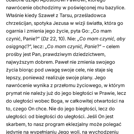
nawrócenie obchodzimy w poświęconej mu bazylice.
Właśnie kiedy Szaweł z Tarsu, prześladowca
chrześcijan, spotyka Jezusa w wizji światła, która go
ogarnia i zmienia jego życie, pyta Go: „Co mam
czynić, Panie?” (
Dz
22, 10). Nie: „
Co mam czynić, aby
osiągnąć
?”, lecz: „
Co mam czynić, Panie
?” – celem
prośby jest Pan, prawdziwym dziedzictwem,
najwyższym dobrem. Paweł nie zmienia swojego
życia biorąc pod uwagę swoje cele, nie staje się
lepszy, ponieważ realizuje swoje plany. Jego
nawrócenie wynika z przełomu życiowego, w którym
prymat nie należy już do jego biegłości w Prawie, lecz
do uległości wobec Boga, w całkowitej otwartości na
to, czego On chce. Nie do jego biegłości, lecz do
uległości: od biegłości do uległości. Jeśli On jest
skarbem, to nasz program eklezjalny może polegać
jedynie na wypełnianiu Jego woli, na wychodzeniu