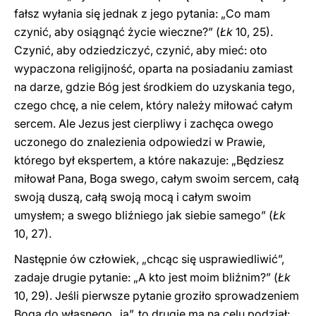
fałsz wyłania się jednak z jego pytania: „Co mam
czynić, aby osiągnąć życie wieczne?” (
Łk
10, 25).
Czynić, aby odziedziczyć, czynić, aby mieć: oto
wypaczona religijność, oparta na posiadaniu zamiast
na darze, gdzie Bóg jest środkiem do uzyskania tego,
czego chcę, a nie celem, który należy miłować całym
sercem. Ale Jezus jest cierpliwy i zachęca owego
uczonego do znalezienia odpowiedzi w Prawie,
którego był ekspertem, a które nakazuje: „Będziesz
miłował Pana, Boga swego, całym swoim sercem, całą
swoją duszą, całą swoją mocą i całym swoim
umysłem; a swego bliźniego jak siebie samego” (
Łk
10, 27).
Następnie ów człowiek, „chcąc się usprawiedliwić”,
zadaje drugie pytanie: „A kto jest moim bliźnim?” (
Łk
10, 29). Jeśli pierwsze pytanie groziło sprowadzeniem
Boga do własnego „ja”, to drugie ma na celu podział: