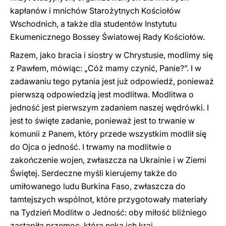
kapłanów i mnichów Starożytnych Kościołów
Wschodnich, a także dla studentów Instytutu
Ekumenicznego Bossey Światowej Rady Kościołów.
Razem, jako bracia i siostry w Chrystusie, modlimy się
z Pawłem, mówiąc: „Cóż mamy czynić, Panie?”. I w
zadawaniu tego pytania jest już odpowiedź, ponieważ
pierwszą odpowiedzią jest modlitwa. Modlitwa o
jedność jest pierwszym zadaniem naszej wędrówki. I
jest to święte zadanie, ponieważ jest to trwanie w
komunii z Panem, który przede wszystkim modlił się
do Ojca o jedność. I trwamy na modlitwie o
zakończenie wojen, zwłaszcza na Ukrainie i w Ziemi
Świętej. Serdeczne myśli kierujemy także do
umiłowanego ludu Burkina Faso, zwłaszcza do
tamtejszych wspólnot, które przygotowały materiały
na Tydzień Modlitw o Jedność: oby miłość bliźniego
zastąpiła przemoc, która nęka ich kraj.