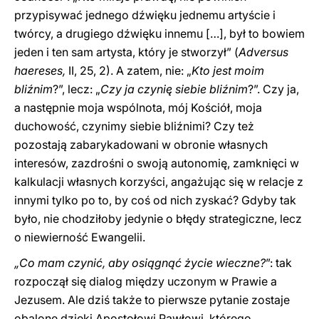
przypisywać jednego dźwięku jednemu artyście i
twórcy, a drugiego dźwięku innemu […], był to bowiem
jeden i ten sam artysta, który je stworzył” (
Adversus
haereses,
II, 25, 2). A zatem, nie: „
Kto jest moim
bliźnim
?”, lecz: „
Czy ja czynię siebie bliźnim
?”. Czy ja,
a następnie moja wspólnota, mój Kościół, moja
duchowość, czynimy siebie bliźnimi? Czy też
pozostają zabarykadowani w obronie własnych
interesów, zazdrośni o swoją autonomię, zamknięci w
kalkulacji własnych korzyści, angażując się w relacje z
innymi tylko po to, by coś od nich zyskać? Gdyby tak
było, nie chodziłoby jedynie o błędy strategiczne, lecz
o niewierność Ewangelii.
„Co mam czynić, aby osiągnąć życie wieczne?
”: tak
rozpoczął się dialog między uczonym w Prawie a
Jezusem. Ale dziś także to pierwsze pytanie zostaje
obalone dzięki Apostołowi Pawłowi, którego