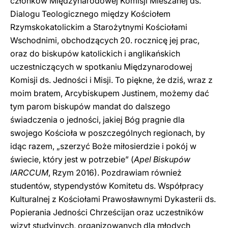
członków Międzynarodowej Komisji Mieszanej ds.
Dialogu Teologicznego między Kościołem
Rzymskokatolickim a Starożytnymi Kościołami
Wschodnimi, obchodzących 20. rocznicę jej prac,
oraz do biskupów katolickich i anglikańskich
uczestniczących w spotkaniu Międzynarodowej
Komisji ds. Jedności i Misji. To piękne, że dziś, wraz z
moim bratem, Arcybiskupem Justinem, możemy dać
tym parom biskupów mandat do dalszego
świadczenia o jedności, jakiej Bóg pragnie dla
swojego Kościoła w poszczególnych regionach, by
idąc razem, „szerzyć Boże miłosierdzie i pokój w
świecie, który jest w potrzebie” (
Apel Biskupów
IARCCUM
, Rzym 2016). Pozdrawiam również
studentów, stypendystów Komitetu ds. Współpracy
Kulturalnej z Kościołami Prawosławnymi Dykasterii ds.
Popierania Jedności Chrześcijan oraz uczestników
wizyt studyjnych, organizowanych dla młodych