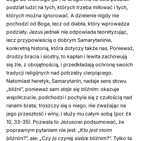
podział ludzi na tych, których trzeba miłować i tych,
których można ignorować. A dzielenie nigdy nie
pochodzi od Boga, lecz od diabła, który wprowadza
podziały. Jezus jednak nie odpowiada teoretyzując,
lecz przypowieścią o dobrym Samarytaninie,
konkretną historią, która dotyczy także nas. Ponieważ,
drodzy bracia i siostry, to kapłan i lewita zachowują
się źle, z obojętnością, i przedkładają ochronę swoich
tradycji religijnych nad potrzeby cierpiącego.
Natomiast heretyk, Samarytanin, nadaje sens słowu
„bliźni”, ponieważ sam
staje się bliźnim
: okazuje
współczucie, podchodzi i pochyla się z czułością nad
ranami brata; troszczy się o niego, nie zważając na
jego przeszłość i winy, i służy mu całym sobą (por.
Łk
10, 33-35). Pozwala to Jezusowi podsumować, że
poprawnym pytaniem nie jest: „
Kto jest moim
bliźnim
?”, ale: „
Czy ja czynię siebie bliźnim
?”. Tylko ta