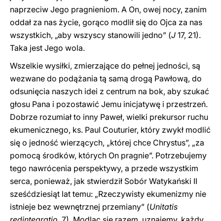
naprzeciw Jego pragnieniom. A On, owej nocy, zanim
oddał za nas życie, gorąco modlił się do Ojca za nas
wszystkich, „aby wszyscy stanowili jedno” (
J
17, 21).
Taka jest Jego wola.
Wszelkie wysiłki, zmierzające do pełnej jedności, są
wezwane do podążania tą samą drogą Pawłową, do
odsunięcia naszych idei z centrum na bok, aby szukać
głosu Pana i pozostawić Jemu inicjatywę i przestrzeń.
Dobrze rozumiał to inny Paweł, wielki prekursor ruchu
ekumenicznego, ks. Paul Couturier, który zwykł modlić
się o jedność wierzących, „której chce Chrystus”, „za
pomocą środków, których On pragnie”. Potrzebujemy
tego nawrócenia perspektywy, a przede wszystkim
serca, ponieważ, jak stwierdził Sobór Watykański II
sześćdziesiąt lat temu: „Rzeczywisty ekumenizmy nie
istnieje bez wewnętrznej przemiany” (
Unitatis
redintegratio
, 7). Modląc się razem, uznajemy, każdy