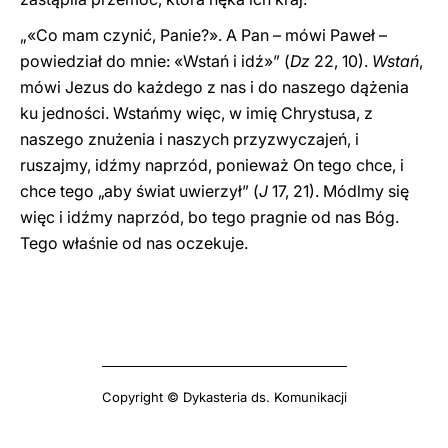
„«Co mam czynić, Panie?». A Pan – mówi Paweł –
powiedział do mnie: «Wstań i idź»” (
Dz
22, 10).
Wstań
,
mówi Jezus do każdego z nas i do naszego dążenia
ku jedności. Wstańmy więc, w imię Chrystusa, z
naszego znużenia i naszych przyzwyczajeń, i
ruszajmy, idźmy naprzód, ponieważ On tego chce, i
chce tego „aby świat uwierzył” (
J
17, 21). Módlmy się
więc i idźmy naprzód, bo tego pragnie od nas Bóg.
Tego właśnie od nas oczekuje.
Copyright © Dykasteria ds. Komunikacji