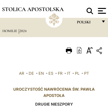
STOLICA APOSTOLSKA
POLSKI
HOMILIE
2024
FRANÇAIS
ENGLISH
ITALIANO
PORTUGUÊS
ESPAÑOL
AR
-
DE
-
EN
-
ES
-
FR
-
IT
-
PL
-
PT
DEUTSCH
POLSKI
UROCZYSTOŚĆ NAWRÓCENIA ŚW. PAWŁA
APOSTOŁA
العربيّة
DRUGIE NIESZPORY
中文