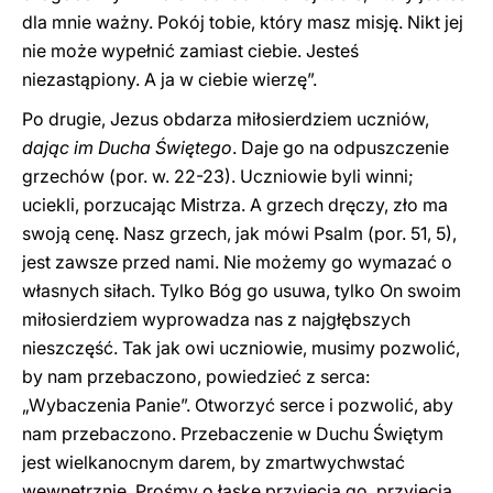
dla mnie ważny. Pokój tobie, który masz misję. Nikt jej
nie może wypełnić zamiast ciebie. Jesteś
niezastąpiony. A ja w ciebie wierzę”.
Po drugie, Jezus obdarza miłosierdziem uczniów,
dając im Ducha Świętego
. Daje go na odpuszczenie
grzechów (por. w. 22-23). Uczniowie byli winni;
uciekli, porzucając Mistrza. A grzech dręczy, zło ma
swoją cenę. Nasz grzech, jak mówi Psalm (por. 51, 5),
jest zawsze przed nami. Nie możemy go wymazać o
własnych siłach. Tylko Bóg go usuwa, tylko On swoim
miłosierdziem wyprowadza nas z najgłębszych
nieszczęść. Tak jak owi uczniowie, musimy pozwolić,
by nam przebaczono, powiedzieć z serca:
„Wybaczenia Panie”. Otworzyć serce i pozwolić, aby
nam przebaczono. Przebaczenie w Duchu Świętym
jest wielkanocnym darem, by zmartwychwstać
wewnętrznie. Prośmy o łaskę przyjęcia go, przyjęcia