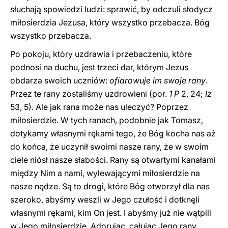
słuchają spowiedzi ludzi: sprawić, by odczuli słodycz
miłosierdzia Jezusa, który wszystko przebacza. Bóg
wszystko przebacza.
Po pokoju, który uzdrawia i przebaczeniu, które
podnosi na duchu, jest trzeci dar, którym Jezus
obdarza swoich uczniów:
ofiarowuje im swoje rany
.
Przez te rany zostaliśmy uzdrowieni (por.
1 P
2, 24;
Iz
53, 5). Ale jak rana może nas uleczyć? Poprzez
miłosierdzie. W tych ranach, podobnie jak Tomasz,
dotykamy własnymi rękami tego, że Bóg kocha nas aż
do końca, że uczynił swoimi nasze rany, że w swoim
ciele niósł nasze słabości. Rany są otwartymi kanałami
między Nim a nami, wylewającymi miłosierdzie na
nasze nędze. Są to drogi, które Bóg otworzył dla nas
szeroko, abyśmy weszli w Jego czułość i dotknęli
własnymi rękami, kim On jest. I abyśmy już nie wątpili
w Jego miłosierdzie. Adorując, całując Jego rany