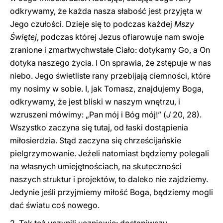
odkrywamy, że każda nasza słabość jest przyjęta w
Jego czułości. Dzieje się to podczas każdej
Mszy
Świętej
, podczas której Jezus ofiarowuje nam swoje
zranione i zmartwychwstałe Ciało: dotykamy Go, a On
dotyka naszego życia. I On sprawia, że zstępuje w nas
niebo. Jego świetliste rany przebijają ciemności, które
my nosimy w sobie. I, jak Tomasz, znajdujemy Boga,
odkrywamy, że jest bliski w naszym wnętrzu, i
wzruszeni mówimy: „Pan mój i Bóg mój!” (
J
20, 28).
Wszystko zaczyna się tutaj, od łaski dostąpienia
miłosierdzia. Stąd zaczyna się chrześcijańskie
pielgrzymowanie. Jeżeli natomiast będziemy polegali
na własnych umiejętnościach, na skuteczności
naszych struktur i projektów, to daleko nie zajdziemy.
Jedynie jeśli przyjmiemy miłość Boga, będziemy mogli
dać światu coś nowego.