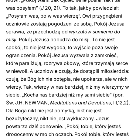
Mówi: „Pokój wam! Jak Ojciec Mnie posłał, tak i Ja
was posyłam” (
J
20, 21). To tak, jakby powiedział:
„Posyłam was, bo w was wierzę”. Owi przygnębieni
uczniowie zostają pogodzeni ze sobą. Pokój Jezusa
sprawia, że przechodzą od
wyrzutów sumienia do
misji
. Pokój Jezusa pobudza do misji. To nie jest
spokój, to nie jest wygoda, to wyjście poza swoje
ograniczenia. Pokój Jezusa wyzwala z zamknięć,
które paraliżują, rozrywa okowy, które trzymają serce
w niewoli. A uczniowie czują, że dostąpili miłosierdzia:
czują, że Bóg ich nie potępia, nie upokarza, ale w nich
wierzy. Tak, wierzy w nas bardziej, niż my wierzymy w
siebie. „Kocha nas bardziej niż my sami siebie” (por.
Św. J.H. NEWMAN,
Meditations and Devotions
, III,12,2).
Dla Boga nikt nie jest pomyłką, nikt nie jest
bezużyteczny, nikt nie jest wykluczony. Jezus
powtarza dziś ponownie: „Pokój tobie, który jesteś
drogocenny w moich oczach. Pokój tobie, który jesteś