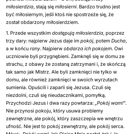
miłosierdzia
, stają się
miłosierni
. Bardzo trudno jest
być miłosiernym, jeśli ktoś nie spostrzeże się, że
został obdarzony miłosierdziem.
1. Przede wszystkim
dostępują miłosierdzia
, poprzez
trzy dary: najpierw Jezus daje im
pokój
, potem
Ducha
,
a w końcu
rany
. Najpierw
obdarza ich pokojem
. Owi
uczniowie byli przygnębieni. Zamknęli się w domu ze
strachu, z obawy że zostaną zatrzymani i, że skończą
tak samo jak Mistrz. Ale byli zamknięci nie tylko w
domu, ale również zamknięci w swoich wyrzutach
sumienia. Opuścili i zaparli się Jezusa. Czuli się
niezdolni, czuli się nieudacznikami, pomyłką.
Przychodzi Jezus i dwa razy powtarza:
„Pokój wam!”
.
Nie przynosi pokoju, który usuwa problemy
zewnętrzne, ale pokój, który zaszczepia we wnętrzu
ufność. Nie jest to pokój zewnętrzny, ale pokój serca.