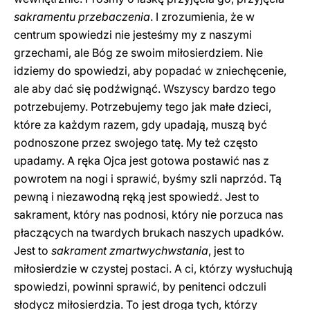
sakramentu przebaczenia
. I zrozumienia, że w
centrum spowiedzi nie jesteśmy my z naszymi
grzechami, ale Bóg ze swoim miłosierdziem. Nie
idziemy do spowiedzi, aby popadać w zniechęcenie,
ale aby dać się podźwignąć. Wszyscy bardzo tego
potrzebujemy. Potrzebujemy tego jak małe dzieci,
które za każdym razem, gdy upadają, muszą być
podnoszone przez swojego tatę. My też często
upadamy. A ręka Ojca jest gotowa postawić nas z
powrotem na nogi i sprawić, byśmy szli naprzód. Tą
pewną i niezawodną ręką jest spowiedź. Jest to
sakrament, który nas podnosi, który nie porzuca nas
płaczących na twardych brukach naszych upadków.
Jest to
sakrament zmartwychwstania
, jest to
miłosierdzie w czystej postaci. A ci, którzy wysłuchują
spowiedzi, powinni sprawić, by penitenci odczuli
słodycz miłosierdzia. To jest droga tych, którzy