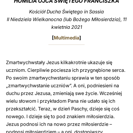
HOMILIA OJCA ŚWIĘTEGO FRANCISZKA
LATINE
Kościół Ducha Świętego in Sassia
II Niedziela Wielkanocna (lub Bożego Miłosierdzia), 11
kwietnia 2021
[
Multimedia
]
Zmartwychwstały Jezus kilkakrotnie ukazuje się
uczniom. Cierpliwie pociesza ich przygnębione serca.
Po swoim zmartwychwstaniu sprawia w ten sposób
„zmartwychwstanie uczniów”. A oni, podniesieni na
duchu przez Jezusa, zmieniają swe życie. Wcześniej
wielu słowom i przykładom Pana nie udało się ich
przekształcić. Teraz, w dzień Paschy, dzieje się coś
nowego. I dzieje się to pod znakiem miłosierdzia.
Jezus podnosi ich na nowo przez miłosierdzie –
podnosi miłosierdziem – a oni,
dostąpiwszy