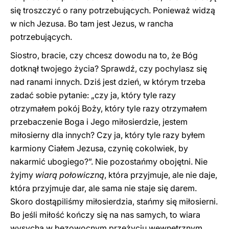
się troszczyć o rany potrzebujących. Ponieważ widzą
w nich Jezusa. Bo tam jest Jezus, w rancha
potrzebujących.
Siostro, bracie, czy chcesz dowodu na to, że Bóg
dotknął twojego życia? Sprawdź, czy pochylasz się
nad ranami innych. Dziś jest dzień, w którym trzeba
zadać sobie pytanie: „czy ja, który tyle razy
otrzymałem pokój Boży, który tyle razy otrzymałem
przebaczenie Boga i Jego miłosierdzie, jestem
miłosierny dla innych? Czy ja, który tyle razy byłem
karmiony Ciałem Jezusa, czynię cokolwiek, by
nakarmić ubogiego?”. Nie pozostańmy obojętni. Nie
żyjmy
wiarą połowiczną
, która przyjmuje, ale nie daje,
która przyjmuje dar, ale sama nie staje się darem.
Skoro dostąpiliśmy miłosierdzia, stańmy się miłosierni.
Bo jeśli miłość kończy się na nas samych, to wiara
wysycha w bezowocnym przeżyciu wewnętrznym.