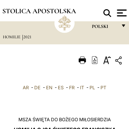
STOLICA APOSTOLSKA
POLSKI
HOMILIE
2021
FRANÇAIS
ENGLISH
ITALIANO
PORTUGUÊS
ESPAÑOL
AR
-
DE
-
EN
-
ES
-
FR
-
IT
-
PL
-
PT
DEUTSCH
POLSKI
العربيّة
MSZA ŚWIĘTA DO BOŻEGO MIŁOSIERDZIA
中文