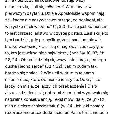
2. Tak też uczynili uczniowie: dostąpiwszy
miłosierdzia, stali się
miłosierni
. Widzimy to w
pierwszym czytaniu. Dzieje Apostolskie wspominają,
że „żaden nie nazywał swoim tego, co posiadał, ale
wszystko mieli wspólne” (4, 32). To nie jest komunizm,
to jest chrześcijaństwo w czystej postaci. Zaskakuje to
tym bardziej, gdy pomyślimy, że ci sami uczniowie
krótko wcześniej kłócili się o nagrody i zaszczyty, o
to, kto jest wśród nich największy (por.
Mk
10, 37;
Łk
22, 24). Obecnie dzielą się wszystkim, mają „jednego
ducha i jedno serce” (
Dz
4,32). Jakim cudem tak
bardzo się zmienili? Widzieli w drugim to samo
miłosierdzie, które odmieniło ich życie. Odkryli, że
łączy ich misja, że łączy ich przebaczenie i Ciało
Jezusa: dzielenie się dobrami ziemskimi wydawało się
naturalną konsekwencją. Tekst mówi dalej, że „nikt z
nich nie cierpiał niedostatku” (w. 34). Ich lęki zostały
rozproszone przez dotknięcie ran Pana; teraz nie boją