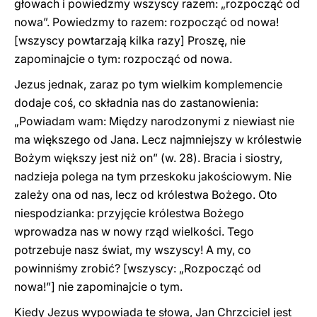
głowach i powiedzmy wszyscy razem: „rozpocząć od
nowa”. Powiedzmy to razem: rozpocząć od nowa!
[wszyscy powtarzają kilka razy] Proszę, nie
zapominajcie o tym: rozpocząć od nowa.
Jezus jednak, zaraz po tym wielkim komplemencie
dodaje coś, co składnia nas do zastanowienia:
„Powiadam wam: Między narodzonymi z niewiast nie
ma większego od Jana. Lecz najmniejszy w królestwie
Bożym większy jest niż on” (w. 28). Bracia i siostry,
nadzieja polega na tym przeskoku jakościowym. Nie
zależy ona od nas, lecz od królestwa Bożego. Oto
niespodzianka: przyjęcie królestwa Bożego
wprowadza nas w nowy rząd wielkości. Tego
potrzebuje nasz świat, my wszyscy! A my, co
powinniśmy zrobić? [wszyscy: „Rozpocząć od
nowa!”] nie zapominajcie o tym.
Kiedy Jezus wypowiada te słowa, Jan Chrzciciel jest