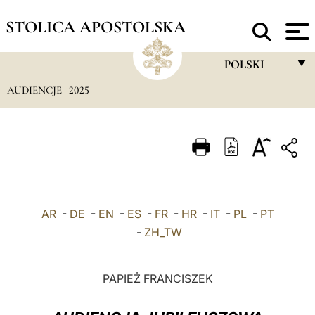
STOLICA APOSTOLSKA
POLSKI
AUDIENCJE
2025
FRANÇAIS
ENGLISH
ITALIANO
PORTUGUÊS
ESPAÑOL
AR
-
DE
-
EN
-
ES
-
FR
-
HR
-
IT
-
PL
-
PT
DEUTSCH
-
ZH_TW
POLSKI
PAPIEŻ FRANCISZEK
العربيّة
中文