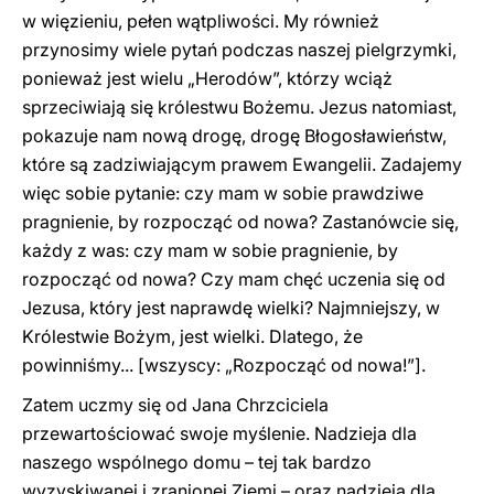
w więzieniu, pełen wątpliwości. My również
przynosimy wiele pytań podczas naszej pielgrzymki,
ponieważ jest wielu „Herodów”, którzy wciąż
sprzeciwiają się królestwu Bożemu. Jezus natomiast,
pokazuje nam nową drogę, drogę Błogosławieństw,
które są zadziwiającym prawem Ewangelii. Zadajemy
więc sobie pytanie: czy mam w sobie prawdziwe
pragnienie, by rozpocząć od nowa? Zastanówcie się,
każdy z was: czy mam w sobie pragnienie, by
rozpocząć od nowa? Czy mam chęć uczenia się od
Jezusa, który jest naprawdę wielki? Najmniejszy, w
Królestwie Bożym, jest wielki. Dlatego, że
powinniśmy... [wszyscy: „Rozpocząć od nowa!”].
Zatem uczmy się od Jana Chrzciciela
przewartościować swoje myślenie. Nadzieja dla
naszego wspólnego domu – tej tak bardzo
wyzyskiwanej i zranionej Ziemi – oraz nadzieja dla