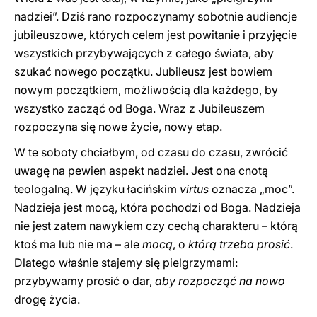
nadziei”. Dziś rano rozpoczynamy sobotnie audiencje
jubileuszowe, których celem jest powitanie i przyjęcie
wszystkich przybywających z całego świata, aby
szukać nowego początku. Jubileusz jest bowiem
nowym początkiem, możliwością dla każdego, by
wszystko zacząć od Boga. Wraz z Jubileuszem
rozpoczyna się nowe życie, nowy etap.
W te soboty chciałbym, od czasu do czasu, zwrócić
uwagę na pewien aspekt nadziei. Jest ona cnotą
teologalną. W języku łacińskim
virtus
oznacza „moc”.
Nadzieja jest mocą, która pochodzi od Boga. Nadzieja
nie jest zatem nawykiem czy cechą charakteru – którą
ktoś ma lub nie ma – ale
mocą
, o
którą trzeba prosić
.
Dlatego właśnie stajemy się pielgrzymami:
przybywamy prosić o dar,
aby rozpocząć na nowo
drogę życia.