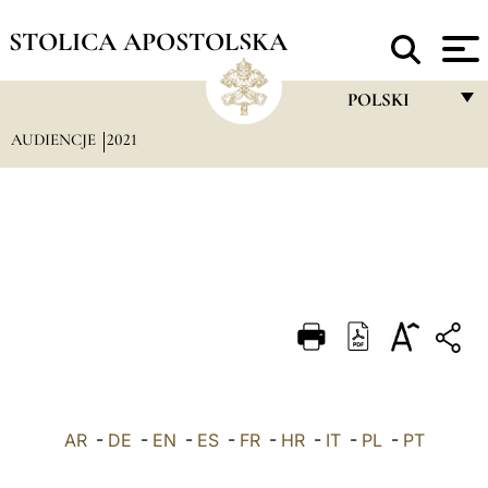
STOLICA APOSTOLSKA
POLSKI
AUDIENCJE
2021
FRANÇAIS
ENGLISH
ITALIANO
PORTUGUÊS
ESPAÑOL
DEUTSCH
POLSKI
AR
-
DE
-
EN
-
ES
-
FR
-
HR
-
IT
-
العربيّة
PL
-
PT
中文