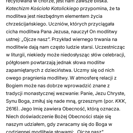
recytowana w chórze, jest nam zawsze bliska.
Katechizm Kościoła Katolickiego
przypomina, że ta
modlitwa jest niezbędnym elementem życia
chrześcijańskiego. Uczniów, których przyciągała
cicha modlitwa Pana Jezusa, nauczył On modlitwy
ustnej: „Ojcze nasz”. Przykład wiernego trwania na
modlitwie dają nam często ludzie starsi. Uczestnicząc
w liturgii, niekiedy może niedosłysząc słów celebracji,
półgłosem powtarzają jednak słowa modlitw
zapamiętanych z dzieciństwa. Uczmy się od nich
owego pragnienia modlitwy. W atmosferę relacji z
Bogiem może nas dobrze wprowadzić znane z
tradycji monastycznej wezwanie: Panie, Jezu Chryste,
Synu Boga, zmiłuj się nade mną, grzesznym (por.
KKK
,
2616). Jego Imię zawiera Obecność, którą oznacza.
Niech doświadczenie Bożej Obecności staje się
naszym udziałem, gdy zwracamy się do Boga w
codziennej modlitwie słowami: „Ojcze nasz”.