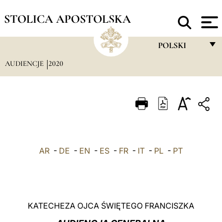
STOLICA APOSTOLSKA
POLSKI
AUDIENCJE
2020
FRANÇAIS
ENGLISH
ITALIANO
PORTUGUÊS
ESPAÑOL
AR
-
DE
-
EN
-
ES
-
FR
-
IT
-
PL
-
PT
DEUTSCH
POLSKI
العربيّة
KATECHEZA OJCA ŚWIĘTEGO FRANCISZKA
中文