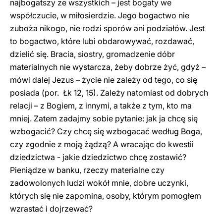
najbogatszy ze wszystkich – jest bogaty we
współczucie, w miłosierdzie. Jego bogactwo nie
zuboża nikogo, nie rodzi sporów ani podziałów. Jest
to bogactwo, które lubi obdarowywać, rozdawać,
dzielić się. Bracia, siostry, gromadzenie dóbr
materialnych nie wystarcza, żeby dobrze żyć, gdyż –
mówi dalej Jezus – życie nie zależy od tego, co się
posiada (por. Łk 12, 15). Zależy natomiast od dobrych
relacji – z Bogiem, z innymi, a także z tym, kto ma
mniej. Zatem zadajmy sobie pytanie: jak ja chcę się
wzbogacić? Czy chcę się wzbogacać według Boga,
czy zgodnie z moją żądzą? A wracając do kwestii
dziedzictwa - jakie dziedzictwo chcę zostawić?
Pieniądze w banku, rzeczy materialne czy
zadowolonych ludzi wokół mnie, dobre uczynki,
których się nie zapomina, osoby, którym pomogłem
wzrastać i dojrzewać?