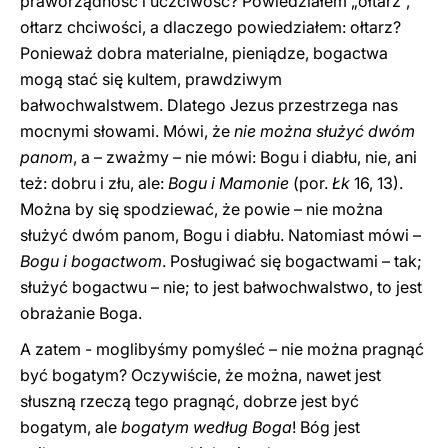
praworządność i uczciwość? Powiedziałem „ołtarz”,
ołtarz chciwości, a dlaczego powiedziałem: ołtarz?
Ponieważ dobra materialne, pieniądze, bogactwa
mogą stać się kultem, prawdziwym
bałwochwalstwem. Dlatego Jezus przestrzega nas
mocnymi słowami. Mówi, że
nie można służyć dwóm
panom
, a – zważmy – nie mówi: Bogu i diabłu, nie, ani
też: dobru i złu, ale:
Bogu i Mamonie
(por.
Łk
16, 13).
Można by się spodziewać, że powie – nie można
służyć dwóm panom, Bogu i diabłu. Natomiast mówi –
Bogu i bogactwom
. Posługiwać się bogactwami – tak;
służyć bogactwu – nie; to jest bałwochwalstwo, to jest
obrażanie Boga.
A zatem - moglibyśmy pomyśleć – nie można pragnąć
być bogatym? Oczywiście, że można, nawet jest
słuszną rzeczą tego pragnąć, dobrze jest być
bogatym, ale
bogatym według Boga
! Bóg jest