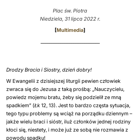
Plac św. Piotra
LATINE
Niedziela, 31 lipca 2022 r.
[
Multimedia
]
___________________________
Drodzy Bracia i Siostry, dzień dobry!
W Ewangelii z dzisiejszej liturgii pewien człowiek
zwraca się do Jezusa z taką prośbą: „Nauczycielu,
powiedz mojemu bratu, żeby się podzielił ze mną
spadkiem” (
Łk
12, 13). Jest to bardzo częsta sytuacja,
tego typu problemy są wciąż na porządku dziennym –
jakże wielu braci i sióstr, iluż członków jednej rodziny
kłoci się, niestety, i może już ze sobą nie rozmawia z
powodu spadku!