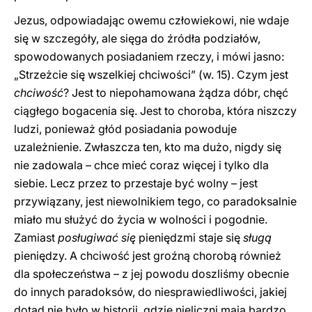
Jezus, odpowiadając owemu człowiekowi, nie wdaje
się w szczegóły, ale sięga do źródła podziałów,
spowodowanych posiadaniem rzeczy, i mówi jasno:
„Strzeżcie się wszelkiej chciwości” (w. 15). Czym jest
chciwość
? Jest to niepohamowana żądza dóbr, chęć
ciągłego bogacenia się. Jest to choroba, która niszczy
ludzi, ponieważ głód posiadania powoduje
uzależnienie. Zwłaszcza ten, kto ma dużo, nigdy się
nie zadowala – chce mieć coraz więcej i tylko dla
siebie. Lecz przez to przestaje być wolny – jest
przywiązany, jest niewolnikiem tego, co paradoksalnie
miało mu służyć do życia w wolności i pogodnie.
Zamiast
posługiwać
się
pieniędzmi staje się
sługą
pieniędzy. A chciwość jest groźną chorobą również
dla społeczeństwa – z jej powodu doszliśmy obecnie
do innych paradoksów, do niesprawiedliwości, jakiej
dotąd nie było w historii, gdzie nieliczni mają bardzo