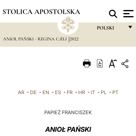
STOLICA APOSTOLSKA
POLSKI
ANIOŁ PAŃSKI - REGINA CÆLI
2022
FRANÇAIS
ENGLISH
ITALIANO
PORTUGUÊS
ESPAÑOL
AR
-
DE
-
EN
-
ES
-
FR
-
HR
-
IT
-
PL
-
PT
DEUTSCH
POLSKI
PAPIEŻ FRANCISZEK
العربيّة
ANIOŁ PAŃSKI
中文