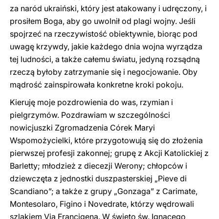
za naród ukraiński, który jest atakowany i udręczony, i
prosiłem Boga, aby go uwolnił od plagi wojny. Jeśli
spojrzeć na rzeczywistość obiektywnie, biorąc pod
uwagę krzywdy, jakie każdego dnia wojna wyrządza
tej ludności, a także całemu światu, jedyną rozsądną
rzeczą byłoby zatrzymanie się i negocjowanie. Oby
mądrość zainspirowała konkretne kroki pokoju.
Kieruję moje pozdrowienia do was, rzymian i
pielgrzymów. Pozdrawiam w szczególności
nowicjuszki Zgromadzenia Córek Maryi
Wspomożycielki, które przygotowują się do złożenia
pierwszej profesji zakonnej; grupę z Akcji Katolickiej z
Barletty; młodzież z diecezji Werony; chłopców i
dziewczęta z jednostki duszpasterskiej „Pieve di
Scandiano”; a także z grupy „Gonzaga” z Carimate,
Montesolaro, Figino i Novedrate, którzy wędrowali
szlakiem Via Francigena. W święto św. Ignacego