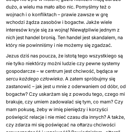
dużo, a wielu ma mało albo nic. Pomyślmy też o
wojnach i o konfliktach – prawie zawsze w grę
wchodzi żądza zasobów i bogactw. Jakże wiele
interesów kryje się za wojną! Niewątpliwie jednym z
nich jest handel bronią. Ten handel jest skandalem, na
który nie powinniśmy i nie możemy się zgadzać.
Jezus dziś nas poucza, że istotą tego wszystkiego są
nie tylko niektórzy możni ludzie czy pewne systemy
gospodarcze – w centrum jest chciwość, będąca
w
sercu każdego człowieka
. A zatem spróbujmy się
zastanowić – jak jest u mnie z oderwaniem od dóbr, od
bogactw? Czy uskarżam się z powodu tego, czego mi
brakuje, czy umiem zadowalać się tym, co mam? Czy
mam pokusę, żeby w imię pieniędzy i korzyści
poświęcić relacje i nie mieć czasu dla innych? A także,
czy zdarza mi się poświęcać na ołtarzu chciwości