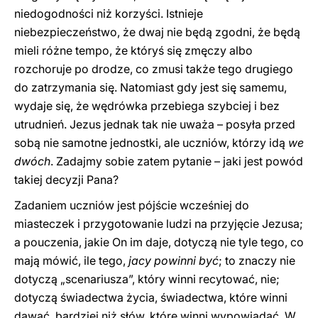
niedogodności niż korzyści. Istnieje
niebezpieczeństwo, że dwaj nie będą zgodni, że będą
mieli różne tempo, że któryś się zmęczy albo
rozchoruje po drodze, co zmusi także tego drugiego
do zatrzymania się. Natomiast gdy jest się samemu,
wydaje się, że wędrówka przebiega szybciej i bez
utrudnień. Jezus jednak tak nie uważa – posyła przed
sobą nie samotne jednostki, ale uczniów, którzy idą
we
dwóch
. Zadajmy sobie zatem pytanie – jaki jest powód
takiej decyzji Pana?
Zadaniem uczniów jest pójście wcześniej do
miasteczek i przygotowanie ludzi na przyjęcie Jezusa;
a pouczenia, jakie On im daje, dotyczą nie tyle tego, co
mają mówić, ile tego,
jacy powinni być
; to znaczy nie
dotyczą „scenariusza”, który winni recytować, nie;
dotyczą świadectwa życia, świadectwa, które winni
dawać, bardziej niż słów, które winni wypowiadać. W