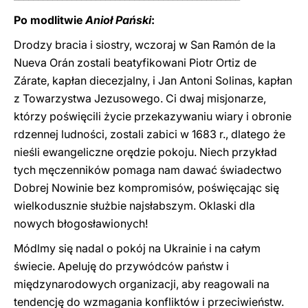
Po modlitwie
Anioł Pański
:
Drodzy bracia i siostry, wczoraj w San Ramón de la
Nueva Orán zostali beatyfikowani Piotr Ortiz de
Zárate, kapłan diecezjalny, i Jan Antoni Solinas, kapłan
z Towarzystwa Jezusowego. Ci dwaj misjonarze,
którzy poświęcili życie przekazywaniu wiary i obronie
rdzennej ludności, zostali zabici w 1683 r., dlatego że
nieśli ewangeliczne orędzie pokoju. Niech przykład
tych męczenników pomaga nam dawać świadectwo
Dobrej Nowinie bez kompromisów, poświęcając się
wielkodusznie służbie najsłabszym. Oklaski dla
nowych błogosławionych!
Módlmy się nadal o pokój na Ukrainie i na całym
świecie. Apeluję do przywódców państw i
międzynarodowych organizacji, aby reagowali na
tendencję do wzmagania konfliktów i przeciwieństw.