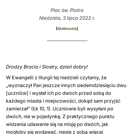
Plac św. Piotra
LATINE
Niedziela, 3 lipca 2022 r.
[
Multimedia
]
___________________________
Drodzy Bracia i Siostry, dzień dobry!
W Ewangelii z liturgii tej niedzieli czytamy, że
„wyznaczył Pan jeszcze innych siedemdziesięciu dwu
[uczniów] i wysłał ich po dwóch przed sobą do
każdego miasta i miejscowości, dokąd sam przyjść
zamierzał” (Łk 10, 1). Uczniowie byli wysyłani
po
dwóch
, nie w pojedynkę. Z praktycznego punktu
widzenia udawanie się na misję po dwóch, jak
mogłoby się wydawać, niesie z sobą więcej