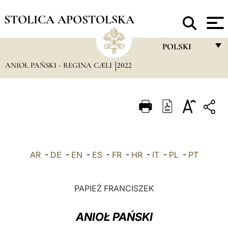
STOLICA APOSTOLSKA
POLSKI
ANIOŁ PAŃSKI - REGINA CÆLI
2022
FRANÇAIS
ENGLISH
ITALIANO
PORTUGUÊS
ESPAÑOL
AR
-
DE
-
EN
-
ES
-
FR
-
HR
-
IT
-
PL
-
PT
DEUTSCH
POLSKI
PAPIEŻ FRANCISZEK
العربيّة
ANIOŁ PAŃSKI
中文