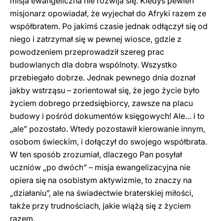
misja ewangeliczna nie rozwija się. Kiedyś pewien
misjonarz opowiadał, że wyjechał do Afryki razem ze
współbratem. Po jakimś czasie jednak odłączył się od
niego i zatrzymał się w pewnej wiosce, gdzie z
powodzeniem przeprowadził szereg prac
budowlanych dla dobra wspólnoty. Wszystko
przebiegało dobrze. Jednak pewnego dnia doznał
jakby wstrząsu – zorientował się, że jego życie było
życiem dobrego przedsiębiorcy, zawsze na placu
budowy i pośród dokumentów księgowych! Ale… i to
„ale” pozostało. Wtedy pozostawił kierowanie innym,
osobom świeckim, i dołączył do swojego współbrata.
W ten sposób zrozumiał, dlaczego Pan posyłał
uczniów „po dwóch” – misja ewangelizacyjna nie
opiera się na osobistym aktywizmie, to znaczy na
„działaniu”, ale na świadectwie braterskiej miłości,
także przy trudnościach, jakie wiążą się z życiem
razem.