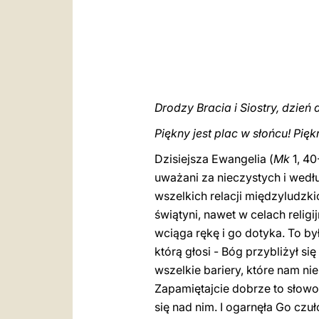
Drodzy Bracia i Siostry, dzień 
Piękny jest plac w słońcu! Pięk
Dzisiejsza Ewangelia (
Mk
1, 40
uważani za nieczystych i wed
wszelkich relacji międzyludzkic
świątyni, nawet w celach relig
wciąga rękę i go dotyka. To b
którą głosi - Bóg przybliżył si
wszelkie bariery, które nam nie
Zapamiętajcie dobrze to słowo
się nad nim. I ogarnęła Go czuł