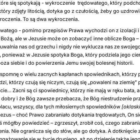
óre się spotykają - wykroczenie trędowatego, który podcho
który zdjęty litością, dotyka go z czułością, żeby go uzdrowi
roczenia. To są dwa wykroczenia.
owatego - pomimo przepisów Prawa wychodzi on z izolacji 
Bożą, ale w Jezusie może on zobaczyć inne oblicze Boga – n
y uwalnia nas od grzechu i nigdy nie wyklucza nas ze swojeg
i, ponieważ w Jezusie spotyka Boga, który podziela jego cie
oza siebie i do powierzenia Jemu swojej bolesnej historii.
spomnę o wielu zacnych kapłanach spowiednikach, którzy p
udzi, którzy czują się niczym, czują się „powaleni na ziemi
ie… Zacni są ci spowiednicy, którzy nie mają w ręku bata, a
t dobry i że Bóg zawsze przebacza, że Bóg niestrudzenie p
a placu, wszyscy, dla tych miłosiernych spowiedników
[oklaski
ezus – choć Prawo zabraniało dotykania trędowatych, On si
ś mógłby powiedzieć – zgrzeszył, zrobił coś, czego zabrani
ia. Nie ogranicza się do słów, ale go dotyka. A dotknięcie
angażowanie się w życie drugiego, aż po dzielenie także jego