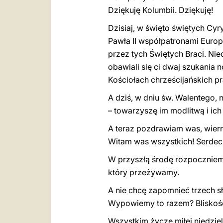
Dziękuję Kolumbii. Dziękuję!
Dzisiaj, w święto świętych Cy
Pawła II współpatronami Euro
przez tych Świętych Braci. N
obawiali się ci dwaj szukania
Kościołach chrześcijańskich p
A dziś, w dniu św. Walentego
– towarzyszę im modlitwą i ich
A teraz pozdrawiam was, wiern
Witam was wszystkich! Serdec
W przyszłą środę rozpoczniemy 
który przeżywamy.
A nie chcę zapomnieć trzech sł
Wypowiemy to razem? Bliskość,
Wszystkim życzę miłej niedziel