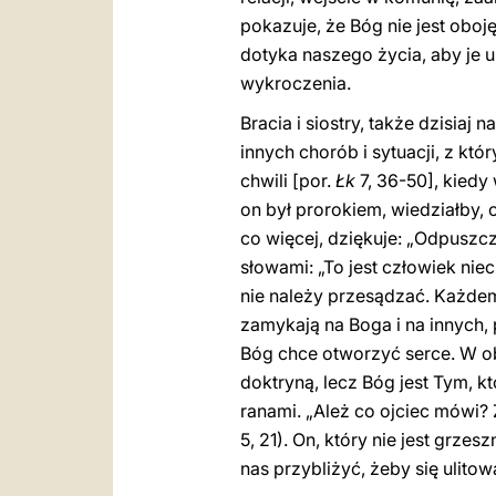
pokazuje, że Bóg nie jest oboj
dotyka naszego życia, aby je u
wykroczenia.
Bracia i siostry, także dzisiaj
innych chorób i sytuacji, z któ
chwili [por.
Łk
7, 36-50], kiedy
on był prorokiem, wiedziałby, c
co więcej, dziękuje: „Odpuszcz
słowami: „To jest człowiek niec
nie należy przesądzać. Każdem
zamykają na Boga i na innych
Bóg chce otworzyć serce. W obl
doktryną, lecz Bóg jest Tym, k
ranami. „Ależ co ojciec mówi? Ż
5, 21). On, który nie jest grzes
nas przybliżyć, żeby się ulitow