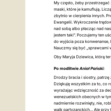
My często, żeby przestrzegać 
maski, które je kamuflują. Li
zbytnio w cierpienia innych. P
Ewangelii. Wykroczenie trędowa
nad sobą albo płacząc nad nasz
jestem taki”. Poczujemy ten uśc
do wyjścia poza konwenanse, k
Nauczmy się być „sprawcami wy
Oby Maryja Dziewica, którą t
Po modlitwie
Anioł Pański:
Drodzy bracia i siostry, patr
Dziękuję wszystkim za to, co 
wyrażając wdzięczność za dec
wenezuelskich obecnych w tym k
nadmiernie rozwinięty, nie, rob
walk partyzanckich… Ale przy 