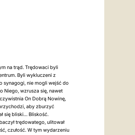
العربيّة
中文
LATINE
m na trąd. Trędowaci byli
ntrum. Byli wykluczeni z
do synagogi, nie mogli wejść do
do Niego, wzrusza się, nawet
eczywistnia On Dobrą Nowinę,
i przychodzi, aby zburzyć
ł się bliski… Bliskość.
baczył trędowatego, ulitował
itość, czułość. W tym wydarzeniu