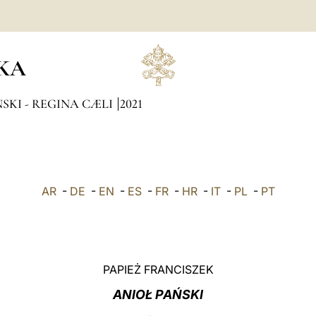
KA
SKI - REGINA CÆLI
2021
AR
-
DE
-
EN
-
ES
-
FR
-
HR
-
IT
-
PL
-
PT
PAPIEŻ FRANCISZEK
ANIOŁ PAŃSKI