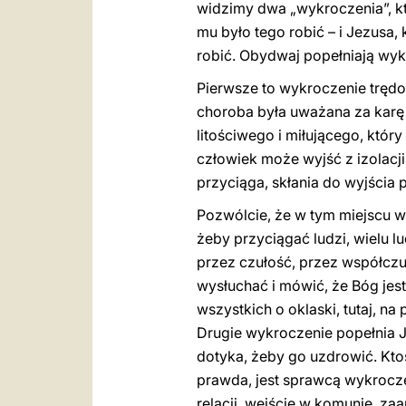
widzimy dwa „wykroczenia”, kt
mu było tego robić – i Jezusa, 
robić. Obydwaj popełniają wyk
Pierwsze to wykroczenie tręd
choroba była uważana za karę 
litościwego i miłującego, któr
człowiek może wyjść z izolacj
przyciąga, skłania do wyjścia p
Pozwólcie, że w tym miejscu w
żeby przyciągać ludzi, wielu l
przez czułość, przez współczuc
wysłuchać i mówić, że Bóg jes
wszystkich o oklaski, tutaj, n
Drugie wykroczenie popełnia J
dotyka, żeby go uzdrowić. Kto
prawda, jest sprawcą wykroczen
relacji, wejście w komunię, za