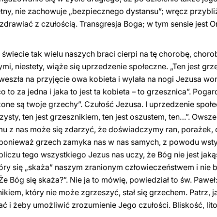
ętny, nie zachowuje „bezpiecznego dystansu”; wręcz przybli
zdrawiać z czułością. Transgresja Boga; w tym sensie jest 
 na świecie tak wielu naszych braci cierpi na tę chorobę, ch
rymi, niestety, wiąże się uprzedzenie społeczne. „Ten jest gr
 weszła na przyjęcie owa kobieta i wylała na nogi Jezusa won
o to za jedna i jaka to jest ta kobieta – to grzesznica”. Pog
one są twoje grzechy”. Czułość Jezusa. I uprzedzenie społe
zysty, ten jest grzesznikiem, ten jest oszustem, ten…”. Owsz
u z nas może się zdarzyć, że doświadczymy ran, porażek, c
, ponieważ grzech zamyka nas w nas samych, z powodu wst
iczu tego wszystkiego Jezus nas uczy, że Bóg nie jest jaką
tóry się „skaża” naszym zranionym człowieczeństwem i nie b
e Bóg się skaża?”. Nie ja to mówię, powiedział to św. Paweł:
znikiem, który nie może zgrzeszyć, stał się grzechem. Patrz, j
ać i żeby umożliwić zrozumienie Jego czułości. Bliskość, lito