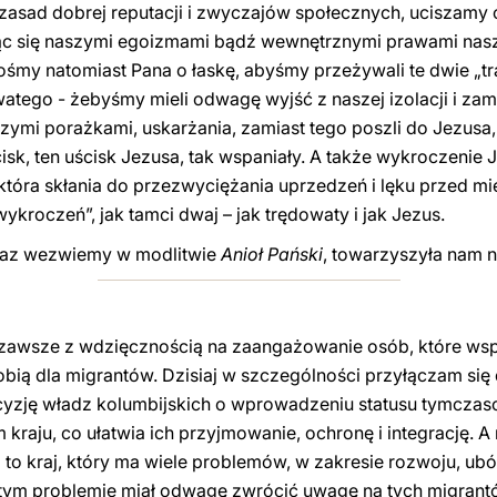
zasad dobrej reputacji i zwyczajów społecznych, uciszamy 
cząc się naszymi egoizmami bądź wewnętrznymi prawami nas
rośmy natomiast Pana o łaskę, abyśmy przeżywali te dwie „tra
tego - żebyśmy mieli odwagę wyjść z naszej izolacji i zamia
ymi porażkami, uskarżania, zamiast tego poszli do Jezusa, t
isk, ten uścisk Jezusa, tak wspaniały. A także wykroczenie J
tóra skłania do przezwyciężania uprzedzeń i lęku przed mie
kroczeń”, jak tamci dwaj – jak trędowaty i jak Jezus.
eraz wezwiemy w modlitwie
Anioł Pański
, towarzyszyła nam n
zę zawsze z wdzięcznością na zaangażowanie osób, które ws
robią dla migrantów. Dzisiaj w szczególności przyłączam się
yzję władz kolumbijskich o wprowadzeniu statusu tymczas
raju, co ułatwia ich przyjmowanie, ochronę i integrację. A r
i to kraj, który ma wiele problemów, w zakresie rozwoju, ubó
tym problemie miał odwagę zwrócić uwagę na tych migrantów