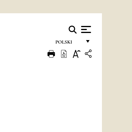
POLSKI
FRANÇAIS
ENGLISH
ITALIANO
PORTUGUÊS
ESPAÑOL
DEUTSCH
POLSKI