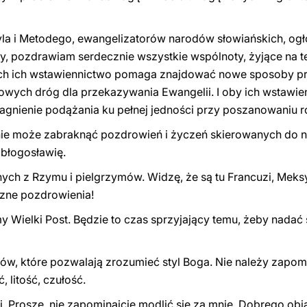
ryla i Metodego, ewangelizatorów narodów słowiańskich, og
py, pozdrawiam serdecznie wszystkie wspólnoty, żyjące na
iech ich wstawiennictwo pomaga znajdować nowe sposoby pr
 nowych dróg dla przekazywania Ewangelii. I oby ich wstaw
ragnienie podążania ku pełnej jedności przy poszanowaniu r
, nie może zabraknąć pozdrowień i życzeń skierowanych do
 błogosławię.
ych z Rzymu i pielgrzymów. Widzę, że są tu Francuzi, Meks
zne pozdrowienia!
Wielki Post. Będzie to czas sprzyjający temu, żeby nadać s
ów, które pozwalają zrozumieć styl Boga. Nie należy zapomin
 litość, czułość.
i. Proszę, nie zapominajcie modlić się za mnie. Dobrego obi