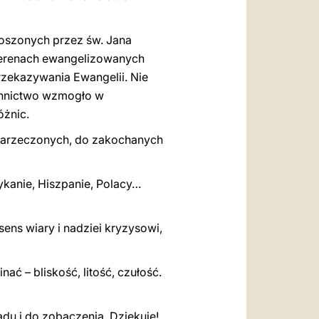
łoszonych przez św. Jana
 terenach ewangelizowanych
zekazywania Ewangelii. Nie
iennictwo wzmogło w
óżnic.
 narzeczonych, do zakochanych
ykanie, Hiszpanie, Polacy…
ens wiary i nadziei kryzysowi,
ać – bliskość, litość, czułość.
adu i do zobaczenia. Dziękuję!