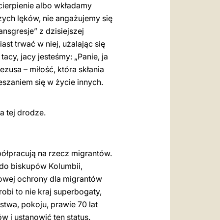
cierpienie albo wkładamy
zych lęków, nie angażujemy się
nsgresje” z dzisiejszej
st trwać w niej, użalając się
acy, jacy jesteśmy: „Panie, ja
ezusa – miłość, która skłania
szaniem się w życie innych.
a tej drodze.
półpracują na rzecz migrantów.
 do biskupów Kolumbii,
owej ochrony dla migrantów
obi to nie kraj superbogaty,
stwa, pokoju, prawie 70 lat
 i ustanowić ten status.