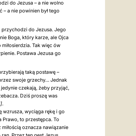
dzi do Jezusa – a nie wolno
ć – a nie powinien był tego
i przychodzi do Jezusa. Jego
ie Boga, który karze, ale Ojca
o miłosierdzia. Tak więc ów
rpienie. Postawa Jezusa go
rzybierają taką postawę –
ę” przez swoje grzechy… Jednak
 jedynie czekają, żeby przyjąć,
rzebacza. Dziś proszę was
]
.
ę wzrusza, wyciąga rękę i go
a Prawo, to przestępca. To
 z miłością oznacza nawiązanie
 ran. Przez ten gest Jezus