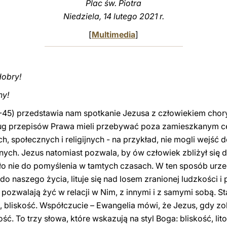
Plac św. Piotra
Niedziela, 14 lutego 2021 r.
[
Multimedia
]
dobry!
ny!
-45) przedstawia nam spotkanie Jezusa z człowiekiem chory
ług przepisów Prawa mieli przebywać poza zamieszkanym ce
h, społecznych i religijnych - na przykład, nie mogli wejść 
ijnych. Jezus natomiast pozwala, by ów człowiek zbliżył się 
yło nie do pomyślenia w tamtych czasach. W ten sposób urz
ę do naszego życia, lituje się nad losem zranionej ludzkości 
 pozwalają żyć w relacji w Nim, z innymi i z samymi sobą. Sta
, bliskość. Współczucie – Ewangelia mówi, że Jezus, gdy zo
ość. To trzy słowa, które wskazują na styl Boga: bliskość, l