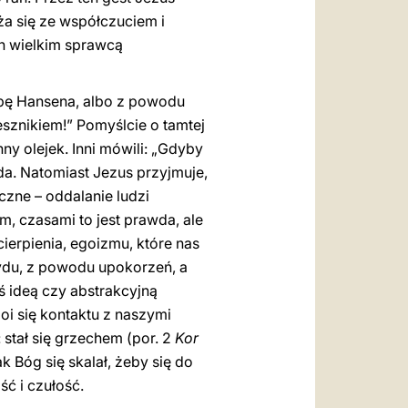
ża się ze współczuciem i
On wielkim sprawcą
orobę Hansena, albo z powodu
zesznikiem!” Pomyślcie o tamtej
ny olejek. Inni mówili: „Gdyby
arda. Natomiast Jezus przyjmuje,
czne – oddalanie ludzi
em, czasami to jest prawda, ale
ierpienia, egoizmu, które nas
ydu, z powodu upokorzeń, a
ś ideą czy abstrakcyjną
oi się kontaktu z naszymi
 stał się grzechem (por. 2
Kor
ak Bóg się skalał, żeby się do
ść i czułość.