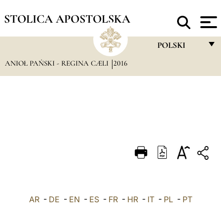
STOLICA APOSTOLSKA
POLSKI
ANIOŁ PAŃSKI - REGINA CÆLI
2016
FRANÇAIS
ENGLISH
ITALIANO
PORTUGUÊS
ESPAÑOL
DEUTSCH
POLSKI
AR
-
DE
-
EN
-
ES
-
FR
-
HR
-
IT
-
العربيّة
PL
-
PT
中文