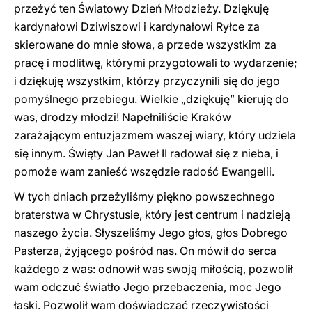
przeżyć ten Światowy Dzień Młodzieży. Dziękuję
kardynałowi Dziwiszowi i kardynałowi Ryłce za
skierowane do mnie słowa, a przede wszystkim za
pracę i modlitwę, którymi przygotowali to wydarzenie;
i dziękuję wszystkim, którzy przyczynili się do jego
pomyślnego przebiegu. Wielkie „dziękuję” kieruję do
was, drodzy młodzi! Napełniliście Kraków
zarażającym entuzjazmem waszej wiary, który udziela
się innym. Święty Jan Paweł II radował się z nieba, i
pomoże wam zanieść wszędzie radość Ewangelii.
W tych dniach przeżyliśmy piękno powszechnego
braterstwa w Chrystusie, który jest centrum i nadzieją
naszego życia. Słyszeliśmy Jego głos, głos Dobrego
Pasterza, żyjącego pośród nas. On mówił do serca
każdego z was: odnowił was swoją miłością, pozwolił
wam odczuć światło Jego przebaczenia, moc Jego
łaski. Pozwolił wam doświadczać rzeczywistości