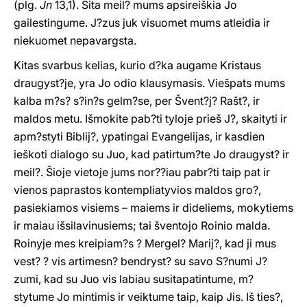
(plg.
Jn
13,1). Šita meil? mums apsireiškia Jo
gailestingume. J?zus juk visuomet mums atleidia ir
niekuomet nepavargsta.
Kitas svarbus kelias, kurio d?ka augame Kristaus
draugyst?je, yra Jo odio klausymasis. Viešpats mums
kalba m?s? s?in?s gelm?se, per Švent?j? Rašt?, ir
maldos metu. Išmokite pab?ti tyloje prieš J?, skaityti ir
apm?styti Biblij?, ypatingai Evangelijas, ir kasdien
ieškoti dialogo su Juo, kad patirtum?te Jo draugyst? ir
meil?. Šioje vietoje jums nor??iau pabr?ti taip pat ir
vienos paprastos kontempliatyvios maldos gro?,
pasiekiamos visiems – maiems ir dideliems, mokytiems
ir maiau išsilavinusiems; tai šventojo Roinio malda.
Roinyje mes kreipiam?s ? Mergel? Marij?, kad ji mus
vest? ? vis artimesn? bendryst? su savo S?numi J?
zumi, kad su Juo vis labiau susitapatintume, m?
stytume Jo mintimis ir veiktume taip, kaip Jis. Iš ties?,