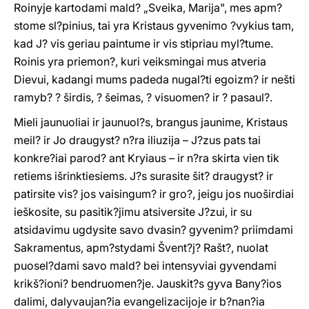
Roinyje kartodami mald? „Sveika, Marija", mes apm?
stome sl?pinius, tai yra Kristaus gyvenimo ?vykius tam,
kad J? vis geriau paintume ir vis stipriau myl?tume.
Roinis yra priemon?, kuri veiksmingai mus atveria
Dievui, kadangi mums padeda nugal?ti egoizm? ir nešti
ramyb? ? širdis, ? šeimas, ? visuomen? ir ? pasaul?.
Mieli jaunuoliai ir jaunuol?s, brangus jaunime, Kristaus
meil? ir Jo draugyst? n?ra iliuzija – J?zus pats tai
konkre?iai parod? ant Kryiaus – ir n?ra skirta vien tik
retiems išrinktiesiems. J?s surasite šit? draugyst? ir
patirsite vis? jos vaisingum? ir gro?, jeigu jos nuoširdiai
ieškosite, su pasitik?jimu atsiversite J?zui, ir su
atsidavimu ugdysite savo dvasin? gyvenim? priimdami
Sakramentus, apm?stydami Švent?j? Rašt?, nuolat
puosel?dami savo mald? bei intensyviai gyvendami
krikš?ioni? bendruomen?je. Jauskit?s gyva Bany?ios
dalimi, dalyvaujan?ia evangelizacijoje ir b?nan?ia