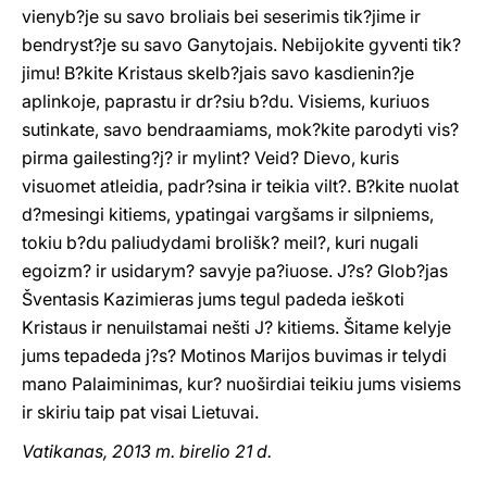
vienyb?je su savo broliais bei seserimis tik?jime ir
bendryst?je su savo Ganytojais. Nebijokite gyventi tik?
jimu! B?kite Kristaus skelb?jais savo kasdienin?je
aplinkoje, paprastu ir dr?siu b?du. Visiems, kuriuos
sutinkate, savo bendraamiams, mok?kite parodyti vis?
pirma gailesting?j? ir mylint? Veid? Dievo, kuris
visuomet atleidia, padr?sina ir teikia vilt?. B?kite nuolat
d?mesingi kitiems, ypatingai vargšams ir silpniems,
tokiu b?du paliudydami brolišk? meil?, kuri nugali
egoizm? ir usidarym? savyje pa?iuose. J?s? Glob?jas
Šventasis Kazimieras jums tegul padeda ieškoti
Kristaus ir nenuilstamai nešti J? kitiems. Šitame kelyje
jums tepadeda j?s? Motinos Marijos buvimas ir telydi
mano Palaiminimas, kur? nuoširdiai teikiu jums visiems
ir skiriu taip pat visai Lietuvai.
Vatikanas, 2013 m. birelio 21 d.