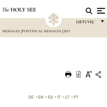
The
HOLY SEE
LIETUVIŲ
MESSAGES
PONTIFICAL MESSAGES
2013
FRANÇAIS
ENGLISH
ITALIANO
PORTUGUÊS
ESPAÑOL
DEUTSCH
POLSKI
العربيّة
DE
-
EN
-
ES
-
IT
-
LT
-
PT
中文