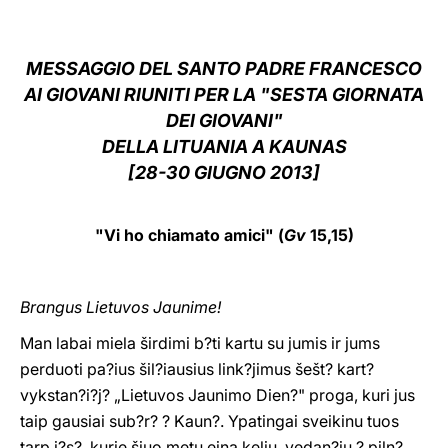
LATINE
MESSAGGIO DEL SANTO PADRE FRANCESCO
AI GIOVANI RIUNITI PER LA "SESTA GIORNATA
DEI GIOVANI"
DELLA LITUANIA A KAUNAS
[28-30 GIUGNO 2013]
"Vi ho chiamato amici" (
Gv
15,15)
Brangus Lietuvos Jaunime!
Man labai miela širdimi b?ti kartu su jumis ir jums
perduoti pa?ius šil?iausius link?jimus šešt? kart?
vykstan?i?j? „Lietuvos Jaunimo Dien?" proga, kuri jus
taip gausiai sub?r? ? Kaun?. Ypatingai sveikinu tuos
tarp j?s?, kurie šiuo metu eina keliu, vedan?iu ? piln?