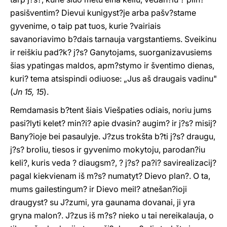
pasišventim? Dievui kunigyst?je arba pašv?stame
gyvenime, o taip pat tuos, kurie ?vairiais
savanoriavimo b?dais tarnauja vargstantiems. Sveikinu
ir reiškiu pad?k? j?s? Ganytojams, suorganizavusiems
šias ypatingas maldos, apm?stymo ir šventimo dienas,
kuri? tema atsispindi odiuose: „Jus aš draugais vadinu"
(
Jn 15, 15
).
Remdamasis b?tent šiais Viešpaties odiais, noriu jums
pasi?lyti kelet? min?i? apie dvasin? augim? ir j?s? misij?
Bany?ioje bei pasaulyje. J?zus trokšta b?ti j?s? draugu,
j?s? broliu, tiesos ir gyvenimo mokytoju, parodan?iu
keli?, kuris veda ? diaugsm?, ? j?s? pa?i? savirealizacij?
pagal kiekvienam iš m?s? numatyt? Dievo plan?. O ta,
mums gailestingum? ir Dievo meil? atnešan?ioji
draugyst? su J?zumi, yra gaunama dovanai, ji yra
gryna malon?. J?zus iš m?s? nieko u tai nereikalauja, o