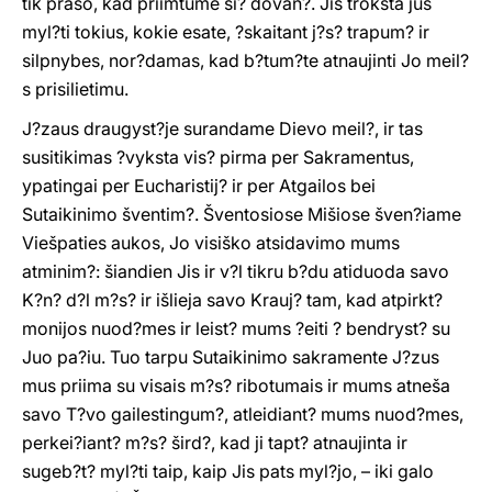
tik prašo, kad priimtume ši? dovan?. Jis trokšta jus
myl?ti tokius, kokie esate, ?skaitant j?s? trapum? ir
silpnybes, nor?damas, kad b?tum?te atnaujinti Jo meil?
s prisilietimu.
J?zaus draugyst?je surandame Dievo meil?, ir tas
susitikimas ?vyksta vis? pirma per Sakramentus,
ypatingai per Eucharistij? ir per Atgailos bei
Sutaikinimo šventim?. Šventosiose Mišiose šven?iame
Viešpaties aukos, Jo visiško atsidavimo mums
atminim?: šiandien Jis ir v?l tikru b?du atiduoda savo
K?n? d?l m?s? ir išlieja savo Krauj? tam, kad atpirkt?
monijos nuod?mes ir leist? mums ?eiti ? bendryst? su
Juo pa?iu. Tuo tarpu Sutaikinimo sakramente J?zus
mus priima su visais m?s? ribotumais ir mums atneša
savo T?vo gailestingum?, atleidiant? mums nuod?mes,
perkei?iant? m?s? šird?, kad ji tapt? atnaujinta ir
sugeb?t? myl?ti taip, kaip Jis pats myl?jo, – iki galo