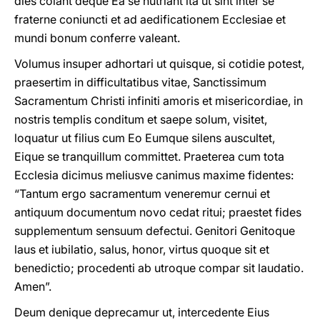
dies colant deque Ea se nutriant ita ut sint inter se
fraterne coniuncti et ad aedificationem Ecclesiae et
mundi bonum conferre valeant.
Volumus insuper adhortari ut quisque, si cotidie potest,
praesertim in difficultatibus vitae, Sanctissimum
Sacramentum Christi infiniti amoris et misericordiae, in
nostris templis conditum et saepe solum, visitet,
loquatur ut filius cum Eo Eumque silens auscultet,
Eique se tranquillum committet. Praeterea cum tota
Ecclesia dicimus meliusve canimus maxime fidentes:
“Tantum ergo sacramentum veneremur cernui et
antiquum documentum novo cedat ritui; praestet fides
supplementum sensuum defectui. Genitori Genitoque
laus et iubilatio, salus, honor, virtus quoque sit et
benedictio; procedenti ab utroque compar sit laudatio.
Amen”.
Deum denique deprecamur ut, intercedente Eius