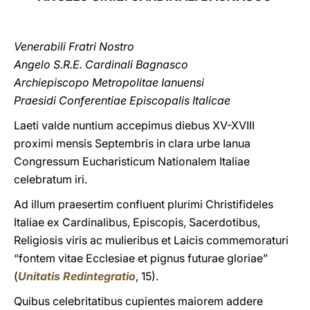
LATINE
Venerabili Fratri Nostro
Angelo S.R.E. Cardinali Bagnasco
Archiepiscopo Metropolitae Ianuensi
Praesidi Conferentiae Episcopalis Italicae
Laeti valde nuntium accepimus diebus XV-XVIII
proximi mensis Septembris in clara urbe Ianua
Congressum Eucharisticum Nationalem Italiae
celebratum iri.
Ad illum praesertim confluent plurimi Christifideles
Italiae ex Cardinalibus, Episcopis, Sacerdotibus,
Religiosis viris ac mulieribus et Laicis commemoraturi
“fontem vitae Ecclesiae et pignus futurae gloriae”
(
Unitatis Redintegratio
, 15).
Quibus celebritatibus cupientes maiorem addere