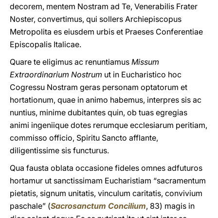
decorem, mentem Nostram ad Te, Venerabilis Frater
Noster, convertimus, qui sollers Archiepiscopus
Metropolita es eiusdem urbis et Praeses Conferentiae
Episcopalis Italicae.
Quare te eligimus ac renuntiamus
Missum
Extraordinarium Nostrum
ut in Eucharistico hoc
Cogressu Nostram geras personam optatorum et
hortationum, quae in animo habemus, interpres sis ac
nuntius, minime dubitantes quin, ob tuas egregias
animi ingeniique dotes rerumque ecclesiarum peritiam,
commisso officio, Spiritu Sancto afflante,
diligentissime sis functurus.
Qua fausta oblata occasione fideles omnes adfuturos
hortamur ut sanctissimam Eucharistiam “sacramentum
pietatis, signum unitatis, vinculum caritatis, convivium
paschale” (
Sacrosanctum Concilium
, 83) magis in