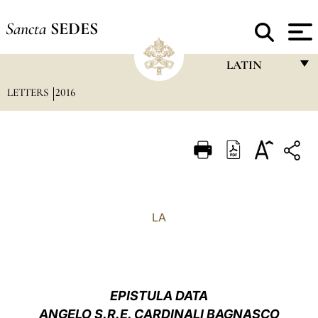
Sancta
SEDES
LATIN
LETTERS
2016
FRANÇAIS
ENGLISH
ITALIANO
PORTUGUÊS
ESPAÑOL
LA
DEUTSCH
POLSKI
العربيّة
EPISTULA DATA
ANGELO S.R.E. CARDINALI BAGNASCO
中文