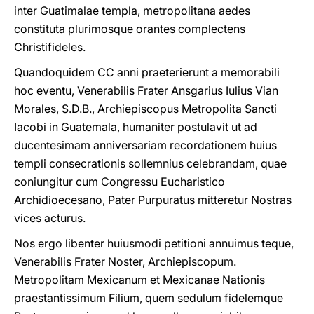
inter Guatimalae templa, metropolitana aedes
constituta plurimosque orantes complectens
Christifideles.
Quandoquidem CC anni praeterierunt a memorabili
hoc eventu, Venerabilis Frater Ansgarius Iulius Vian
Morales, S.D.B., Archiepiscopus Metropolita Sancti
Iacobi in Guatemala, humaniter postulavit ut ad
ducentesimam anniversariam recordationem huius
templi consecrationis sollemnius celebrandam, quae
coniungitur cum Congressu Eucharistico
Archidioecesano, Pater Purpuratus mitteretur Nostras
vices acturus.
Nos ergo libenter huiusmodi petitioni annuimus teque,
Venerabilis Frater Noster, Archiepiscopum.
Metropolitam Mexicanum et Mexicanae Nationis
praestantissimum Filium, quem sedulum fidelemque