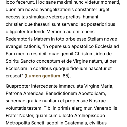
loco fecerunt. Hoc sane maximi nunc videtur momenti,
quoniam novae evangelizationis constanter urget
necessitas simulque veteres pretiosi humani
christianique thesauri sunt servandi ac posterioribus
diligenter tradendi. Memoria autem tenens
Redemptoris Matrem in toto orbe esse Stellam novae
evangelizationis, "in opere suo apostolico Ecclesia ad
Eam merito respicit, quae genuit Christum, ideo de
Spiritu Sancto conceptum et de Virgine natum, ut per
Ecclesiam in cordibus quoque fidelium nascatur et
crescat" (
Lumen gentium
, 65).
Quapropter intercedente Immaculata Virgine Maria,
Patrona Americae, Benedictionem Apostolicam,
supernae gratiae nuntiam et propensae Nostrae
voluntatis testem, Tibi in primis elargimur, Venerabilis
Frater Noster, quam cum dilecto Archiepiscopo
Metropolita Sancti Iacobi in Guatemala, civilibus