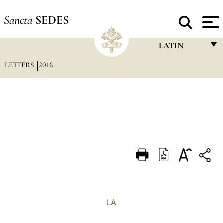
Sancta
SEDES
LATIN
LETTERS
2016
FRANÇAIS
ENGLISH
ITALIANO
PORTUGUÊS
ESPAÑOL
DEUTSCH
POLSKI
العربيّة
LA
中文