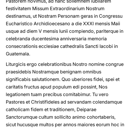
Pastorem novimus, ad hanc sollemnem iubilarem
festivitatem Missum Extraordinarium Nostrum
destinamus, ut Nostram Personam geras in Congressu
Eucharistico Archidioecesano a die XXXI mensis Maii
usque ad diem V mensis Iunii compiendo, pariterque in
celebranda ducentesima anniversaria memoria
consecrationis ecclesiae cathedralis Sancti Iacobi in
Guatemala.
Liturgicis ergo celebrationibus Nostro nomine congrue
praesidebis Nostramque benignam omnibus
significabis salutationem. Quo uberiores fidei, spei et
caritatis fructus apud populum edi possint, Nos
legationem tuam precibus comitabimur. Tu vero
Pastores et Christifideles ad servandam colendamque
catholicam fidem et traditionem, Deiparae
Sanctorumque cultum sollicito animo cohortaberis,
sicut hucusque multos per annos maiores eorum hoc in