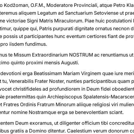
ho Kodžoman, O.F.M., Moderatore Provinciali, atque Petro Kl
itteremus aliquem Legatum ad Sanctuarium Setoviense ut pra
e victoriae Signi Matris Miraculorum. Piae huic postulation
rtimur, quippe qui, Patris purpurati dignitate ornatus necnon 
 possis ut participantes hunc eventum certiores fiant de prof
s pro iisdem fundimus.
namus te Missum Extraordinarium NOSTRUM ac renuntiamus u
cimo quinto proximi mensis Augusti.
 devotioni erga Beatissimam Mariam Virginem quae iure meri
tu, Venerabilis Frater Noster, nunties participantibus quam pr
ocet christifideles ad profundiorem in Deum fidei oboedien
e praetermittas quin Archiepiscopus Spalatensis-Macarscen
t Fratres Ordinis Fratrum Minorum aliique religiosi viri mul
lutentur nomine Nostramque erga se benevolentiam sciant.
entem Deum exoramus, ut diligenter officium tibi concreditu
ibus gratiis a Domino ditentur. Caelestium verum donorum con