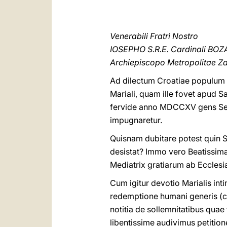
Venerabili Fratri Nostro
IOSEPHO S.R.E. Cardinali BOZ
Archiepiscopo Metropolitae Za
Ad dilectum Croatiae populum c
Mariali, quam ille fovet apud 
fervide anno MDCCXV gens Setov
impugnaretur.
Quisnam dubitare potest quin S
desistat? Immo vero Beatissima
Mediatrix gratiarum ab Ecclesi
Cum igitur devotio Marialis in
redemptione humani generis (
notitia de sollemnitatibus quae
libentissime audivimus petition