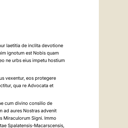
العربيّة
中文
LATINE
 laetitia de inclita devotione
 enim ignotum est Nobis quam
Deo ne urbs eius impetu hostium
us vexentur, eos protegere
titur, qua re Advocata et
e cum divino consilio de
m ad aures Nostras advenit
tris Miraculorum Signi. Immo
litae Spalatensis-Macarscensis,