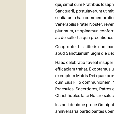
qui, simul cum Fratribus Iosep
Sanctuarii, postulaverunt ut m
sentiatur in hac commemoration
Venerabilis Frater Noster, reve
plurimum, ut opinamur, conferre
ac de sollertia qua precatione
Quapropter his Litteris nomi
apud Sanctuarium Signi die de
Haec celebratio faveat insuper
efficaciam trahat. Exoptamus ut 
exemplum Matris Dei quae prov
cum Eius Filio communionem. N
Praesules, Sacerdotes, Patres e
Christifideles laici Nostro sa
Instanti denique prece Omnipot
anniversaria participantes uber