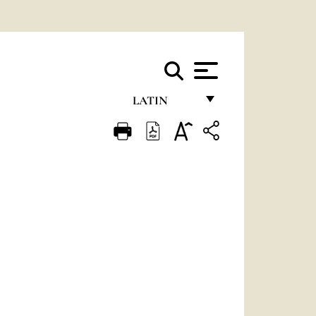
LATIN
FRANÇAIS
ENGLISH
ITALIANO
PORTUGUÊS
ESPAÑOL
DEUTSCH
POLSKI