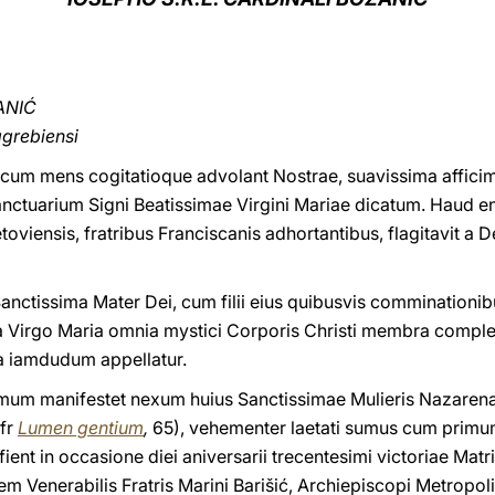
ANIĆ
grebiensi
um mens cogitatioque advolant Nostrae, suavissima afficimur
Sanctuarium Signi Beatissimae Virgini Mariae dicatum. Haud
iensis, fratribus Franciscanis adhortantibus, flagitavit a 
anctissima Mater Dei, cum filii eius quibusvis comminationib
 Virgo Maria omnia mystici Corporis Christi membra complec
a iamdudum appellatur.
timum manifestet nexum huius Sanctissimae Mulieris Nazarena
cfr
Lumen gentium
,
65), vehementer laetati sumus cum primu
 fient in occasione diei aniversarii trecentesimi victoriae Ma
em Venerabilis Fratris Marini Barišić, Archiepiscopi Metropo