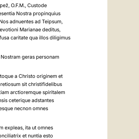
apež, O.F.M., Custode
esentia Nostra propinquius
i Nos adnuentes ad Teipsum,
devotioni Marianae deditus,
usa caritate qua illos diligimus
t Nostram geras personam
toque a Christo originem et
etiosum sit christifidelibus
tiam arctioremque spiritalem
sis ceterique adstantes
ieresque necnon omnes
m expleas, ita ut omnes
ciliatrix et nuntia esto