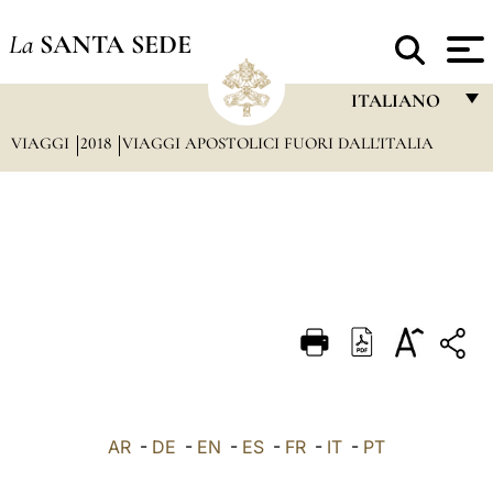
La
SANTA SEDE
ITALIANO
VIAGGI
2018
VIAGGI APOSTOLICI FUORI DALL'ITALIA
FRANÇAIS
ENGLISH
ITALIANO
PORTUGUÊS
ESPAÑOL
DEUTSCH
POLSKI
العربيّة
AR
-
DE
-
EN
-
ES
-
FR
-
IT
-
PT
中文