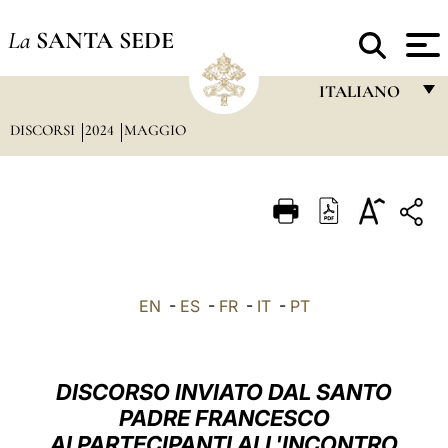
La
SANTA SEDE
ITALIANO
DISCORSI
2024
MAGGIO
FRANÇAIS
ENGLISH
ITALIANO
PORTUGUÊS
ESPAÑOL
EN
-
ES
-
FR
-
IT
-
PT
DEUTSCH
POLSKI
DISCORSO INVIATO DAL SANTO
العربيّة
PADRE FRANCESCO
AI PARTECIPANTI ALL'INCONTRO
中文