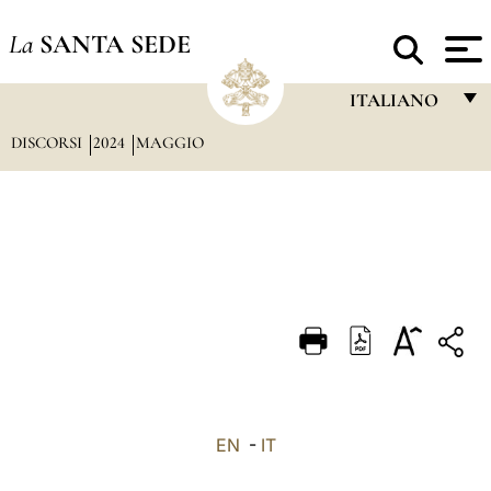
La
SANTA SEDE
ITALIANO
DISCORSI
2024
MAGGIO
FRANÇAIS
ENGLISH
ITALIANO
PORTUGUÊS
ESPAÑOL
DEUTSCH
POLSKI
العربيّة
EN
-
IT
中文