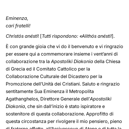
Eminenza,
cari fratelli!
Christós anésti
! [
Tutti rispondono: «Alithós anésti!
].
È con grande gioia che vi do il benvenuto e vi ringrazio
per essere qui a commemorare insieme i vent’anni di
collaborazione tra la
Apostolikì Diakonia
della Chiesa
di Grecia ed il Comitato Cattolico per la
Collaborazione Culturale del Dicastero per la
Promozione dell’Unità dei Cristiani. Saluto e ringrazio
sentitamente Sua Eminenza il Metropolita
Agathanghelos, Direttore Generale dell’
Apostolikì
Diakonia
, che sin dall’inizio è stato ispiratore e
sostenitore di questa collaborazione. Approfitto di
questa circostanza per rivolgere il mio pensiero, pieno
di fraterno affetto, all’Arcivescovo di Atene e di tutta la