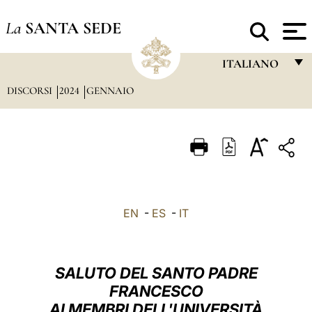
La
SANTA SEDE
ITALIANO
DISCORSI
2024
GENNAIO
FRANÇAIS
ENGLISH
ITALIANO
PORTUGUÊS
ESPAÑOL
EN
-
ES
-
IT
DEUTSCH
POLSKI
SALUTO DEL SANTO PADRE
العربيّة
FRANCESCO
AI MEMBRI DELL'UNIVERSITÀ
中文