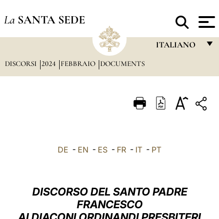
La
SANTA SEDE
ITALIANO
DISCORSI
2024
FEBBRAIO
DOCUMENTS
FRANÇAIS
ENGLISH
ITALIANO
PORTUGUÊS
ESPAÑOL
DE
-
EN
-
ES
-
FR
-
IT
-
PT
DEUTSCH
POLSKI
DISCORSO DEL SANTO PADRE
العربيّة
FRANCESCO
AI DIACONI ORDINANDI PRESBITERI
中文