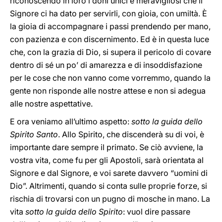
riconoscendo in loro i doni unici e meravigliosi che il
Signore ci ha dato per servirli, con gioia, con umiltà. È
la gioia di accompagnare i passi prendendo per mano,
con pazienza e con discernimento. Ed è in questa luce
che, con la grazia di Dio, si supera il pericolo di covare
dentro di sé un po’ di amarezza e di insoddisfazione
per le cose che non vanno come vorremmo, quando la
gente non risponde alle nostre attese e non si adegua
alle nostre aspettative.
E ora veniamo all’ultimo aspetto:
sotto la guida dello
Spirito Santo
. Allo Spirito, che discenderà su di voi, è
importante dare sempre il primato. Se ciò avviene, la
vostra vita, come fu per gli Apostoli, sarà orientata al
Signore e dal Signore, e voi sarete davvero “uomini di
Dio”. Altrimenti, quando si conta sulle proprie forze, si
rischia di trovarsi con un pugno di mosche in mano. La
vita
sotto la guida dello Spirito
: vuol dire passare