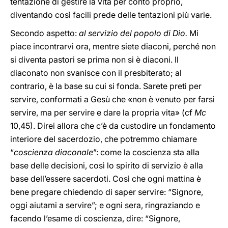
tentazione di gestire la vita per conto proprio,
diventando così facili prede delle tentazioni più varie.
Secondo aspetto:
al servizio del popolo di Dio.
Mi
piace incontrarvi ora, mentre siete diaconi, perché non
si diventa pastori se prima non si è diaconi. Il
diaconato non svanisce con il presbiterato; al
contrario, è la base su cui si fonda. Sarete preti per
servire, conformati a Gesù che «non è venuto per farsi
servire, ma per servire e dare la propria vita» (cf
Mc
10,45). Direi allora che c’è da custodire un fondamento
interiore del sacerdozio, che potremmo chiamare
“
coscienza diaconale
”: come la coscienza sta alla
base delle decisioni, così lo spirito di servizio è alla
base dell’essere sacerdoti. Così che ogni mattina è
bene pregare chiedendo di saper servire: “Signore,
oggi aiutami a servire”; e ogni sera, ringraziando e
facendo l’esame di coscienza, dire: “Signore,