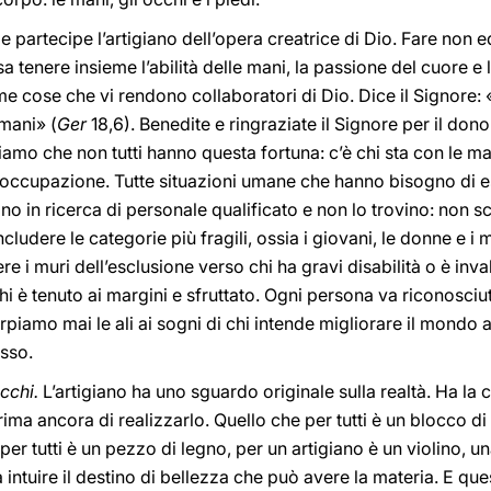
 partecipe l’artigiano dell’opera creatrice di Dio. Fare non e
a tenere insieme l’abilità delle mani, la passione del cuore e 
e cose che vi rendono collaboratori di Dio. Dice il Signore: «
 mani» (
Ger
18,6). Benedite e ringraziate il Signore per il dono
amo che non tutti hanno questa fortuna: c’è chi sta con le man
 occupazione. Tutte situazioni umane che hanno bisogno di es
o in ricerca di personale qualificato e non lo trovino: non sco
ludere le categorie più fragili, ossia i giovani, le donne e i mi
e i muri dell’esclusione verso chi ha gravi disabilità o è inv
hi è tenuto ai margini e sfruttato. Ogni persona va riconosciut
rpiamo mai le ali ai sogni di chi intende migliorare il mondo at
esso.
occhi.
L’artigiano ha uno sguardo originale sulla realtà. Ha la 
ima ancora di realizzarlo. Quello che per tutti è un blocco di
er tutti è un pezzo di legno, per un artigiano è un violino, u
 a intuire il destino di bellezza che può avere la materia. E qu