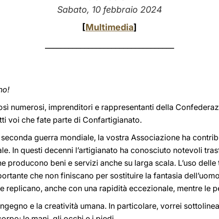
Sabato, 10 febbraio 2024
[
Multimedia
]
_________________________________
no!
osì numerosi, imprenditori e rappresentanti della Confederaz
utti voi che fate parte di Confartigianato.
a seconda guerra mondiale, la vostra Associazione ha contribui
e. In questi decenni l’artigianato ha conosciuto notevoli tr
 producono beni e servizi anche su larga scala. L’uso delle 
mportante che non finiscano per sostituire la fantasia dell’uo
e replicano, anche con una rapidità eccezionale, mentre le 
’ingegno e la creatività umana. In particolare, vorrei sottoline
po: le mani, gli occhi e i piedi.