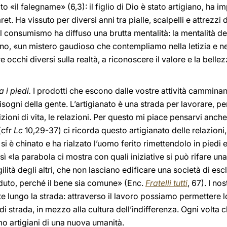
 «il falegname» (6,3): il figlio di Dio è stato artigiano, ha i
t. Ha vissuto per diversi anni tra pialle, scalpelli e attrezzi 
Il consumismo ha diffuso una brutta mentalità: la mentalità del
o, «un mistero gaudioso che contempliamo nella letizia e ne
re occhi diversi sulla realtà, a riconoscere il valore e la bell
 i piedi.
I prodotti che escono dalle vostre attività camminan
ogni della gente. L’artigianato è una strada per lavorare, per
izioni di vita, le relazioni. Per questo mi piace pensarvi anche
(cfr
Lc
10,29-37) ci ricorda questo artigianato delle relazioni,
si è chinato e ha rialzato l’uomo ferito rimettendolo in piedi
osì «la parabola ci mostra con quali iniziative si può rifare u
lità degli altri, che non lasciano edificare una società di es
aduto, perché il bene sia comune» (Enc.
Fratelli tutti
, 67). I no
e lungo la strada: attraverso il lavoro possiamo permettere 
 strada, in mezzo alla cultura dell’indifferenza. Ogni volta
amo artigiani di una nuova umanità.