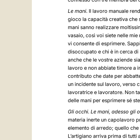
Le mani.
Il lavoro manuale rende
gioco la capacità creativa che s
mani sanno realizzare moltissim
vasaio, così voi siete nelle mie
vi consente di esprimere. Sappi
disoccupato e chi è in cerca di
anche che le vostre aziende sian
lavoro e non abbiate timore a inc
contributo che date per abbatter
un incidente sul lavoro, verso c
lavoratrice e lavoratore. Non ta
delle mani per esprimere sé st
Gli occhi. Le mani, adesso gli 
materia inerte un capolavoro pr
elemento di arredo; quello che p
L’artigiano arriva prima di tutti