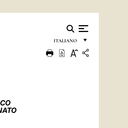
ITALIANO
FRANÇAIS
ENGLISH
ITALIANO
PORTUGUÊS
ESPAÑOL
SCO
DEUTSCH
NATO
POLSKI