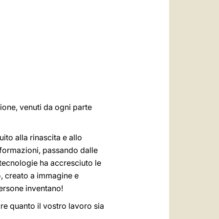
العربيّة
中文
LATINE
ione, venuti da ogni parte
to alla rinascita e allo
asformazioni, passando dalle
tecnologie ha accresciuto le
mo, creato a immagine e
persone inventano!
are quanto il vostro lavoro sia