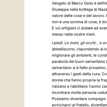
Vangelo di Marco Gesù è definito
Giuseppe nella bottega di Nazare
valore delle cose e del lavoro. 
non è una somma di cose, è don
E voi artigiani ci aiutate ad ave
messo nelle nostre mani.
I piedi. Le mani, gli occhi… e ora
abbelliscono, rispondendo ai bis
migliorare gli ambienti, le cond
parabola del buon samaritano 
samaritano si è fatto prossimo, 
attraverso i gesti della cura. C
donne che fanno propria la fragi
rialzano e riabilitano l’uomo c
incontrare molte persone cadut
Possiamo diventare compagni di
avvicinarci al fratello, diventi