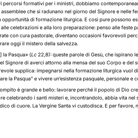
i percorsi formativi per i ministri, dobbiamo contemporaneam
e assemblee che si radunano nel giorno del Signore e nelle fes
 opportunità di formazione liturgica. E così pure possono esse
le celebrazioni e alla loro preparazione: penso alle feste pa
parate con cura pastorale, diventano occasioni favorevoli perc
rare oggi il mistero della salvezza.
] la Pasqua» (
Lc
22,8): queste parole di Gesù, che ispirano le 
del Signore di averci attorno alla mensa del suo Corpo e del
vole supplica: impegnarsi nella formazione liturgica vuol d
re la Pasqua” e vivere un’esistenza pasquale, personale e c
ro compito è grande e bello: lavorare perché il popolo di Dio 
nore celebrando i santi misteri e, incontrandolo, abbia vita nel
dico di cuore. La Vergine Santa vi custodisca. E per favore, 