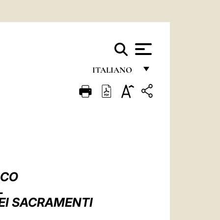
ITALIANO
FRANÇAIS
ENGLISH
ITALIANO
PORTUGUÊS
ESPAÑOL
SCO
DEUTSCH
L
DEI SACRAMENTI
POLSKI