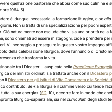
vere quell’azione pastorale che abbia come suo culmine e su
embre 1964, 5).
dere è, dunque, necessaria la formazione liturgica, cioè
alla
i giorni. Non si tratta di una specializzazione per pochi esper
Dio. Ciò naturalmente non esclude che vi sia una priorità nella
ne, sono chiamati ad essere mistagoghi, cioè a prendere pe
eri. Vi incoraggio a proseguire in questo vostro impegno aff
olo della celebrazione liturgica, dove l’annuncio di Cristo mo
presenza che trasforma la vita.
sinodale tra i Dicasteri – auspicata nella
Praedicate Evangel
gica dei ministri ordinati sia trattata anche con il
Dicastero p
on il
Dicastero per gli Istituti di Vita Consacrata e le Società 
ico contributo. Se «la liturgia è il culmine verso cui tende l’a
tutta la sua energia» (
SC
, 10), occorre fare in modo che anc
pronta liturgico-sapienziale, sia nel
curriculum
degli studi te