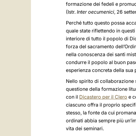
formazione dei fedeli e promuo
(Istr.
Inter oecumenici
, 26 sett
Perché tutto questo possa acca
quale state riflettendo in quest
interiore di tutto il popolo di 
forza del sacramento dell’Ordi
nella conoscenza dei santi mist
condurre il popolo al buon pasc
esperienza concreta della sua 
Nello spirito di collaborazione 
questione della formazione litur
con il
Dicastero per il Clero
e c
ciascuno offra il proprio specif
stesso, la fonte da cui promana 
ordinati abbia sempre più un’im
vita dei seminari.