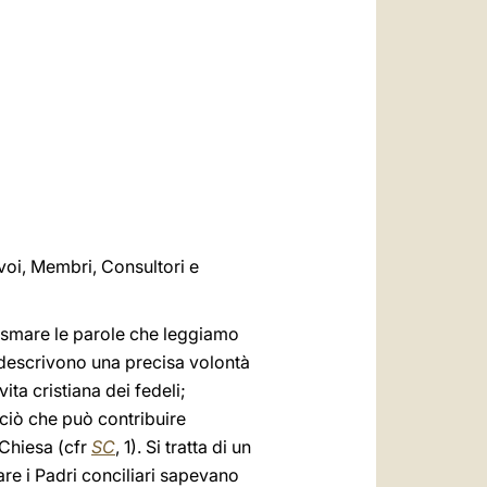
العربيّة
中文
LATINE
 voi, Membri, Consultori e
asmare le parole che leggiamo
he descrivono una precisa volontà
ita cristiana dei fedeli;
 ciò che può contribuire
a Chiesa (cfr
SC
, 1). Si tratta di un
are i Padri conciliari sapevano