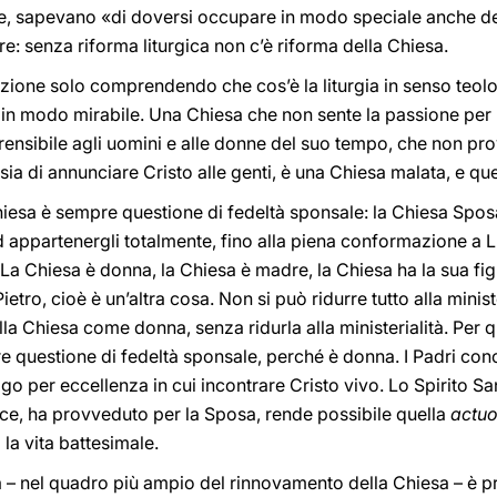
, sapevano «di doversi occupare in modo speciale anche de
re: senza riforma liturgica non c’è riforma della Chiesa.
zione solo comprendendo che cos’è la liturgia in senso teolo
 in modo mirabile. Una Chiesa che non sente la passione per l
nsibile agli uomini e alle donne del suo tempo, che non prova
nsia di annunciare Cristo alle genti, è una Chiesa malata, e que
Chiesa è sempre questione di fedeltà sponsale: la Chiesa Spo
 appartenergli totalmente, fino alla piena conformazione a L
. La Chiesa è donna, la Chiesa è madre, la Chiesa ha la sua fi
Pietro, cioè è un’altra cosa. Non si può ridurre tutto alla minis
a Chiesa come donna, senza ridurla alla ministerialità. Per 
e questione di fedeltà sponsale, perché è donna. I Padri conc
luogo per eccellenza in cui incontrare Cristo vivo. Lo Spirito S
oce, ha provveduto per la Sposa, rende possibile quella
actuo
la vita battesimale.
a – nel quadro più ampio del rinnovamento della Chiesa – è pr