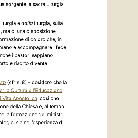
a sorgente la sacra Liturgia
liturgia e
dalla
liturgia, sulla
ti, ma di una disposizione
 formazione di coloro che, in
r mano e accompagnare i fedeli
inché i pastori sappiano
rto e risorto diventa
ium
(cfr n. 8) – desidero che la
er la Cultura e l’Educazione
,
di Vita Apostolica
, così che
zione della Chiesa e, al tempo
he la formazione dei ministri
ologici sia nell’esperienza di