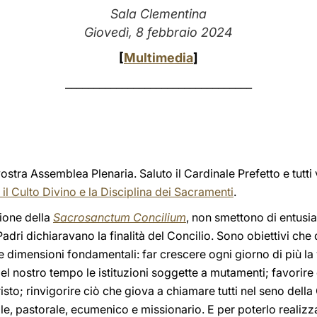
Sala Clementina
Giovedì, 8 febbraio 2024
[
Multimedia
]
_________________________________
ostra Assemblea Plenaria. Saluto il Cardinale Prefetto e tutti
il Culto Divino e la Disciplina dei Sacramenti
.
ione della
Sacrosanctum Concilium
, non smettono di entusi
i Padri dichiaravano la finalità del Concilio. Sono obiettivi c
e dimensioni fondamentali: far crescere ogni giorno di più la v
el nostro tempo le istituzioni soggette a mutamenti; favorire
 Cristo; rinvigorire ciò che giova a chiamare tutti nel seno dell
le, pastorale, ecumenico e missionario. E per poterlo realizz