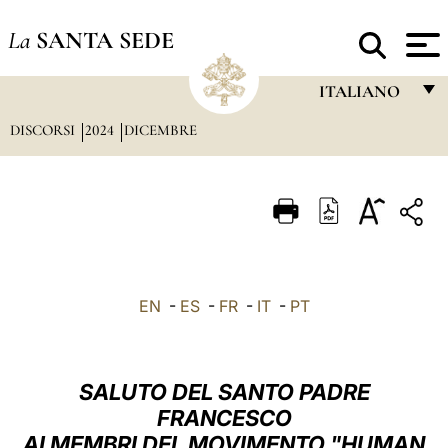
La
SANTA SEDE
ITALIANO
DISCORSI
2024
DICEMBRE
FRANÇAIS
ENGLISH
ITALIANO
PORTUGUÊS
ESPAÑOL
EN
-
ES
-
FR
-
IT
-
PT
DEUTSCH
POLSKI
SALUTO DEL SANTO PADRE
العربيّة
FRANCESCO
AI MEMBRI DEL MOVIMENTO "HUMAN
中文