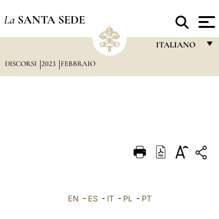
La
SANTA SEDE
ITALIANO
DISCORSI
2023
FEBBRAIO
FRANÇAIS
ENGLISH
ITALIANO
PORTUGUÊS
ESPAÑOL
DEUTSCH
POLSKI
العربيّة
EN
-
ES
-
IT
-
PL
-
PT
中文