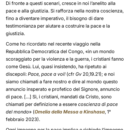
Di fronte a questi scenari, cresce in noi l’anelito alla
pace e alla giustizia. Si rafforza nella nostra coscienza,
fino a diventare imperativo, il bisogno di dare
testimonianza per aiutare a costruire la pace e la
giustizia.
Come ho ricordato nel recente viaggio nella
Repubblica Democratica del Congo, «in un mondo
scoraggiato per la violenza e la guerra, i cristiani fanno
come Gesù. Lui, quasi insistendo, ha ripetuto ai
discepoli:
Pace, pace a voi!
(cfr
Gv
20,19.21); e noi
siamo chiamati a fare nostro e dire al mondo questo
annuncio insperato e profetico del Signore, annuncio
di pace. […] Sì, i cristiani, mandati da Cristo, sono
chiamati per definizione a essere
coscienza di pace
del mondo
» (
Omelia della Messa a Kinshasa
, 1°
febbraio 2023).
Ogni impegno per la pace implica e richiede l’impegno