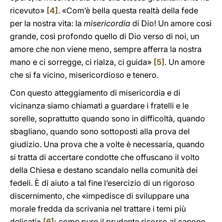
ricevuto»
[4]
. «Com’è bella questa realtà della fede
per la nostra vita: la
misericordia
di Dio! Un amore così
grande, così profondo quello di Dio verso di noi, un
amore che non viene meno, sempre afferra la nostra
mano e ci sorregge, ci rialza, ci guida»
[5]
. Un amore
che si fa vicino, misericordioso e tenero.
Con questo atteggiamento di misericordia e di
vicinanza siamo chiamati a guardare i fratelli e le
sorelle, soprattutto quando sono in difficoltà, quando
sbagliano, quando sono sottoposti alla prova del
giudizio. Una prova che a volte è necessaria, quando
si tratta di accertare condotte che offuscano il volto
della Chiesa e destano scandalo nella comunità dei
fedeli. È di aiuto a tal fine l’esercizio di un rigoroso
discernimento, che «impedisce di sviluppare una
morale fredda da scrivania nel trattare i temi più
delicati»
[6]
; come pure il prudente ricorso al canone