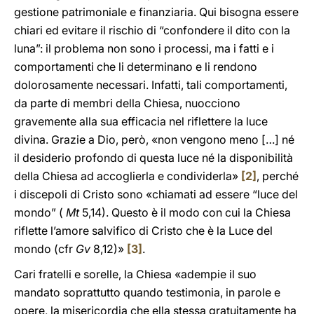
gestione patrimoniale e finanziaria. Qui bisogna essere
chiari ed evitare il rischio di “confondere il dito con la
luna”: il problema non sono i processi, ma i fatti e i
comportamenti che li determinano e li rendono
dolorosamente necessari. Infatti, tali comportamenti,
da parte di membri della Chiesa, nuocciono
gravemente alla sua efficacia nel riflettere la luce
divina. Grazie a Dio, però, «non vengono meno […] né
il desiderio profondo di questa luce né la disponibilità
della Chiesa ad accoglierla e condividerla»
[2]
, perché
i discepoli di Cristo sono «chiamati ad essere “luce del
mondo” (
Mt
5,14). Questo è il modo con cui la Chiesa
riflette l’amore salvifico di Cristo che è la Luce del
mondo (cfr
Gv
8,12)»
[3]
.
Cari fratelli e sorelle, la Chiesa «adempie il suo
mandato soprattutto quando testimonia, in parole e
opere, la misericordia che ella stessa gratuitamente ha