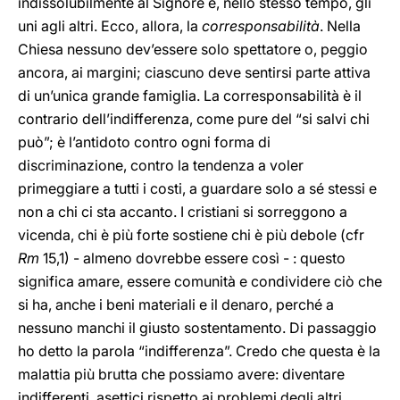
indissolubilmente al Signore e, nello stesso tempo, gli
uni agli altri. Ecco, allora, la
corresponsabilità
. Nella
Chiesa nessuno dev’essere solo spettatore o, peggio
ancora, ai margini; ciascuno deve sentirsi parte attiva
di un’unica grande famiglia. La corresponsabilità è il
contrario dell’indifferenza, come pure del “si salvi chi
può”; è l’antidoto contro ogni forma di
discriminazione, contro la tendenza a voler
primeggiare a tutti i costi, a guardare solo a sé stessi e
non a chi ci sta accanto. I cristiani si sorreggono a
vicenda, chi è più forte sostiene chi è più debole (cfr
Rm
15,1) - almeno dovrebbe essere così - : questo
significa amare, essere comunità e condividere ciò che
si ha, anche i beni materiali e il denaro, perché a
nessuno manchi il giusto sostentamento. Di passaggio
ho detto la parola “indifferenza”. Credo che questa è la
malattia più brutta che possiamo avere: diventare
indifferenti, asettici rispetto ai problemi degli altri,