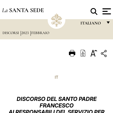
La
SANTA SEDE
ITALIANO
DISCORSI
2023
FEBBRAIO
FRANÇAIS
ENGLISH
ITALIANO
PORTUGUÊS
ESPAÑOL
IT
DEUTSCH
POLSKI
DISCORSO DEL SANTO PADRE
العربيّة
FRANCESCO
AI RESPONSABILI DEL SERVIZIO PER
中文