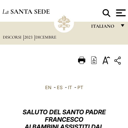
La
SANTA SEDE
ITALIANO
DISCORSI
2023
DICEMBRE
FRANÇAIS
ENGLISH
ITALIANO
PORTUGUÊS
ESPAÑOL
EN
-
ES
-
IT
-
PT
DEUTSCH
POLSKI
SALUTO DEL SANTO PADRE
العربيّة
FRANCESCO
AI BAMBINI ASSISTITI DAL
中文