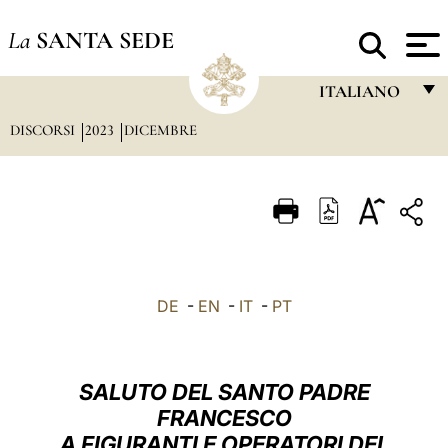
La
SANTA SEDE
ITALIANO
DISCORSI
2023
DICEMBRE
FRANÇAIS
ENGLISH
ITALIANO
PORTUGUÊS
ESPAÑOL
DE
-
EN
-
IT
-
PT
DEUTSCH
POLSKI
SALUTO DEL SANTO PADRE
العربيّة
FRANCESCO
A FIGURANTI E OPERATORI DEL
中文