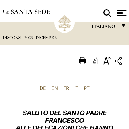
La
SANTA SEDE
ITALIANO
DISCORSI
2023
DICEMBRE
FRANÇAIS
ENGLISH
ITALIANO
PORTUGUÊS
ESPAÑOL
DE
-
EN
-
FR
-
IT
-
PT
DEUTSCH
POLSKI
SALUTO DEL SANTO PADRE
العربيّة
FRANCESCO
ALLE DELEGAZIONI CHE HANNO
中文