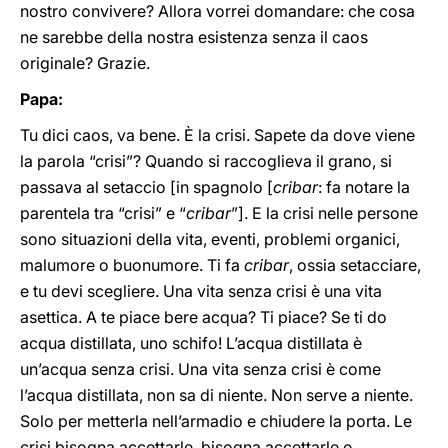
nostro convivere? Allora vorrei domandare: che cosa
ne sarebbe della nostra esistenza senza il caos
originale? Grazie.
Papa:
Tu dici caos, va bene. È la crisi. Sapete da dove viene
la parola “crisi”? Quando si raccoglieva il grano, si
passava al setaccio [in spagnolo [
cribar
: fa notare la
parentela tra “crisi” e “
cribar
”]. E la crisi nelle persone
sono situazioni della vita, eventi, problemi organici,
malumore o buonumore. Ti fa
cribar
, ossia setacciare,
e tu devi scegliere. Una vita senza crisi è una vita
asettica. A te piace bere acqua? Ti piace? Se ti do
acqua distillata, uno schifo! L’acqua distillata è
un’acqua senza crisi. Una vita senza crisi è come
l’acqua distillata, non sa di niente. Non serve a niente.
Solo per metterla nell’armadio e chiudere la porta. Le
crisi bisogna accettarle, bisogna accettarle e