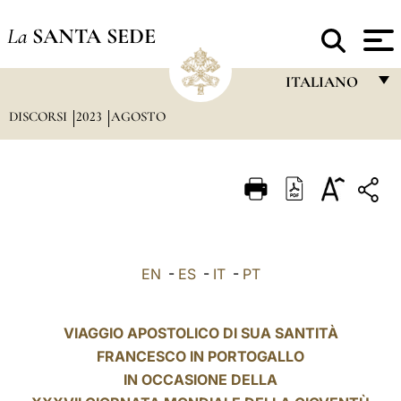
La
SANTA SEDE
ITALIANO
DISCORSI
2023
AGOSTO
FRANÇAIS
ENGLISH
ITALIANO
PORTUGUÊS
ESPAÑOL
EN
-
ES
-
IT
-
PT
DEUTSCH
POLSKI
VIAGGIO APOSTOLICO DI SUA SANTITÀ
FRANCESCO IN PORTOGALLO
العربيّة
IN OCCASIONE DELLA
中文