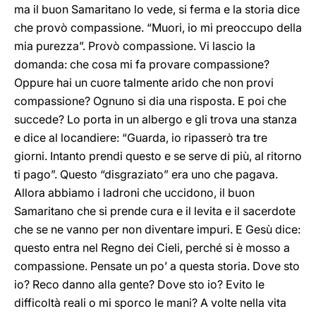
ma il buon Samaritano lo vede, si ferma e la storia dice
che provò compassione. “Muori, io mi preoccupo della
mia purezza”. Provò compassione. Vi lascio la
domanda: che cosa mi fa provare compassione?
Oppure hai un cuore talmente arido che non provi
compassione? Ognuno si dia una risposta. E poi che
succede? Lo porta in un albergo e gli trova una stanza
e dice al locandiere: “Guarda, io ripasserò tra tre
giorni. Intanto prendi questo e se serve di più, al ritorno
ti pago”. Questo “disgraziato” era uno che pagava.
Allora abbiamo i ladroni che uccidono, il buon
Samaritano che si prende cura e il levita e il sacerdote
che se ne vanno per non diventare impuri. E Gesù dice:
questo entra nel Regno dei Cieli, perché si è mosso a
compassione. Pensate un po’ a questa storia. Dove sto
io? Reco danno alla gente? Dove sto io? Evito le
difficoltà reali o mi sporco le mani? A volte nella vita