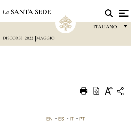
La
SANTA SEDE
ITALIANO
DISCORSI
2022
MAGGIO
FRANÇAIS
ENGLISH
ITALIANO
PORTUGUÊS
ESPAÑOL
DEUTSCH
POLSKI
العربيّة
EN
-
ES
-
IT
-
PT
中文