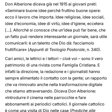
Don Alberione diceva già nel 1915 ai giovani preti:
«Seminare buone idee perché fruttino buone opere:
ecco il lavoro che importa. Idee religiose, idee sociali,
idee d’economia, idee di virtù, idee d’igiene, eccetera
[…]. Allorché si conosce che un’idea può far bene, che
un fatto può rendere interessante un giornale, sarà utile
comunicarli: è un talento che Dio dà: facciamolo
fruttificare» (
Appunti di Teologia Pastorale
, n. 340).
Cari amici, le lettrici e i lettori – cioè voi – sono il vero
patrimonio di una rivista come Famiglia Cristiana. E
infatti la direzione, la redazione e i giornalisti hanno
sempre alimentato il contatto con la gente; un rapporto
che va rinnovato anche nella trasformazione digitale
che stiamo attraversando. Diceva Don Alberione:
«Introdurre il cinema nelle parrocchie e fare
abbonamenti ai periodici cattolici. Il giornale cattolico
è come una visita di Dio nelle case (
Prediche alle