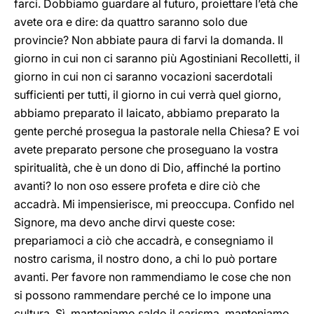
farci. Dobbiamo guardare al futuro, proiettare l’età che
avete ora e dire: da quattro saranno solo due
provincie? Non abbiate paura di farvi la domanda. Il
giorno in cui non ci saranno più Agostiniani Recolletti, il
giorno in cui non ci saranno vocazioni sacerdotali
sufficienti per tutti, il giorno in cui verrà quel giorno,
abbiamo preparato il laicato, abbiamo preparato la
gente perché prosegua la pastorale nella Chiesa? E voi
avete preparato persone che proseguano la vostra
spiritualità, che è un dono di Dio, affinché la portino
avanti? Io non oso essere profeta e dire ciò che
accadrà. Mi impensierisce, mi preoccupa. Confido nel
Signore, ma devo anche dirvi queste cose:
prepariamoci a ciò che accadrà, e consegniamo il
nostro carisma, il nostro dono, a chi lo può portare
avanti. Per favore non rammendiamo le cose che non
si possono rammendare perché ce lo impone una
cultura. Sì, manteniamo saldo il carisma, manteniamo