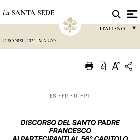
La
SANTA SEDE
ITALIANO
DISCORSI
2022
MARZO
FRANÇAIS
ENGLISH
ITALIANO
PORTUGUÊS
ESPAÑOL
ES
-
FR
-
IT
-
PT
DEUTSCH
POLSKI
DISCORSO DEL SANTO PADRE
العربيّة
FRANCESCO
AI PARTECIPANTI AL 56° CAPITOLO
中文