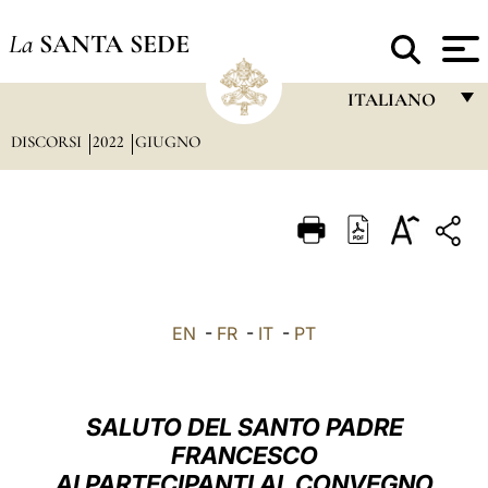
La
SANTA SEDE
ITALIANO
DISCORSI
2022
GIUGNO
FRANÇAIS
ENGLISH
ITALIANO
PORTUGUÊS
ESPAÑOL
EN
-
FR
-
IT
-
PT
DEUTSCH
POLSKI
SALUTO DEL SANTO PADRE
العربيّة
FRANCESCO
AI PARTECIPANTI AL CONVEGNO
中文