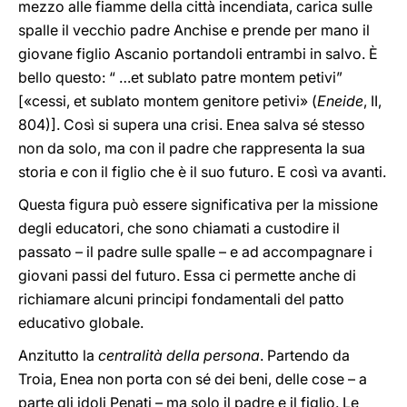
mezzo alle fiamme della città incendiata, carica sulle
spalle il vecchio padre Anchise e prende per mano il
giovane figlio Ascanio portandoli entrambi in salvo. È
bello questo: “ …et sublato patre montem petivi”
[«cessi, et sublato montem genitore petivi» (
Eneide
, II,
804)]. Così si supera una crisi. Enea salva sé stesso
non da solo, ma con il padre che rappresenta la sua
storia e con il figlio che è il suo futuro. E così va avanti.
Questa figura può essere significativa per la missione
degli educatori, che sono chiamati a custodire il
passato – il padre sulle spalle – e ad accompagnare i
giovani passi del futuro. Essa ci permette anche di
richiamare alcuni principi fondamentali del patto
educativo globale.
Anzitutto la
centralità della persona
. Partendo da
Troia, Enea non porta con sé dei beni, delle cose – a
parte gli idoli Penati – ma solo il padre e il figlio. Le