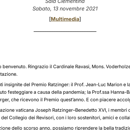
Sala Clementina
Sabato, 13 novembre 2021
[
Multimedia
]
___________________________
 mio benvenuto. Ringrazio il Cardinale Ravasi, Mons. Voderholze
ntazione.
nti insignite del Premio Ratzinger: il Prof. Jean-Luc Marion e
to festeggiare a causa della pandemia; la Prof.ssa Hanna-Bar
r, che ricevono il Premio quest’anno. E con piacere accolgo 
ndazione vaticana Joseph Ratzinger–Benedetto XVI, i membri d
el Collegio dei Revisori, con i loro sostenitori, amici e colla
uzione dello scorso anno, possiamo riprendere la bella tradizi