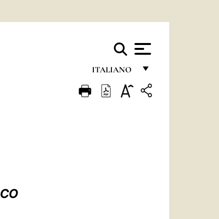
ITALIANO
FRANÇAIS
ENGLISH
ITALIANO
PORTUGUÊS
ESPAÑOL
DEUTSCH
SCO
POLSKI