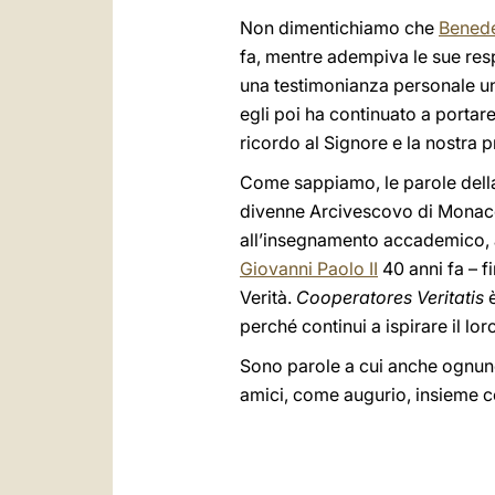
Non dimentichiamo che
Benede
fa, mentre adempiva le sue resp
una testimonianza personale unic
egli poi ha continuato a portare
ricordo al Signore e la nostra p
Come sappiamo, le parole della
divenne Arcivescovo di Monaco. 
all’insegnamento accademico, al
Giovanni Paolo II
40 anni fa – f
Verità.
Cooperatores Veritatis
è
perché continui a ispirare il lo
Sono parole a cui anche ognuno di
amici, come augurio, insieme c