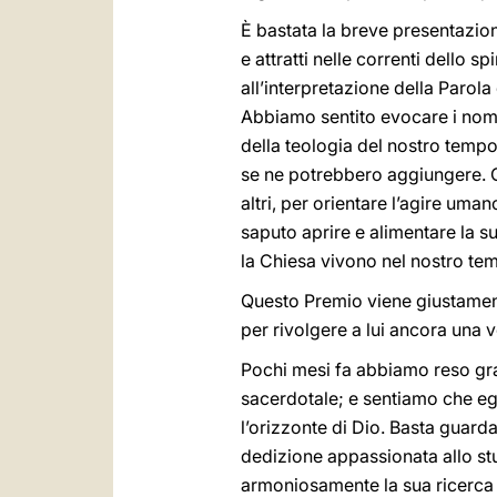
È bastata la breve presentazion
e attratti nelle correnti dello sp
all’interpretazione della Parol
Abbiamo sentito evocare i nomi d
della teologia del nostro tempo,
se ne potrebbero aggiungere. C
altri, per orientare l’agire uma
saputo aprire e alimentare la su
la Chiesa vivono nel nostro tem
Questo Premio viene giustament
per rivolgere a lui ancora una 
Pochi mesi fa abbiamo reso graz
sacerdotale; e sentiamo che eg
l’orizzonte di Dio. Basta guard
dedizione appassionata allo stu
armoniosamente la sua ricerca c