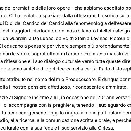
e dei premiati e delle loro opere – che abbiamo ascoltato poco
irito. Ci ha invitato a spaziare dalla riflessione filosofica sulla
a di Dio, dal Cantico dei Cantici alla fenomenologia dell’esse
ei maggiori interlocutori del nostro lavoro intellettuale: gra
 da Guardini a De Lubac, da Edith Stein a Lévinas, Ricœur e De
i educano a pensare per vivere sempre più profondamente il
no con le virtù e soprattutto con l’amore. Fra questi maestri 
a riflessione e il suo dialogo culturale verso tutte queste dir
po e sono amiche di ogni ricerca nella verità. Parlo di Josep
e attribuito nel nome del mio Predecessore. È dunque per me
volta il nostro pensiero affettuoso, riconoscente e ammirato.
ie al Signore insieme a lui, in occasione del 70° anniversar
li ci accompagna con la preghiera, tenendo il suo sguardo c
arlo per accorgersene. Oggi lo ringraziamo in particolare pe
dio, alla ricerca, alla comunicazione scritta e orale; e perc
ulturale con la sua fede e il suo servizio alla Chiesa.