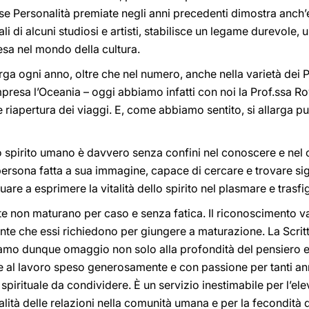
se Personalità premiate negli anni precedenti dimostra anch’e
rali di alcuni studiosi e artisti, stabilisce un legame durevole
iesa nel mondo della cultura.
arga ogni anno, oltre che nel numero, anche nella varietà dei 
 compresa l’Oceania – oggi abbiamo infatti con noi la Prof.ssa
e riapertura dei viaggi. E, come abbiamo sentito, si allarga pur
 spirito umano è davvero senza confini nel conoscere e nel c
 persona fatta a sua immagine, capace di cercare e trovare si
nuare a esprimere la vitalità dello spirito nel plasmare e trasfi
’arte non maturano per caso e senza fatica. Il riconoscimento 
te che essi richiedono per giungere a maturazione. La Scrittu
mo dunque omaggio non solo alla profondità del pensiero e de
e al lavoro speso generosamente e con passione per tanti anni,
irituale da condividere. È un servizio inestimabile per l’elev
alità delle relazioni nella comunità umana e per la fecondità 