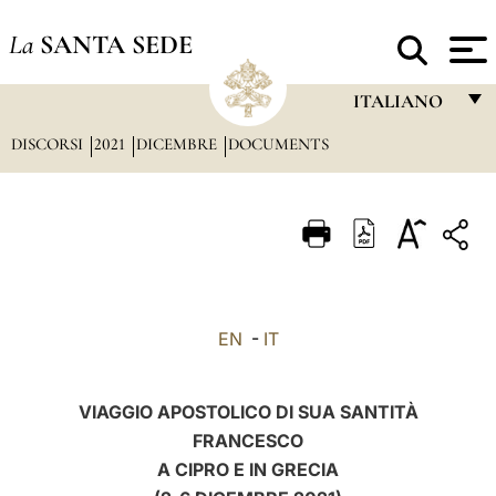
La
SANTA SEDE
ITALIANO
DISCORSI
2021
DICEMBRE
DOCUMENTS
FRANÇAIS
ENGLISH
ITALIANO
PORTUGUÊS
ESPAÑOL
EN
-
IT
DEUTSCH
POLSKI
VIAGGIO APOSTOLICO DI SUA SANTITÀ
FRANCESCO
العربيّة
A CIPRO E IN GRECIA
中文