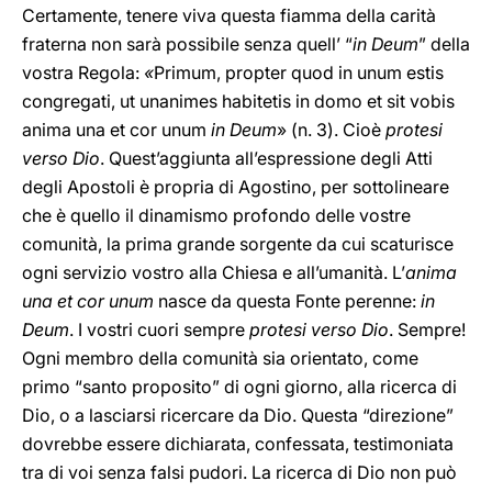
Certamente, tenere viva questa fiamma della carità
fraterna non sarà possibile senza quell’ “
in Deum
” della
vostra Regola:
«
Primum, propter quod in unum estis
congregati, ut unanimes habitetis in domo et sit vobis
anima una et cor unum
in Deum
» (n. 3). Cioè
protesi
verso Dio
. Quest’aggiunta all’espressione degli Atti
degli Apostoli è propria di Agostino, per sottolineare
che è quello il dinamismo profondo delle vostre
comunità, la prima grande sorgente da cui scaturisce
ogni servizio vostro alla Chiesa e all’umanità. L’
anima
una et cor unum
nasce da questa Fonte perenne:
in
Deum
. I vostri cuori sempre
protesi verso Dio
. Sempre!
Ogni membro della comunità sia orientato, come
primo “santo proposito” di ogni giorno, alla ricerca di
Dio, o a lasciarsi ricercare da Dio. Questa “direzione”
dovrebbe essere dichiarata, confessata, testimoniata
tra di voi senza falsi pudori. La ricerca di Dio non può