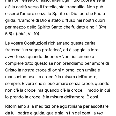
ma non l’effetto di esso. Interroga il tuo cuore e se là
c’è la carità verso il fratello, sta’ tranquillo. Non può
esserci l’amore senza lo Spirito di Dio, perché Paolo
grida: “L’amore di Dio è stato diffuso nei nostri cuori
per mezzo dello Spirito Santo che fu dato a noi” (
Rm
5,5)» (
ibid
., VI, 10).
Le vostre Costituzioni richiamano questa carità
fraterna “un segno profetico”, ed è saggia la loro
avvertenza quando dicono: «Non riusciremo a
compiere tutto questo se non prendiamo per amore di
Cristo la nostra croce di ogni giorno, con umiltà e
mansuetudine». La croce è la misura dell’amore,
sempre. È vero che si può amare senza croce, quando
non c’è la croce, ma quando c’è la croce, il modo in cui
io prendo la croce, è la misura dell’amore. È così.
Ritorniamo alla meditazione agostiniana per ascoltare
da lui, padre e guida, quale sia in fin dei conti la
via