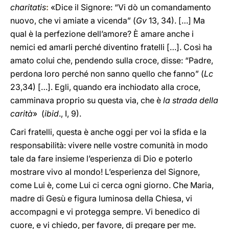
charitatis
:
«Dice il Signore: “Vi dò un comandamento
nuovo, che vi amiate a vicenda” (
Gv
13, 34). […] Ma
qual è la perfezione dell’amore? È amare anche i
nemici ed amarli perché diventino fratelli […]. Così ha
amato colui che, pendendo sulla croce, disse: “Padre,
perdona loro perché non sanno quello che fanno” (
Lc
23,34) […]. Egli, quando era inchiodato alla croce,
camminava proprio su questa via, che è
la strada della
carità
» (
ibid
., I, 9).
Cari fratelli, questa è anche oggi per voi la sfida e la
responsabilità: vivere nelle vostre comunità in modo
tale da fare insieme l’esperienza di Dio e poterlo
mostrare vivo al mondo! L’esperienza del Signore,
come Lui è, come Lui ci cerca ogni giorno. Che Maria,
madre di Gesù e figura luminosa della Chiesa, vi
accompagni e vi protegga sempre. Vi benedico di
cuore, e vi chiedo, per favore, di pregare per me.