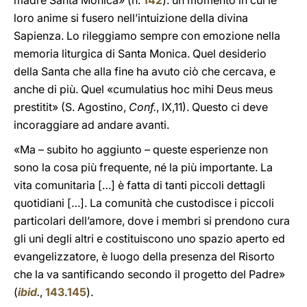
madre Santa Monica» (n.
142
): un momento in cui le
loro anime si fusero nell’intuizione della divina
Sapienza. Lo rileggiamo sempre con emozione nella
memoria liturgica di Santa Monica. Quel desiderio
della Santa che alla fine ha avuto ciò che cercava, e
anche di più. Quel «cumulatius hoc mihi Deus meus
prestitit» (S. Agostino,
Conf.
, IX,11). Questo ci deve
incoraggiare ad andare avanti.
«Ma – subito ho aggiunto – queste esperienze non
sono la cosa più frequente, né la più importante. La
vita comunitaria […] è fatta di tanti piccoli dettagli
quotidiani […]. La comunità che custodisce i piccoli
particolari dell’amore, dove i membri si prendono cura
gli uni degli altri e costituiscono uno spazio aperto ed
evangelizzatore, è luogo della presenza del Risorto
che la va santificando secondo il progetto del Padre»
(
ibid
.
,
143
.
145
).