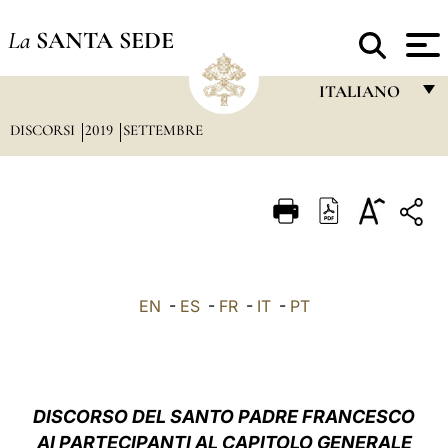
La
SANTA SEDE
ITALIANO
DISCORSI
2019
SETTEMBRE
FRANÇAIS
ENGLISH
ITALIANO
PORTUGUÊS
ESPAÑOL
EN
-
ES
-
FR
-
IT
-
PT
DEUTSCH
POLSKI
العربيّة
DISCORSO DEL SANTO PADRE FRANCESCO
AI PARTECIPANTI AL CAPITOLO GENERALE
中文