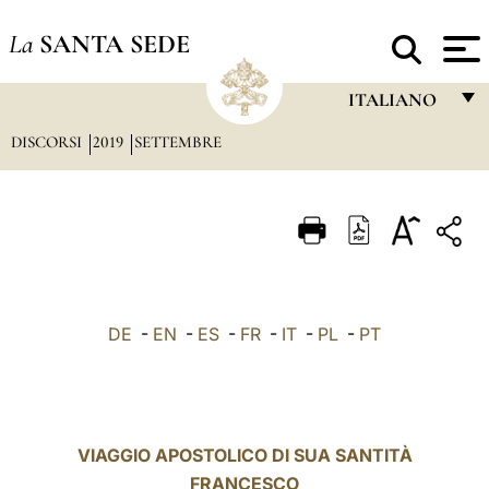
La
SANTA SEDE
ITALIANO
DISCORSI
2019
SETTEMBRE
FRANÇAIS
ENGLISH
ITALIANO
PORTUGUÊS
ESPAÑOL
DE
-
EN
-
ES
-
FR
-
IT
-
PL
-
PT
DEUTSCH
POLSKI
العربيّة
VIAGGIO APOSTOLICO DI SUA SANTITÀ
FRANCESCO
中文