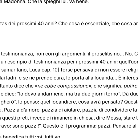
la Madonna. Che la spieghi lui. Va bene.
itas dei prossimi 40 anni? Che cosa è essenziale, che cosa ann
 testimonianza, non con gli argomenti, il proselitismo… No. 
 un esempio di testimonianza per i prossimi 40 anni: quell’uom
n samaritano, Luca cap. 10] forse pensava di non essere relig
dai ladri, e se ne prende cura, lo porta alla locanda… È intere
ltanto dice che «
ne ebbe compassione
», che significa
patire
’ e dice: “Io devo andarmene, ma tra due giorni torno”. Dà du
agherò”. Io penso: quel locandiere, cosa avrà pensato? Quest
ia. Pazzia d’amore, pazzia di aiutare, pazzia di condividere la
 questi preti, invece di rimanere in chiesa, dire Messa, stare t
vo: sono pazzi!”. Questo è il programma: pazzi. Pensare al 
enedica tutti voi, tutti voi.