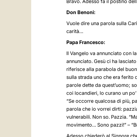
Bravo. Adesso fa il postino del
Don Benoni:
Vuole dire una parola sulla Car
carità…
Papa Francesco:
Il Vangelo va annunciato con la
annunciato. Gesù ci ha lasciato
riferisce alla parabola del buo
sulla strada uno che era ferito 
parole dette da quest’uomo; so
coi locandieri, lo curano un po
“Se occorre qualcosa di più, p
parola che io vorrei dirti: pazz
vulnerabili. Non so. Pazzia. “Ma
movimento… Sono pazzi!” – “Bra
Adesso chiederò al Signore che b