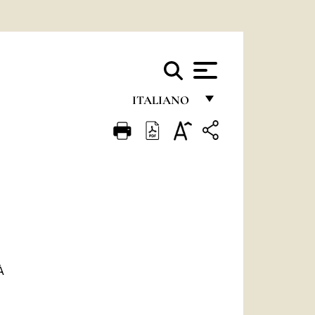
ITALIANO
FRANÇAIS
ENGLISH
ITALIANO
PORTUGUÊS
ESPAÑOL
DEUTSCH
À
POLSKI