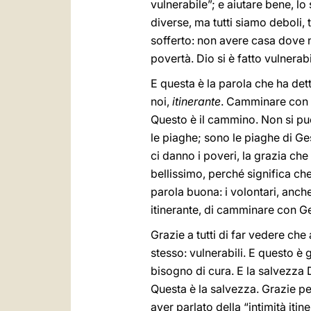
vulnerabile”; e aiutare bene, lo 
diverse, ma tutti siamo deboli, 
sofferto: non avere casa dove n
povertà. Dio si è fatto vulnera
E questa è la parola che ha de
noi,
itinerante
. Camminare con Ge
Questo è il cammino. Non si può 
le piaghe; sono le piaghe di Ges
ci danno i poveri, la grazia che
bellissimo, perché significa c
parola buona: i volontari, anch
itinerante, di camminare con G
Grazie a tutti di far vedere che
stesso: vulnerabili. E questo è
bisogno di cura. E la salvezza 
Questa è la salvezza. Grazie per
aver parlato della “intimità it