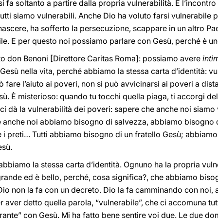
si fa soltanto a partire dalla propria vulnerabilità. È l’incontr
tutti siamo vulnerabili. Anche Dio ha voluto farsi vulnerabile p
ascere, ha sofferto la persecuzione, scappare in un altro Pae
bile. E per questo noi possiamo parlare con Gesù, perché è uno
tto don Benoni [Direttore Caritas Roma]: possiamo avere
inti
sù nella vita, perché abbiamo la stessa carta d’identità: vuln
fare l’aiuto ai poveri, non si può avvicinarsi ai poveri a dis
ù. È misterioso: quando tu tocchi quella piaga, ti accorgi del
 ci dà la vulnerabilità dei poveri: sapere che anche noi siamo 
he anche noi abbiamo bisogno di salvezza, abbiamo bisogno d
e i preti… Tutti abbiamo bisogno di un fratello Gesù; abbiamo 
esù.
 abbiamo la stessa carta d’identità. Ognuno ha la propria vuln
 grande ed è bello, perché, cosa significa?, che abbiamo bis
Dio non la fa con un decreto. Dio la fa camminando con noi, 
 aver detto quella parola, “vulnerabile”, che ci accomuna tutt
inerante” con Gesù. Mi ha fatto bene sentire voi due. Le due d