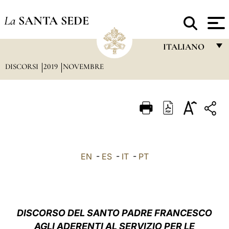
La
SANTA SEDE
ITALIANO
DISCORSI
2019
NOVEMBRE
FRANÇAIS
ENGLISH
ITALIANO
PORTUGUÊS
ESPAÑOL
EN
-
ES
-
IT
-
PT
DEUTSCH
POLSKI
العربيّة
DISCORSO DEL SANTO PADRE FRANCESCO
AGLI ADERENTI AL SERVIZIO PER LE
中文