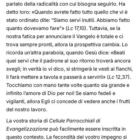
parlato della radicalità con cui bisogna seguirlo. Ha
detto loro: «Quando avrete fatto tutto quello che vi è
stato ordinato dite: “Siamo servi inutili. Abbiamo fatto
quanto dovevamo fare”» (
Lc
17,10). Tuttavia, se la
nostra fatica per annunciare il Vangelo è totale e ci
trova sempre pronti, allora la prospettiva cambia. Lo
ricorda un’altra parabola, quando Gesù dice: «Beati
quei servi che il padrone al suo ritorno troverà ancora
svegli; in verità io vi dico, si stringerà le vesti ai fianchi,
li farà mettere a tavola e passerà a servirli» (
Lc
12,37).
Tocchiamo con mano tante volte quanto sia grande e
infinito l’amore di Dio per noi! Se siamo fedeli e
vigilanti, allora Egli ci concede di vedere anche i frutti
del nostro lavoro.
La vostra storia di
Cellule Parrocchiali di
Evangelizzazione
può facilmente essere inscritta in
questo contesto. La fecondità del vostro impegno si