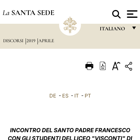
La
SANTA SEDE
ITALIANO
DISCORSI
2019
APRILE
FRANÇAIS
ENGLISH
ITALIANO
PORTUGUÊS
ESPAÑOL
DE
-
ES
-
IT
-
PT
DEUTSCH
POLSKI
العربيّة
INCONTRO
DEL SANTO PADRE FRANCESCO
CON GLI STUDENTI DEL LICEO "VISCONTI" DI
中文