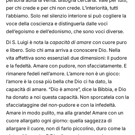
persona abita la verità. Bisogna cercarla. Vale per tutti,
per chi crede e per chi non crede. L’interiorità, tutti
l’abbiamo. Solo nel silenzio interiore si può cogliere la
voce della coscienza e distinguerla dalle voci
dell’egoismo e dell’edonismo, che sono voci diverse.
Di S. Luigi è nota la
capacità di amare
con cuore puro
e libero. Solo chi ama arriva a conoscere Dio. Nella
vita affettiva sono essenziali due dimensioni: il pudore
e la fedeltà. Amare con pudore, non sfacciatamente. E
rimanere fedeli nell’amore. L’amore non è un gioco:
l’amore è la cosa più bella che Dio ci ha dato, la
capacità di amare. “Dio è amore”, dice la Bibbia, e Dio
ha donato a noi questa capacità. Non sporcatela con la
sfacciataggine del non-pudore e con la infedeltà.
Amare in modo pulito, ma alla grande! Amare con un
cuore allargato ogni giorno: quella saggezza di
allargare il cuore, non di farlo piccolino, duro come la