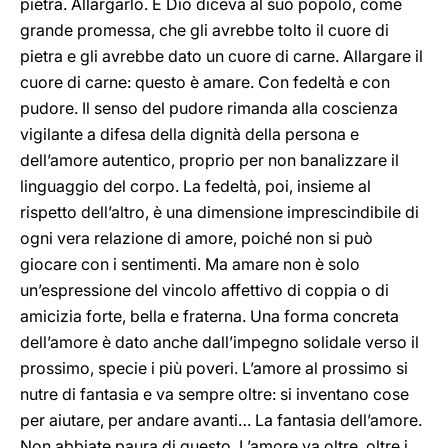
pietra. Allargarlo. E Dio diceva al suo popolo, come
grande promessa, che gli avrebbe tolto il cuore di
pietra e gli avrebbe dato un cuore di carne. Allargare il
cuore di carne: questo è amare. Con fedeltà e con
pudore. Il senso del pudore rimanda alla coscienza
vigilante a difesa della dignità della persona e
dell’amore autentico, proprio per non banalizzare il
linguaggio del corpo. La fedeltà, poi, insieme al
rispetto dell’altro, è una dimensione imprescindibile di
ogni vera relazione di amore, poiché non si può
giocare con i sentimenti. Ma amare non è solo
un’espressione del vincolo affettivo di coppia o di
amicizia forte, bella e fraterna. Una forma concreta
dell’amore è dato anche dall’impegno solidale verso il
prossimo, specie i più poveri. L’amore al prossimo si
nutre di fantasia e va sempre oltre: si inventano cose
per aiutare, per andare avanti… La fantasia dell’amore.
Non abbiate paura di questo. L’amore va oltre, oltre i