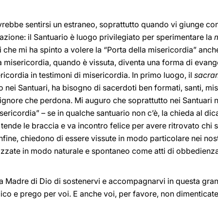
rebbe sentirsi un estraneo, soprattutto quando vi giunge con
razione: il Santuario è luogo privilegiato per sperimentare la
m
 che mi ha spinto a volere la “Porta della misericordia” anche
, la misericordia, quando è vissuta, diventa una forma di evan
icordia in testimoni di misericordia. In primo luogo, il
sacram
 nei Santuari, ha bisogno di sacerdoti ben formati, santi, mis
 Signore che perdona. Mi auguro che soprattutto nei Santuari
sericordia” – se in qualche santuario non c’è, la chieda al di
 tende le braccia e va incontro felice per avere ritrovato chi s
infine, chiedono di essere vissute in modo particolare nei nostr
alizzate in modo naturale e spontaneo come atti di obbedienz
 alla Madre di Dio di sostenervi e accompagnarvi in questa gra
edico e prego per voi. E anche voi, per favore, non dimenticat