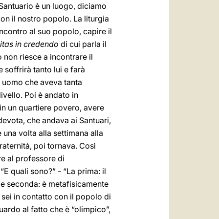
l Santuario è un luogo, diciamo
on il nostro popolo. La liturgia
incontro al suo popolo, capire il
ilitas in credendo
di cui parla il
 non riesce a incontrare il
soffrirà tanto lui e farà
 un uomo che aveva tanta
livello. Poi è andato in
 in un quartiere povero, avere
 devota, che andava ai Santuari,
una volta alla settimana alla
raternità, poi tornava. Così
re al professore di
E quali sono?” - “La prima: il
; e seconda: è metafisicamente
sei in contatto con il popolo di
uardo al fatto che è “olimpico”,