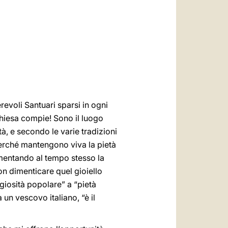
العربيّة
中文
LATINE
evoli Santuari sparsi in ogni
hiesa compie! Sono il luogo
tà, e secondo le varie tradizioni
i perché mantengono viva la pietà
imentando al tempo stesso la
on dimenticare quel gioiello
giosità popolare” a “pietà
 un vescovo italiano, “è il