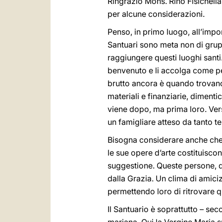
Ringrazio Mons. Rino Fisichella
per alcune considerazioni.
Penso, in primo luogo, all’impo
Santuari sono meta non di grupp
raggiungere questi luoghi santi
benvenuto e li accolga come pe
brutto ancora è quando trovano
materiali e finanziarie, dimenti
viene dopo, ma prima loro. Ver
un famigliare atteso da tanto t
Bisogna considerare anche che m
le sue opere d’arte costituisco
suggestione. Queste persone, qu
dalla Grazia. Un clima di amici
permettendo loro di ritrovare q
Il Santuario è soprattutto – se