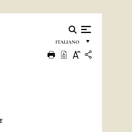
ITALIANO
FRANÇAIS
ENGLISH
ITALIANO
PORTUGUÊS
ESPAÑOL
DEUTSCH
E
POLSKI