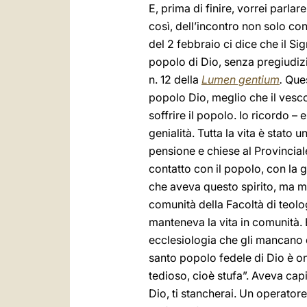
E, prima di finire, vorrei parla
così, dell’incontro non solo con
del 2 febbraio ci dice che il Si
popolo di Dio, senza pregiudizi;
n. 12 della
Lumen gentium
.
Ques
popolo Dio, meglio che il vescov
soffrire il popolo. Io ricordo 
genialità. Tutta la vita è stato u
pensione e chiese al Provincial
contatto con il popolo, con la g
che aveva questo spirito, ma mo
comunità della Facoltà di teolog
manteneva la vita in comunità. 
ecclesiologia che gli mancano d
santo popolo fedele di Dio è o
tedioso, cioè stufa”. Aveva capi
Dio, ti stancherai. Un operatore