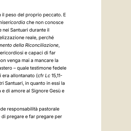
 il peso del proprio peccato. E
isericordia
che non conosce
 nei Santuari durante il
gelizzazione reale, perché
ento della Riconciliazione
,
ericordiosi e capaci di far
 non venga mai a mancare la
castero – quale testimone fedele
i era allontanato (cfr
Lc
15,11-
i Santuari, in quanto in essi la
a e di amore al Signore Gesù e
nde responsabilità pastorale
e di pregare e far pregare per