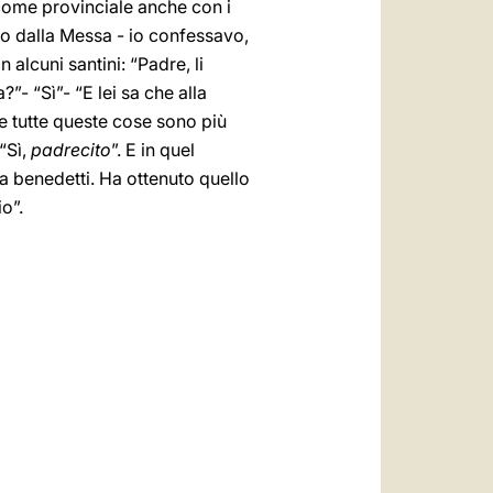
 come provinciale anche con i
ndo dalla Messa - io confessavo,
 alcuni santini: “Padre, li
”- “Sì”- “E lei sa che alla
che tutte queste cose sono più
 “Sì,
padrecito
”. E in quel
 ha benedetti. Ha ottenuto quello
o”.