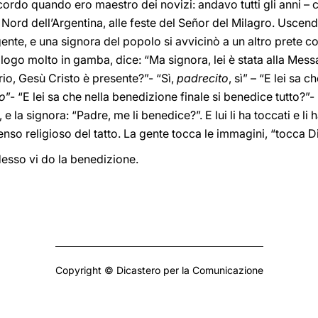
icordo quando ero maestro dei novizi: andavo tutti gli anni –
al Nord dell’Argentina, alle feste del Señor del Milagro. Usce
ente, e una signora del popolo si avvicinò a un altro prete con
logo molto in gamba, dice: “Ma signora, lei è stata alla Messa?
ario, Gesù Cristo è presente?”- “Sì,
padrecito
, sì” – “E lei sa 
o
”- “E lei sa che nella benedizione finale si benedice tutto?”-
e la signora: “Padre, me li benedice?”. E lui li ha toccati e li
senso religioso del tatto. La gente tocca le immagini, “tocca Di
desso vi do la benedizione.
Copyright © Dicastero per la Comunicazione