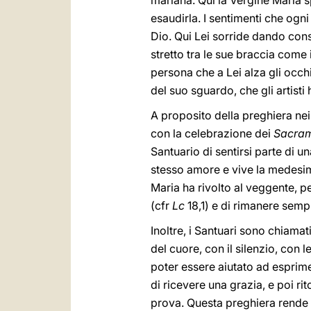
mariana. Qui la Vergine Maria 
esaudirla. I sentimenti che ogn
Dio. Qui Lei sorride dando cons
stretto tra le sue braccia come
persona che a Lei alza gli occhi
del suo sguardo, che gli artist
A proposito della preghiera nei
con la celebrazione dei
Sacram
Santuario di sentirsi parte di u
stesso amore e vive la medesima
Maria ha rivolto al veggente, p
(cfr
Lc
18,1) e di rimanere sempre
Inoltre, i Santuari sono chiamat
del cuore, con il silenzio, con
poter essere aiutato ad esprim
di ricevere una grazia, e poi r
prova. Questa preghiera rende i