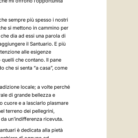
che mi offrono l’opportunità
che sempre più spesso i nostri
 che si mettono in cammino per
 che dia ad essi una parola di
ggiungere il Santuario. E più
tenzione alle esigenze
 quelli che contano. Il pane
do che si senta “a casa”, come
adizione locale; a volte perché
rale di grande bellezza e
ro cuore e a lasciarlo plasmare
l terreno dei pellegrini,
 da un’indifferenza ricevuta.
antuari è dedicata alla pietà