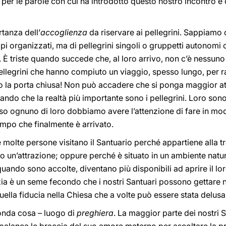
 per le parole con cui ha introdotto questo nostro incontro e 
rtanza dell’
accoglienza
da riservare ai pellegrini. Sappiamo 
i organizzati, ma di pellegrini singoli o gruppetti autonomi
. È triste quando succede che, al loro arrivo, non c’è nessuno
llegrini che hanno compiuto un viaggio, spesso lungo, per ra
 la porta chiusa! Non può accadere che si ponga maggior at
cando che la realtà più importante sono i pellegrini. Loro sono
so ognuno di loro dobbiamo avere l’attenzione di fare in mo
empo che finalmente è arrivato.
olte persone visitano il Santuario perché appartiene alla tr
no un’attrazione; oppure perché è situato in un ambiente natu
ando sono accolte, diventano più disponibili ad aprire il lo
zia è un seme fecondo che i nostri Santuari possono gettare ne
uella fiducia nella Chiesa che a volte può essere stata delusa
conda cosa – luogo di
preghiera
. La maggior parte dei nostri S