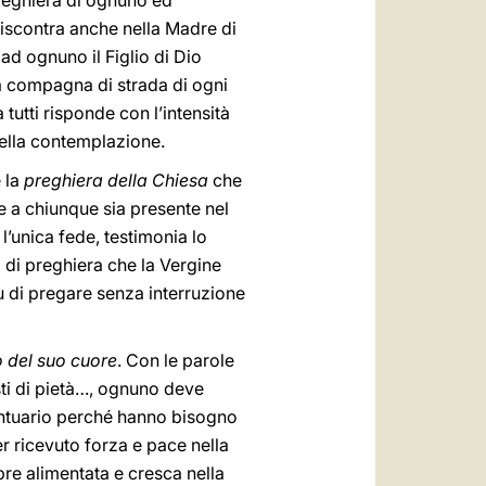
preghiera di ognuno ed
riscontra anche nella Madre di
ad ognuno il Figlio di Dio
fa compagna di strada di ogni
tutti risponde con l’intensità
 nella contemplazione.
e la
preghiera della Chiesa
che
 a chiunque sia presente nel
l’unica fede, testimonia lo
 di preghiera che la Vergine
ù di pregare senza interruzione
o del suo cuore
. Con le parole
sti di pietà…, ognuno deve
antuario perché hanno bisogno
er ricevuto forza e pace nella
pre alimentata e cresca nella