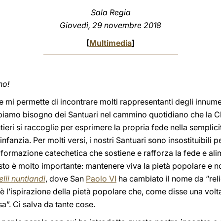
Sala Regia
Giovedì, 29 novembre 2018
[
Multimedia
]
no!
i permette di incontrare molti rappresentanti degli innumer
iamo bisogno dei Santuari nel cammino quotidiano che la C
ieri si raccoglie per esprimere la propria fede nella semplici
infanzia. Per molti versi, i nostri Santuari sono insostituibil
 formazione catechetica che sostiene e rafforza la fede e al
sto è molto importante: mantenere viva la pietà popolare e n
lii nuntiandi
, dove San
Paolo VI
ha cambiato il nome da “reli
 è l’ispirazione della pietà popolare che, come disse una volta
a”. Ci salva da tante cose.