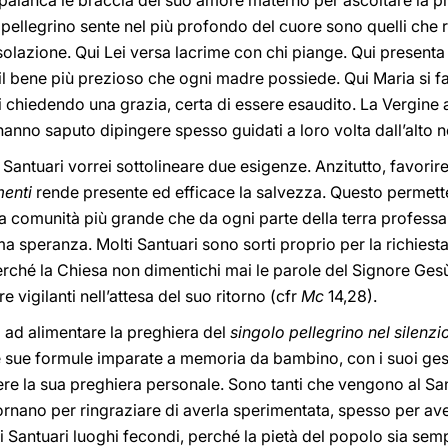
spalanca le braccia del suo amore materno per ascoltare la 
i pellegrino sente nel più profondo del cuore sono quelli che 
olazione. Qui Lei versa lacrime con chi piange. Qui presenta 
 il bene più prezioso che ogni madre possiede. Qui Maria si 
 chiedendo una grazia, certa di essere esaudito. La Vergine a 
i hanno saputo dipingere spesso guidati a loro volta dall’alto
 Santuari vorrei sottolineare due esigenze. Anzitutto, favorir
enti
rende presente ed efficace la salvezza. Questo permette
na comunità più grande che da ogni parte della terra professa 
 speranza. Molti Santuari sono sorti proprio per la richiesta
erché la Chiesa non dimentichi mai le parole del Signore Ges
 vigilanti nell’attesa del suo ritorno (cfr
Mc
14,28).
i ad alimentare la preghiera del
singolo pellegrino nel silenzi
 le sue formule imparate a memoria da bambino, con i suoi ge
ere la sua preghiera personale. Sono tanti che vengono al S
itornano per ringraziare di averla sperimentata, spesso per av
 Santuari luoghi fecondi, perché la pietà del popolo sia sem