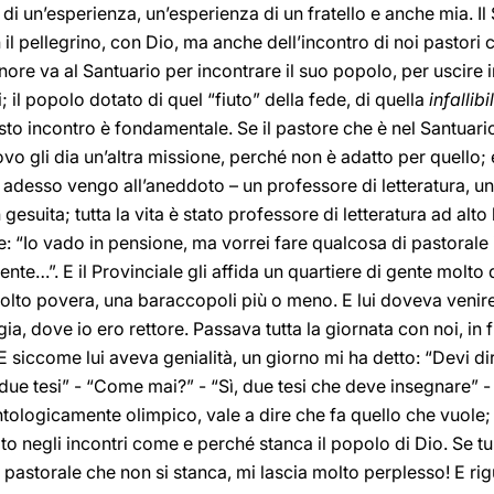
re di un’esperienza, un’esperienza di un fratello e anche mia. I
 il pellegrino, con Dio, ma anche dell’incontro di noi pastori c
gnore va al Santuario per incontrare il suo popolo, per uscire 
 il popolo dotato di quel “fiuto” della fede, di quella
infallib
to incontro è fondamentale. Se il pastore che è nel Santuario
o gli dia un’altra missione, perché non è adatto per quello; e 
– e adesso vengo all’aneddoto – un professore di letteratura,
n gesuita; tutta la vita è stato professore di letteratura ad alto 
e: “Io vado in pensione, ma vorrei fare qualcosa di pastorale
ente…”. E il Provinciale gli affida un quartiere di gente molto
lto povera, una baraccopoli più o meno. E lui doveva venire 
ia, dove io ero rettore. Passava tutta la giornata con noi, in f
E siccome lui aveva genialità, un giorno mi ha detto: “Devi di
ue tesi” - “Come mai?” - “Sì, due tesi che deve insegnare” - “
ntologicamente olimpico, vale a dire che fa quello che vuole
to negli incontri come e perché stanca il popolo di Dio. Se tu 
 pastorale che non si stanca, mi lascia molto perplesso! E rig