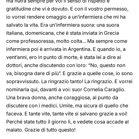
ma nutra sempre per voi il senso di rispetto e
gratitudine che vi è dovuto. E con il vostro permesso,
io vorrei rendere omaggio a un’infermiera che mi ha
salvato la vita. Era un’infermiera suora: una suora
italiana, domenicana, che è stata inviata in Grecia
come professoressa, molto colta... Ma sempre come
infermiera poi è arrivata in Argentina. E quando io, a
vent’anni, ero in punto di morte, è stata lei a dire ai
dottori, anche discutendo con loro: “No, questo non
va, bisogna dare di più”. E grazie a quelle cose, io sono
sopravvissuto. La ringrazio tanto! La ringrazio. E vorrei
nominarla qui, davanti a voi: suor Cornelia Caraglio.
Una brava donna, anche coraggiosa, al punto da
discutere con i medici. Umile, ma sicura di quello che
faceva. E tante vite, tante vite si salvano grazie a voi!
Perché state tutto il giorno lì, e vedete cosa accade al
malato. Grazie di tutto questo!