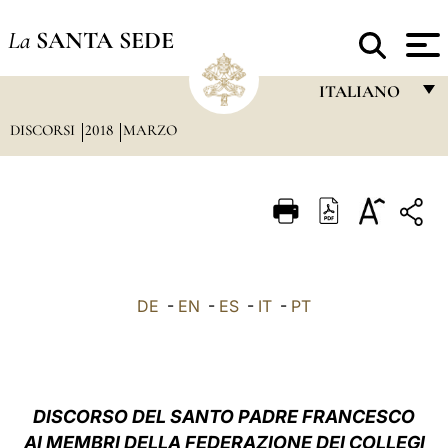
La
SANTA SEDE
ITALIANO
DISCORSI
2018
MARZO
FRANÇAIS
ENGLISH
ITALIANO
PORTUGUÊS
ESPAÑOL
DE
-
EN
-
ES
-
IT
-
PT
DEUTSCH
POLSKI
العربيّة
DISCORSO DEL SANTO PADRE FRANCESCO
AI MEMBRI DELLA FEDERAZIONE DEI COLLEGI
中文