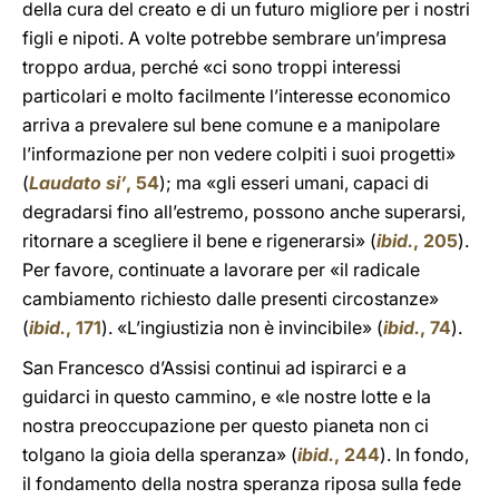
della cura del creato e di un futuro migliore per i nostri
figli e nipoti. A volte potrebbe sembrare un’impresa
troppo ardua, perché «ci sono troppi interessi
particolari e molto facilmente l’interesse economico
arriva a prevalere sul bene comune e a manipolare
l’informazione per non vedere colpiti i suoi progetti»
(
Laudato si’
, 54
); ma «gli esseri umani, capaci di
degradarsi fino all’estremo, possono anche superarsi,
ritornare a scegliere il bene e rigenerarsi» (
ibid.
, 205
).
Per favore, continuate a lavorare per «il radicale
cambiamento richiesto dalle presenti circostanze»
(
ibid.
, 171
). «L’ingiustizia non è invincibile» (
ibid.
, 74
).
San Francesco d’Assisi continui ad ispirarci e a
guidarci in questo cammino, e «le nostre lotte e la
nostra preoccupazione per questo pianeta non ci
tolgano la gioia della speranza» (
ibid.
, 244
). In fondo,
il fondamento della nostra speranza riposa sulla fede