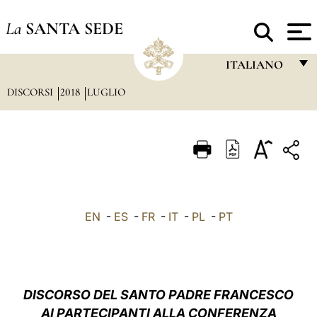
La
SANTA SEDE
ITALIANO
DISCORSI
2018
LUGLIO
FRANÇAIS
ENGLISH
ITALIANO
PORTUGUÊS
ESPAÑOL
EN
-
ES
-
FR
-
IT
-
PL
-
PT
DEUTSCH
POLSKI
العربيّة
DISCORSO DEL SANTO PADRE FRANCESCO
AI PARTECIPANTI ALLA CONFERENZA
中文