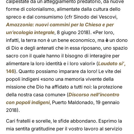
calpestate da un atteggiamento predatorio, da nuove
forme di colonialismo, alimentate dalla cultura dello
spreco e dal consumismo (cfr Sinodo dei Vescovi,
Amazzonia: nuovi cammini per la Chiesa e per
un’ecologia integrale
, 8 giugno 2018). «Per loro,
infatti, la terra non è un bene economico, ma
è
un dono
di Dio e degli antenati che in essa riposano, uno spazio
sacro con il quale hanno il bisogno di interagire per
alimentare la loro identità e i loro valori» (
Laudato si’
,
146
). Quanto possiamo imparare da loro! Le vite dei
popoli indigeni «sono una memoria vivente della
missione che Dio ha affidato a tutti noi: la protezione
della nostra casa comune» (
Discorso nell’incontro
con popoli indigeni
, Puerto Maldonado, 19 gennaio
2018).
Cari fratelli e sorelle, le sfide abbondano. Esprimo la
mia sentita gratitudine per il vostro lavoro al servizio