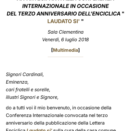
INTERNAZIONALE IN OCCASIONE
LATINE
DEL TERZO ANNIVERSARIO DELL'ENCICLICA
"
LAUDATO SI'
"
Sala Clementina
Venerdì, 6 luglio 2018
[
Multimedia
]
Signori Cardinali,
Eminenza,
cari fratelli e sorelle,
illustri Signori e Signore,
do a tutti voi il mio benvenuto, in occasione della
Conferenza Internazionale convocata nel terzo
anniversario della pubblicazione della Lettera
Enciclica
Laudato si’
sulla cura della casa comune.