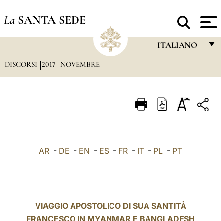
La
SANTA SEDE
ITALIANO
DISCORSI
2017
NOVEMBRE
FRANÇAIS
ENGLISH
ITALIANO
PORTUGUÊS
ESPAÑOL
AR
-
DE
-
EN
-
ES
-
FR
-
IT
-
PL
-
PT
DEUTSCH
POLSKI
العربيّة
VIAGGIO APOSTOLICO DI SUA SANTITÀ
FRANCESCO IN MYANMAR E BANGLADESH
中文