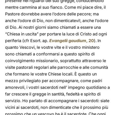
presente
nei riguardi del suo gregge, conducendolo
mentre cammina al suo fianco. Come mi piace dire, il
Pastore dovrebbe avere l’odore delle pecore; ma
anche l’odore di Dio, non dimenticatevi!, anche l’odore
di Dio. Ai nostri giorni siamo chiamati a essere una
“Chiesa in uscita” per portare la luce di Cristo ad ogni
periferia (cfr Esort. ap.
Evangelii gaudium
, 20
). In
quanto Vescovi, le vostre vite e il vostro ministero
sono chiamati a conformarsi a questo spirito di
coinvolgimento missionario, soprattutto attraverso le
visite pastorali regolari alle parrocchie e alle comunità
che formano le vostre Chiese locali. È questo un
mezzo privilegiato per accompagnare, come padri
amorevoli, i vostri sacerdoti nell’ impegno quotidiano a
far crescere il gregge in santità, fedeltà e spirito di
servizio. Ho parlato di accompagnare i sacerdoti: siate
vicini ai sacerdoti, non dimenticate che il prossimo più
prossimo che un vescovo ha è il sacerdote. Che ogni