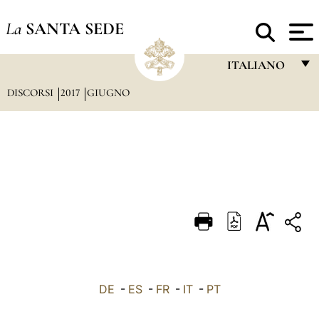
La
SANTA SEDE
ITALIANO
DISCORSI
2017
GIUGNO
FRANÇAIS
ENGLISH
ITALIANO
PORTUGUÊS
ESPAÑOL
DEUTSCH
POLSKI
العربيّة
DE
-
ES
-
FR
-
IT
-
PT
中文