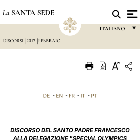
La
SANTA SEDE
ITALIANO
DISCORSI
2017
FEBBRAIO
FRANÇAIS
ENGLISH
ITALIANO
PORTUGUÊS
ESPAÑOL
DE
-
EN
-
FR
-
IT
-
PT
DEUTSCH
POLSKI
العربيّة
DISCORSO DEL SANTO PADRE FRANCESCO
ALLA DELEGAZIONE "SPECIAL OLYMPICS
中文