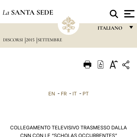
La
SANTA SEDE
ITALIANO
DISCORSI
2015
SETTEMBRE
FRANÇAIS
ENGLISH
ITALIANO
PORTUGUÊS
ESPAÑOL
EN
-
FR
-
IT
-
PT
DEUTSCH
POLSKI
العربيّة
COLLEGAMENTO TELEVISIVO TRASMESSO DALLA
CNN CON LE “SCHOLAS OCCURRENTES”
中文