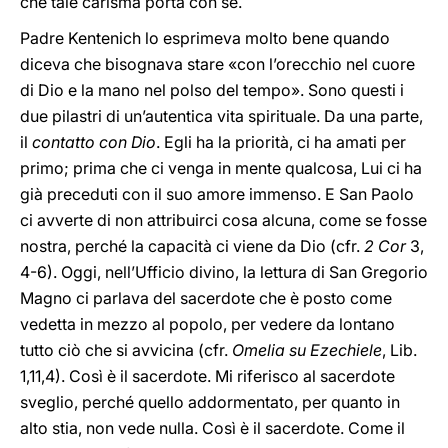
che tale carisma porta con sé.
Padre Kentenich lo esprimeva molto bene quando
diceva che bisognava stare «con l’orecchio nel cuore
di Dio e la mano nel polso del tempo». Sono questi i
due pilastri di un’autentica vita spirituale. Da una parte,
il
contatto con Dio
. Egli ha la priorità, ci ha amati per
primo; prima che ci venga in mente qualcosa, Lui ci ha
già preceduti con il suo amore immenso. E San Paolo
ci avverte di non attribuirci cosa alcuna, come se fosse
nostra, perché la capacità ci viene da Dio (cfr.
2 Cor
3,
4-6). Oggi, nell’Ufficio divino, la lettura di San Gregorio
Magno ci parlava del sacerdote che è posto come
vedetta in mezzo al popolo, per vedere da lontano
tutto ciò che si avvicina (cfr.
Omelia su Ezechiele
, Lib.
1,11,4). Così è il sacerdote. Mi riferisco al sacerdote
sveglio, perché quello addormentato, per quanto in
alto stia, non vede nulla. Così è il sacerdote. Come il