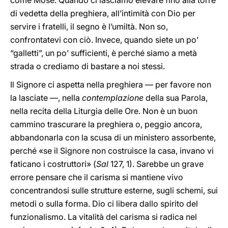
come Mosè. Quando ci lasciamo elevare fino alla torre
di vedetta della preghiera, all’intimità con Dio per
servire i fratelli, il segno è l’umiltà. Non so,
confrontatevi con ciò. Invece, quando siete un po’
“galletti”, un po’ sufficienti, è perché siamo a metà
strada o crediamo di bastare a noi stessi.
Il Signore ci aspetta nella preghiera — per favore non
la lasciate —, nella
contemplazione
della sua Parola,
nella recita della Liturgia delle Ore. Non è un buon
cammino trascurare la preghiera o, peggio ancora,
abbandonarla con la scusa di un ministero assorbente,
perché «se il Signore non costruisce la casa, invano vi
faticano i costruttori» (
Sal
127, 1). Sarebbe un grave
errore pensare che il carisma si mantiene vivo
concentrandosi sulle strutture esterne, sugli schemi, sui
metodi o sulla forma. Dio ci libera dallo spirito del
funzionalismo. La vitalità del carisma si radica nel