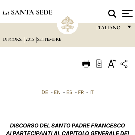
La
SANTA SEDE
ITALIANO
DISCORSI
2015
SETTEMBRE
FRANÇAIS
ENGLISH
ITALIANO
PORTUGUÊS
ESPAÑOL
DE
-
EN
-
ES
-
FR
-
IT
DEUTSCH
POLSKI
العربيّة
DISCORSO DEL SANTO PADRE FRANCESCO
AI PARTECIPANTI AL CAPITOLO GENERALE DEI
中文